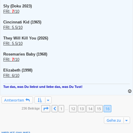
Sly (Doku 2023)
FRI:
7
/10
Cincinnati Kid (1965)
FRI: 5.5/10
They Will Kill You (2026)
FRI: 5.5/10
Rosemaries Baby (1968)
FRI:
7
/10
Elizabeth (1998)
FRI: 6/10
Tue das, was Du liebst und liebe das, was Du Tust!
Antworten
Seite
16
von
16
1
12
13
14
15
16
Vorherige
236 Beiträge
…
Gehe zu
WER IST ONLINE?