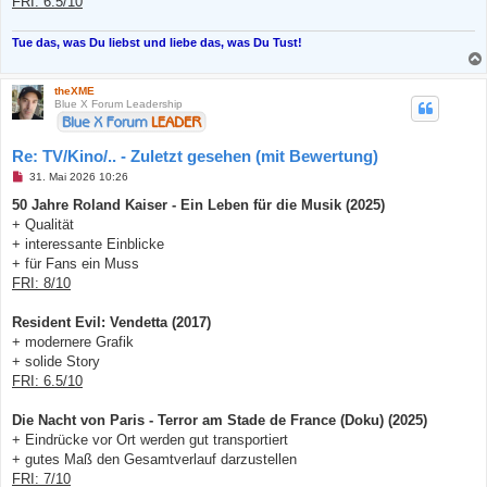
FRI: 6.5/10
Tue das, was Du liebst und liebe das, was Du Tust!
theXME
Blue X Forum Leadership
Re: TV/Kino/.. - Zuletzt gesehen (mit Bewertung)
U
31. Mai 2026 10:26
n
g
50 Jahre Roland Kaiser - Ein Leben für die Musik (2025)
e
+ Qualität
l
e
+ interessante Einblicke
s
+ für Fans ein Muss
e
n
FRI: 8/10
e
r
B
Resident Evil: Vendetta (2017)
e
+ modernere Grafik
i
t
+ solide Story
r
FRI: 6.5/10
a
g
Die Nacht von Paris - Terror am Stade de France (Doku) (2025)
+ Eindrücke vor Ort werden gut transportiert
+ gutes Maß den Gesamtverlauf darzustellen
FRI: 7/10