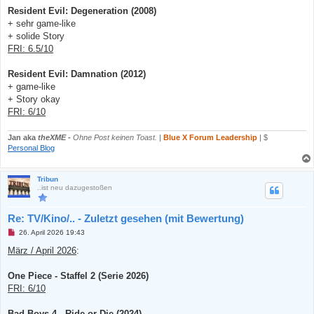
Resident Evil: Degeneration (2008)
+ sehr game-like
+ solide Story
FRI: 6.5/10
Resident Evil: Damnation (2012)
+ game-like
+ Story okay
FRI: 6/10
Jan aka
theXME
-
Ohne Post keinen Toast.
|
Blue X Forum Leadership
| $
Personal Blog
Tribun
..ist neu dazugestoßen
Re: TV/Kino/.. - Zuletzt gesehen (mit Bewertung)
U
26. April 2026 19:43
n
g
März / April 2026
:
e
l
e
One Piece - Staffel 2 (Serie 2026)
s
FRI: 6/10
e
n
e
Bad Boys 4 - Ride or Die (2024)