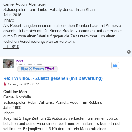
e
Genre: Action, Abenteuer
l
e
Schauspieler: Tom Hanks, Felicity Jones, Irrfan Khan
s
Jahr: 2016
e
n
Inhalt:
e
Als Robert Langdon in einem italienischen Krankenhaus mit Amnesie
r
B
erwacht, tut er sich mit Dr. Sienna Brooks zusammen, mit der er quer
e
durch Europa einen Wettlauf gegen die Zeit unternimmt, um einen
i
t
tödlichen Verschwörungsplan zu vereiteln.
r
FRI: 8/10
a
g
Rigo
Blue X Forum Team
Re: TV/Kino/.. - Zuletzt gesehen (mit Bewertung)
U
27. August 2025 21:54
n
g
Cadillac Man
e
Genre: Komödie
l
e
Schauspieler: Robin Williams, Pamela Reed, Tim Robbins
s
Jahr: 1990
e
n
Inhalt:
e
Joey hat 2 Tage Zeit, um 12 Autos zu verkaufen, um seinen Job zu
r
B
behalten und seine Freundinnen bei Laune zu halten. Es kommt noch
e
schlimmer. Er jongliert mit 3 Käufern, als ein Mann mit einem
i