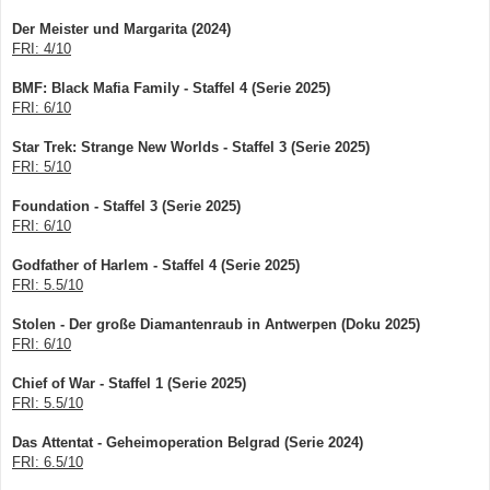
r
B
Der Meister und Margarita (2024)
e
FRI: 4/10
i
t
r
BMF: Black Mafia Family - Staffel 4 (Serie 2025)
a
g
FRI: 6/10
Star Trek: Strange New Worlds - Staffel 3 (Serie 2025)
FRI: 5/10
Foundation - Staffel 3 (Serie 2025)
FRI: 6/10
Godfather of Harlem - Staffel 4 (Serie 2025)
FRI: 5.5/10
Stolen - Der große Diamantenraub in Antwerpen (Doku 2025)
FRI: 6/10
Chief of War - Staffel 1 (Serie 2025)
FRI: 5.5/10
Das Attentat - Geheimoperation Belgrad (Serie 2024)
FRI: 6.5/10