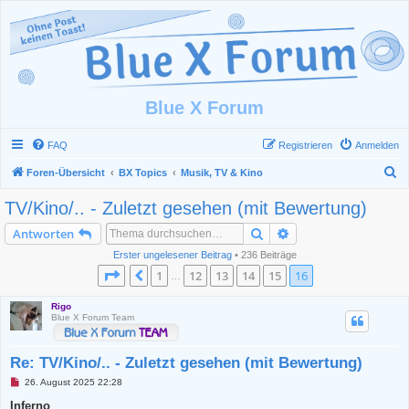
Blue X Forum
FAQ
Registrieren
Anmelden
S
Foren-Übersicht
BX Topics
Musik, TV & Kino
u
TV/Kino/.. - Zuletzt gesehen (mit Bewertung)
c
Suche
Erweiterte Suche
Antworten
h
Erster ungelesener Beitrag
• 236 Beiträge
e
Seite
16
von
16
1
12
13
14
15
16
Vorherige
…
Rigo
Blue X Forum Team
Re: TV/Kino/.. - Zuletzt gesehen (mit Bewertung)
U
26. August 2025 22:28
n
g
Inferno