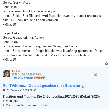
Genre: Sci Fi, Action
Jahr: 1987
Schauspieler: Arnold Schwarzenegger
Inhalt: Soldat Ben Richards wird fälschlicherweise verurteilt und muss in
einer TV-Show um sein Leben kämpfen.
FRI: 7/10
Layer Cake
Genre: Gangsterkrimi, Action
Jahr: 2004
Schauspieler: Daniel Craig, Sienna Miller, Tom Hardy
Inhalt: Ein namenloser Drogenhändler wird beauftragt gestohlene Drogen
zu verkaufen. Dahinter steckt der Versuch ihn auszuschalten.
FRI: 8/10
theXME
Blue X Forum Leadership
Re: TV/Kino/.. - Zuletzt gesehen (mit Bewertung)
U
31. Dezember 2025 09:33
n
g
Tradition und Träume: Die 2. Bundesliga 2024/2025 (Doku) (2025)
e
+ Einblicke
l
e
+ Macht wieder Lust auf Fußball
s