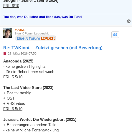
Shogun - Staffel 1 (Serie 2024)
FRI: 6/10
Tue das, was Du liebst und liebe das, was Du Tust!
theXME
Blue X Forum Leadership
Re: TV/Kino/.. - Zuletzt gesehen (mit Bewertung)
U
27. März 2026 07:50
n
g
Anaconda (2025)
e
- keine großen Highlights
l
e
- für ein Reboot eher schwach
s
FRI: 5.5/10
e
n
e
The Last Video Store (2023)
r
B
+ Positiv trashig
e
+ OST
i
t
+ VHS vibes
r
FRI: 6.5/10
a
g
Jurassic World: Die Wiedergeburt (2025)
+ Erinnerungen an andere Teile
- keine wirkliche Fortentwicklung