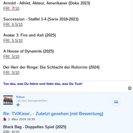
Arnold - Athlet, Akteur, Amerikaner (Doku 2023)
FRI:
7
/10
Succession - Staffel 1-4 (Serie 2018-2023)
FRI: 6.5/10
Avatar 3: Fire and Ash (2025)
FRI: 5.5/10
A House of Dynamite (2025)
FRI: 5/10
Der Herr der Ringe: Die Schlacht der Rohirrim (2024)
FRI: 5/10
Tue das, was Du liebst und liebe das, was Du Tust!
Tribun
..ist neu dazugestoßen
Re: TV/Kino/.. - Zuletzt gesehen (mit Bewertung)
U
2. März 2026 18:36
n
g
Black Bag - Doppeltes Spiel (2025)
e
FRI: 6/10