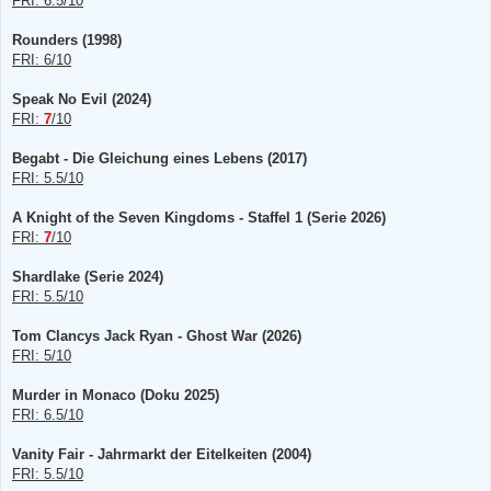
FRI: 6.5/10
Rounders (1998)
FRI: 6/10
Speak No Evil (2024)
FRI:
7
/10
Begabt - Die Gleichung eines Lebens (2017)
FRI: 5.5/10
A Knight of the Seven Kingdoms - Staffel 1 (Serie 2026)
FRI:
7
/10
Shardlake (Serie 2024)
FRI: 5.5/10
Tom Clancys Jack Ryan - Ghost War (2026)
FRI: 5/10
Murder in Monaco (Doku 2025)
FRI: 6.5/10
Vanity Fair - Jahrmarkt der Eitelkeiten (2004)
FRI: 5.5/10