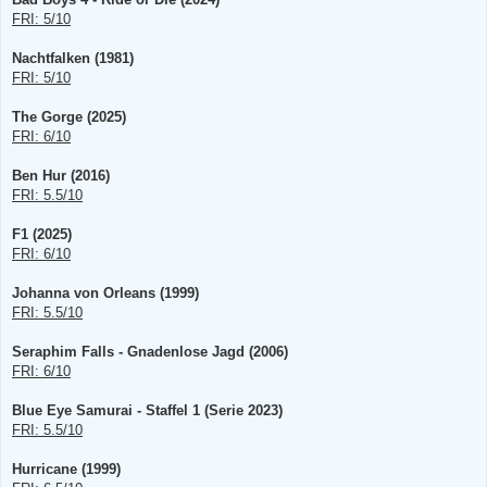
r
B
FRI: 5/10
e
i
t
Nachtfalken (1981)
r
FRI: 5/10
a
g
The Gorge (2025)
FRI: 6/10
Ben Hur (2016)
FRI: 5.5/10
F1 (2025)
FRI: 6/10
Johanna von Orleans (1999)
FRI: 5.5/10
Seraphim Falls - Gnadenlose Jagd (2006)
FRI: 6/10
Blue Eye Samurai - Staffel 1 (Serie 2023)
FRI: 5.5/10
Hurricane (1999)