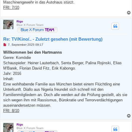
t
Maschinengewehr in das Autohaus stürzt.
r
FRI: 7/10
a
g
Rigo
Blue X Forum Team
Re: TV/Kino/.. - Zuletzt gesehen (mit Bewertung)
U
7. September 2025 09:17
n
g
Willkommen bei den Hartmanns
e
Genre: Komödie
l
e
Schauspieler: Heiner Lauterbach, Senta Berger, Palina Rojinski, Elias
s
M'Barek, Florian David Fitz, Erik Kabongo.
e
n
Jahr: 2016
e
Inhalt:
r
B
Eine wohlhabende Familie aus München bietet einem Flüchtling eine
e
Unterkunft. Diallo aus Nigeria freundet sich schnell mit den
i
t
Familienmitgliedern an. Doch alle werden auf die Prüfung gestellt, als sie
r
sich wegen ihm mit Rassismus, Bürokratie und Terrorverdächtigungen
a
g
auseinandersetzen müssen.
FRI: 8/10
Rigo
Blue X Forum Team