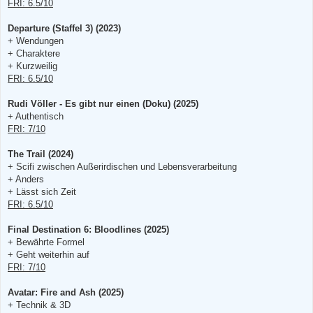
FRI: 6.5/10
Departure (Staffel 3) (2023)
+ Wendungen
+ Charaktere
+ Kurzweilig
FRI: 6.5/10
Rudi Völler - Es gibt nur einen (Doku) (2025)
+ Authentisch
FRI: 7/10
The Trail (2024)
+ Scifi zwischen Außerirdischen und Lebensverarbeitung
+ Anders
+ Lässt sich Zeit
FRI: 6.5/10
Final Destination 6: Bloodlines (2025)
+ Bewährte Formel
+ Geht weiterhin auf
FRI: 7/10
Avatar: Fire and Ash (2025)
+ Technik & 3D