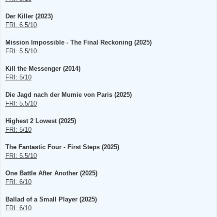
l
e
s
Der Killer (2023)
e
n
FRI: 6.5/10
e
r
B
Mission Impossible - The Final Reckoning (2025)
e
FRI: 5.5/10
i
t
r
Kill the Messenger (2014)
a
g
FRI: 5/10
Die Jagd nach der Mumie von Paris (2025)
FRI: 5.5/10
Highest 2 Lowest (2025)
FRI: 5/10
The Fantastic Four - First Steps (2025)
FRI: 5.5/10
One Battle After Another (2025)
FRI: 6/10
Ballad of a Small Player (2025)
FRI: 6/10