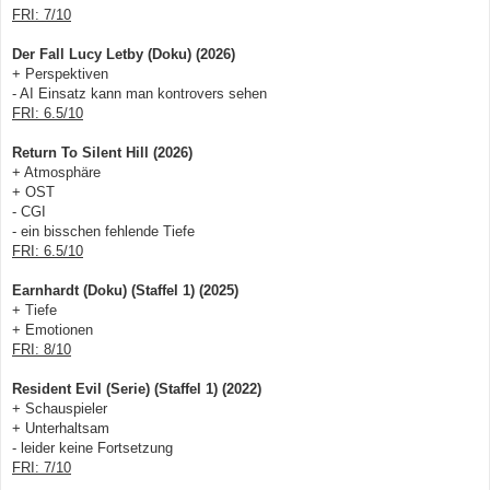
FRI: 7/10
Der Fall Lucy Letby (Doku) (2026)
+ Perspektiven
- AI Einsatz kann man kontrovers sehen
FRI: 6.5/10
Return To Silent Hill (2026)
+ Atmosphäre
+ OST
- CGI
- ein bisschen fehlende Tiefe
FRI: 6.5/10
Earnhardt (Doku) (Staffel 1) (2025)
+ Tiefe
+ Emotionen
FRI: 8/10
Resident Evil (Serie) (Staffel 1) (2022)
+ Schauspieler
+ Unterhaltsam
- leider keine Fortsetzung
FRI: 7/10