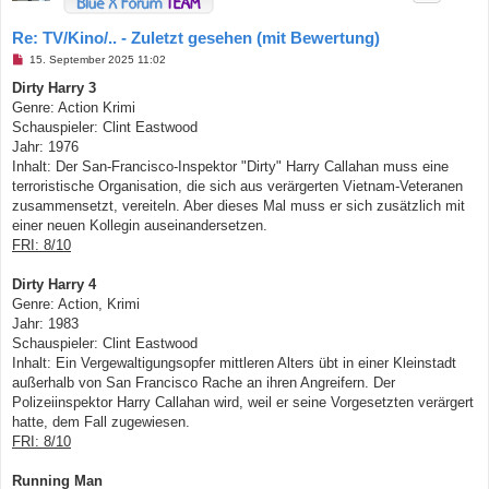
Re: TV/Kino/.. - Zuletzt gesehen (mit Bewertung)
U
15. September 2025 11:02
n
g
Dirty Harry 3
e
Genre: Action Krimi
l
e
Schauspieler: Clint Eastwood
s
Jahr: 1976
e
n
Inhalt: Der San-Francisco-Inspektor "Dirty" Harry Callahan muss eine
e
terroristische Organisation, die sich aus verärgerten Vietnam-Veteranen
r
B
zusammensetzt, vereiteln. Aber dieses Mal muss er sich zusätzlich mit
e
einer neuen Kollegin auseinandersetzen.
i
t
FRI: 8/10
r
a
g
Dirty Harry 4
Genre: Action, Krimi
Jahr: 1983
Schauspieler: Clint Eastwood
Inhalt: Ein Vergewaltigungsopfer mittleren Alters übt in einer Kleinstadt
außerhalb von San Francisco Rache an ihren Angreifern. Der
Polizeiinspektor Harry Callahan wird, weil er seine Vorgesetzten verärgert
hatte, dem Fall zugewiesen.
FRI: 8/10
Running Man