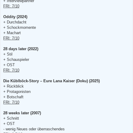
+ Interviewpartner
e
n
FRI: 7/10
e
r
B
Oddity (2024)
e
+ Durchdacht
i
t
+ Schockmomente
r
+ Machart
a
g
FRI: 7/10
28 days later (2022)
+ Stil
+ Schauspieler
+ OST
FRI: 7/10
Die Küblböck-Story – Eure Lana Kaiser (Doku) (2025)
+ Rückblick
+ Protagonisten
+ Botschaft
FRI: 7/10
28 weeks later (2007)
+ Schnitt
+ OST
- wenig Neues oder überraschendes