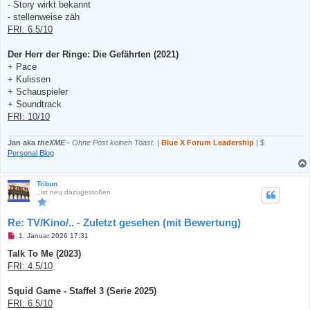
- Story wirkt bekannt
- stellenweise zäh
FRI: 6.5/10
Der Herr der Ringe: Die Gefährten (2021)
+ Pace
+ Kulissen
+ Schauspieler
+ Soundtrack
FRI: 10/10
Jan aka
theXME
-
Ohne Post keinen Toast.
|
Blue X Forum Leadership
| $
Personal Blog
Tribun
..ist neu dazugestoßen
Re: TV/Kino/.. - Zuletzt gesehen (mit Bewertung)
U
1. Januar 2026 17:31
n
g
Talk To Me (2023)
e
FRI: 4.5/10
l
e
s
Squid Game - Staffel 3 (Serie 2025)
e
n
FRI: 6.5/10
e