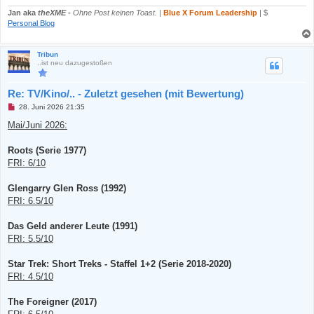
Jan aka
theXME
-
Ohne Post keinen Toast.
|
Blue X Forum Leadership
| $
Personal Blog
Tribun
..ist neu dazugestoßen
Re: TV/Kino/.. - Zuletzt gesehen (mit Bewertung)
U
28. Juni 2026 21:35
n
g
Mai/Juni 2026:
e
l
e
Roots (Serie 1977)
s
FRI: 6/10
e
n
e
Glengarry Glen Ross (1992)
r
B
FRI: 6.5/10
e
i
t
Das Geld anderer Leute (1991)
r
FRI: 5.5/10
a
g
Star Trek: Short Treks - Staffel 1+2 (Serie 2018-2020)
FRI: 4.5/10
The Foreigner (2017)