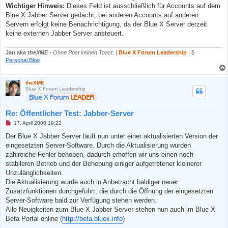
s
Wichtiger Hinweis:
Dieses Feld ist ausschließlich für Accounts auf dem
e
n
Blue X Jabber Server gedacht, bei anderen Accounts auf anderen
e
Servern erfolgt keine Benachrichtigung, da der Blue X Server derzeit
r
B
keine externen Jabber Server ansteuert.
e
i
t
Jan aka
theXME
-
Ohne Post keinen Toast.
|
Blue X Forum Leadership
| $
r
Personal Blog
a
g
theXME
Blue X Forum Leadership
Re: Öffentlicher Test: Jabber-Server
U
17. April 2008 19:22
n
g
Der Blue X Jabber Server läuft nun unter einer aktualisierten Version der
e
eingesetzten Server-Software. Durch die Aktualisierung wurden
l
e
zahlreiche Fehler behoben, dadurch erhoffen wir uns einen noch
s
stabileren Betrieb und der Behebung einiger aufgetretener kleinerer
e
n
Unzulänglichkeiten.
e
Die Aktualisierung wurde auch in Anbetracht baldiger neuer
r
B
Zusatzfunktionen durchgeführt, die durch die Öffnung der eingesetzten
e
Server-Software bald zur Verfügung stehen werden.
i
t
Alle Neuigkeiten zum Blue X Jabber Server stehen nun auch im Blue X
r
Beta Portal online (
http://beta.bluex.info
)
a
g