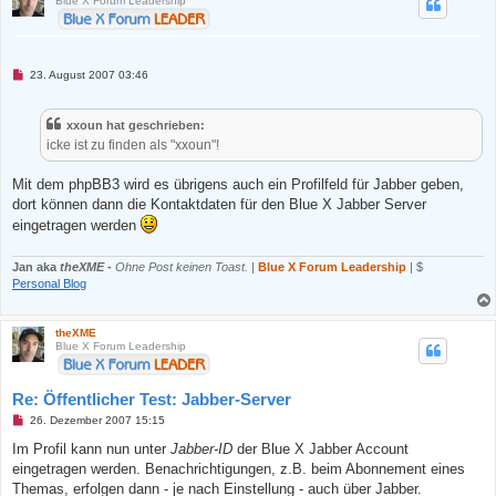
Blue X Forum Leadership
g
U
23. August 2007 03:46
n
g
e
xxoun hat geschrieben:
l
e
icke ist zu finden als "xxoun"!
s
e
n
Mit dem phpBB3 wird es übrigens auch ein Profilfeld für Jabber geben,
e
dort können dann die Kontaktdaten für den Blue X Jabber Server
r
B
eingetragen werden
e
i
t
Jan aka
theXME
-
Ohne Post keinen Toast.
|
Blue X Forum Leadership
| $
r
Personal Blog
a
g
theXME
Blue X Forum Leadership
Re: Öffentlicher Test: Jabber-Server
U
26. Dezember 2007 15:15
n
g
Im Profil kann nun unter
Jabber-ID
der Blue X Jabber Account
e
eingetragen werden. Benachrichtigungen, z.B. beim Abonnement eines
l
e
Themas, erfolgen dann - je nach Einstellung - auch über Jabber.