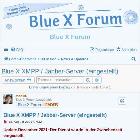
Blue X Forum
FAQ
Registrieren
Anmelden
S
Foren-Übersicht
BX Inside
News & Updates
u
Blue X XMPP / Jabber-Server (eingestellt)
c
Suche
Erweiterte Suche
Antworten
h
Erster ungelesener Beitrag
• 5 Beiträge • Seite
1
von
1
e
theXME
Blue X Forum Leadership
Blue X XMPP / Jabber-Server (eingestellt)
U
13. August 2007 07:32
n
g
Update Dezember 2021: Der Dienst wurde in der Zwischenzeit
e
eingestellt.
l