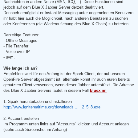
Nachrichten in andere Netze (MSN, ICQ, ..). Diese Funktionen sind
jedoch auf dem Blue X Jabber Server derzeit deaktiviert.
Dennoch ermöglicht er Instant Messaging unter angemeldeten Benutzern,
ihr habt hier auch die Möglichkeit, nach anderen Benutzern zu suchen
oder Konferenzen (die Wiederauflebung des Blue X Chats) zu betreten.
Derzeitige Features:
- Offline Messages
- File Transfer
- Voice over IP
- uvm.
Wie fange ich an?
Empfehlenswert für den Anfang ist der Spark-Client, der auf unseren
OpenFire Server abgestimmt ist, alternativ könnt ihr auch euren bereits
genutzten Client verwenden, wenn dieser Jabber unterstützt. Die Adresse
des Blue X Jabber Servers lautet in diesem Fall
bluex.im
1. Spark herunterladen und installieren
http://www.igniterealtime.org/downloads ... _2_5_8.exe
2. Account erstellen
Im Programm unten links auf "Accounts" klicken und Account anlegen
(siehe auch Screenshot im Anhang)