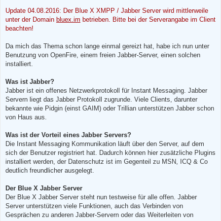
e
s
Update 04.08.2016: Der Blue X XMPP / Jabber Server wird mittlerweile
e
n
unter der Domain
bluex.im
betrieben. Bitte bei der Serverangabe im Client
e
beachten!
r
B
e
Da mich das Thema schon lange einmal gereizt hat, habe ich nun unter
i
t
Benutzung von OpenFire, einem freien Jabber-Server, einen solchen
r
installiert.
a
g
Was ist Jabber?
Jabber ist ein offenes Netzwerkprotokoll für Instant Messaging. Jabber
Servern liegt das Jabber Protokoll zugrunde. Viele Clients, darunter
bekannte wie Pidgin (einst GAIM) oder Trillian unterstützen Jabber schon
von Haus aus.
Was ist der Vorteil eines Jabber Servers?
Die Instant Messaging Kommunikation läuft über den Server, auf dem
sich der Benutzer registriert hat. Dadurch können hier zusätzliche Plugins
installiert werden, der Datenschutz ist im Gegenteil zu MSN, ICQ & Co
deutlich freundlicher ausgelegt.
Der Blue X Jabber Server
Der Blue X Jabber Server steht nun testweise für alle offen. Jabber
Server unterstützen viele Funktionen, auch das Verbinden von
Gesprächen zu anderen Jabber-Servern oder das Weiterleiten von