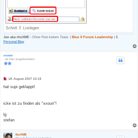
Schritt 3: Loslegen
Jan aka
theXME
-
Ohne Post keinen Toast.
|
Blue X Forum Leadership
| $
Personal Blog
xxoun
..ist hier angekommen
U
18. August 2007 10:19
n
g
hat supi geklappt!
e
l
e
s
icke ist zu finden als "xxoun"!
e
n
e
lg
r
B
stefan
e
i
t
r
theXME
a