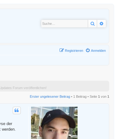
Suche
Erweiterte Suche
Registrieren
Anmelden
pdates Forum veröffentlichen!
Erster ungelesener Beitrag
• 1 Beitrag • Seite
1
von
1
yse der
t werden.