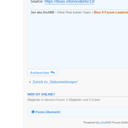
Source:
https://bluex.info/incidents/13/
e
n
e
Jan aka
theXME
-
Ohne Post keinen Toast.
|
Blue X Forum Leaders
r
B
e
i
t
r
a
g
Antworten
Zurück zu „Statusmeldungen“
WER IST ONLINE?
Mitglieder in diesem Forum: 0 Mitglieder und 0 Gäste
Foren-Übersicht
Powered by
phpBB
® Forum Soft