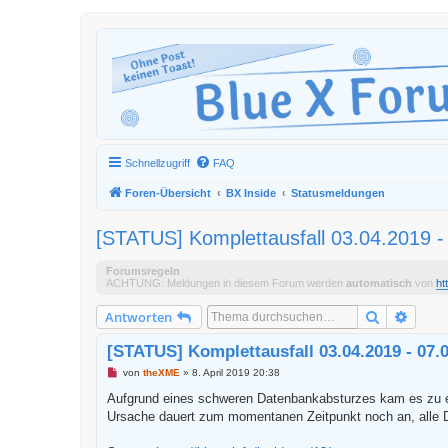
Schnellzugriff
FAQ
Foren-Übersicht
BX Inside
Statusmeldungen
[STATUS] Komplettausfall 03.04.2019 -
Forumsregeln
ACHTUNG: Meldungen in diesem Forum werden
automatisch
von
ht
Suche
Erweit
Antworten
[STATUS] Komplettausfall 03.04.2019 - 07.
U
von
theXME
»
8. April 2019 20:38
n
g
Aufgrund eines schweren Datenbankabsturzes kam es zu ei
e
Ursache dauert zum momentanen Zeitpunkt noch an, alle D
l
e
s