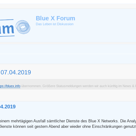
Blue X Forum
Das Leben ist Diskussion
 07.04.2019
tps://bluex.info
übernommen. Größere Statusmeldungen werden wir auch künftig im News & U
erte Suche
04.2019
nem mehrtägigen Ausfall sämtlicher Dienste des Blue X Networks. Die Anal
ienste können seit gestern Abend aber wieder ohne Einschränkungen genutz