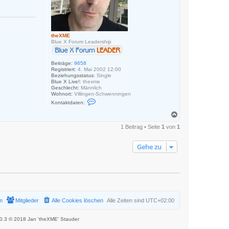
theXME
Blue X Forum Leadership
Beiträge:
9658
Registriert:
4. Mai 2002 12:00
Beziehungsstatus:
Single
Blue X Live!:
thexme
Geschlecht:
Männlich
Wohnort:
Villingen-Schwenningen
K
Kontaktdaten:
o
n
N
t
a
a
1 Beitrag • Seite
1
von
1
c
k
h
t
o
d
Gehe zu
a
b
t
e
e
n
n
v
o
n
t
h
m
Mitglieder
Alle Cookies löschen
Alle Zeiten sind
UTC+02:00
e
X
M
.0.3 © 2018 Jan 'theXME' Stauder
E