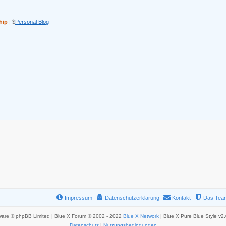
hip
| $
Personal Blog
Impressum
Datenschutzerklärung
Kontakt
Das Tea
ware © phpBB Limited | Blue X Forum © 2002 - 2022
Blue X Network
| Blue X Pure Blue Style v2
Datenschutz
|
Nutzungsbedingungen