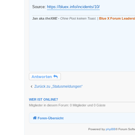
e
n
Source:
https://bluex.info/incidents/10/
e
r
B
Jan aka
theXME
-
Ohne Post keinen Toast.
|
Blue X Forum Leaders
e
i
t
r
a
g
Antworten
Zurück zu „Statusmeldungen“
WER IST ONLINE?
Mitglieder in diesem Forum: 0 Mitglieder und 0 Gäste
Foren-Übersicht
Powered by
phpBB
® Forum Soft