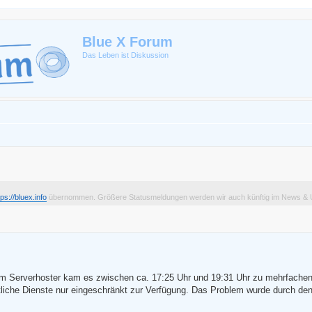
Blue X Forum
Das Leben ist Diskussion
tps://bluex.info
übernommen. Größere Statusmeldungen werden wir auch künftig im News & U
erte Suche
rem Serverhoster kam es zwischen ca. 17:25 Uhr und 19:31 Uhr zu mehrfache
liche Dienste nur eingeschränkt zur Verfügung. Das Problem wurde durch de