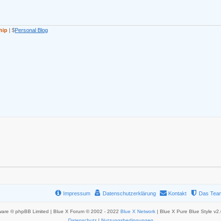
hip
| $
Personal Blog
Impressum
Datenschutzerklärung
Kontakt
Das Tea
ware © phpBB Limited | Blue X Forum © 2002 - 2022
Blue X Network
| Blue X Pure Blue Style v2
Datenschutz
|
Nutzungsbedingungen