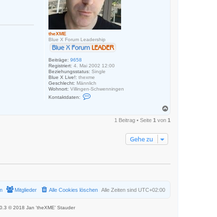
theXME
Blue X Forum Leadership
Beiträge:
9658
Registriert:
4. Mai 2002 12:00
Beziehungsstatus:
Single
Blue X Live!:
thexme
Geschlecht:
Männlich
Wohnort:
Villingen-Schwenningen
K
Kontaktdaten:
o
n
N
t
a
a
1 Beitrag • Seite
1
von
1
c
k
h
t
o
d
Gehe zu
a
b
t
e
e
n
n
v
o
n
t
h
m
Mitglieder
Alle Cookies löschen
Alle Zeiten sind
UTC+02:00
e
X
M
.0.3 © 2018 Jan 'theXME' Stauder
E