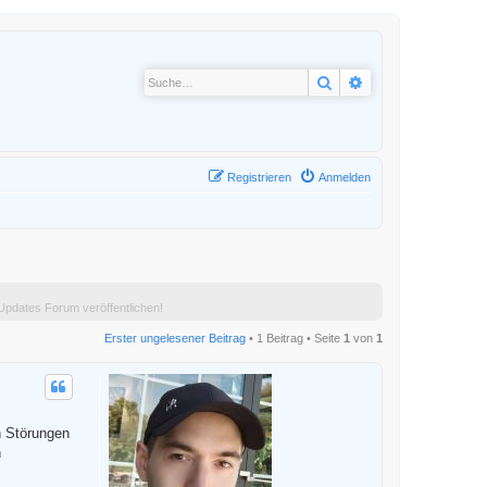
Suche
Erweiterte Suche
Registrieren
Anmelden
pdates Forum veröffentlichen!
Erster ungelesener Beitrag
• 1 Beitrag • Seite
1
von
1
n Störungen
n