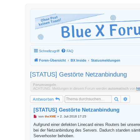
Schnellzugriff
FAQ
Foren-Übersicht
BX Inside
Statusmeldungen
[STATUS] Gestörte Netzanbindung
Forumsregeln
ACHTUNG: Meldungen in diesem Forum werden
automatisch
von
ht
Suche
Erweit
Antworten
[STATUS] Gestörte Netzanbindung
U
von
theXME
»
2. Juli 2018 17:25
n
g
Aufgrund einer defekten Linecard eines Routers bei unse
e
bei der Netzanbindung des Servers. Dadurch standen sämt
l
e
Serverhoster behoben.
s