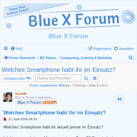
Blue X Forum
FAQ
Registrieren
Anmelden
S
Foren-Übersicht
BX Topics
Computing, Gaming & Mobilität
u
Welches Smartphone habt ihr im Einsatz?
c
Suche
Erweiterte Suche
Antworten
h
Erster ungelesener Beitrag
• 1 Beitrag • Seite
1
von
1
e
theXME
Blue X Forum Leadership
Welches Smartphone habt ihr im Einsatz?
U
12. April 2026 09:24
n
g
Welches Smartphone habt ihr aktuell primär im Einsatz?
e
l