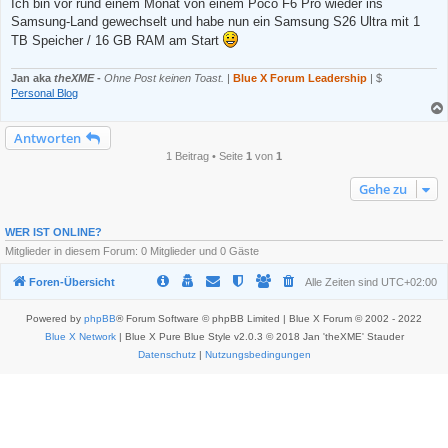
e
Ich bin vor rund einem Monat von einem Poco F6 Pro wieder ins
s
Samsung-Land gewechselt und habe nun ein Samsung S26 Ultra mit 1
e
n
TB Speicher / 16 GB RAM am Start
e
r
B
Jan aka
theXME
-
Ohne Post keinen Toast.
|
Blue X Forum Leadership
| $
e
Personal Blog
i
t
r
a
Antworten
g
1 Beitrag • Seite
1
von
1
Gehe zu
WER IST ONLINE?
Mitglieder in diesem Forum: 0 Mitglieder und 0 Gäste
Foren-Übersicht
Alle Zeiten sind
UTC+02:00
Powered by
phpBB
® Forum Software © phpBB Limited | Blue X Forum © 2002 - 2022
Blue X Network
| Blue X Pure Blue Style v2.0.3 © 2018 Jan 'theXME' Stauder
Datenschutz
|
Nutzungsbedingungen