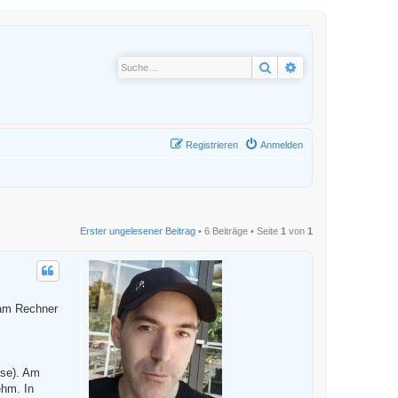
Suche
Erweiterte Suche
Registrieren
Anmelden
Erster ungelesener Beitrag
• 6 Beiträge • Seite
1
von
1
 am Rechner
sse). Am
ehm. In