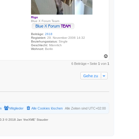
e
X
M
E
Rigo
Blue X Forum Team
Beiträge:
2618
Registriert:
29. November 2006 14:32
Beziehungsstatus:
Single
Geschlecht:
Männlich
Wohnort:
Berlin
N
a
6 Beiträge • Seite
1
von
1
c
h
o
Gehe zu
b
e
n
m
Mitglieder
Alle Cookies löschen
Alle Zeiten sind
UTC+02:00
.0.3 © 2018 Jan 'theXME' Stauder