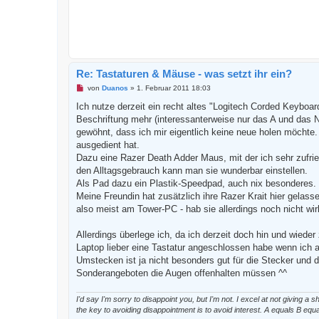
Re: Tastaturen & Mäuse - was setzt ihr ein?
U
von
Duanos
»
1. Februar 2011 18:03
n
g
Ich nutze derzeit ein recht altes "Logitech Corded Keyboa
e
Beschriftung mehr (interessanterweise nur das A und das 
l
e
gewöhnt, dass ich mir eigentlich keine neue holen möchte.
s
ausgedient hat.
e
n
Dazu eine Razer Death Adder Maus, mit der ich sehr zufri
e
den Alltagsgebrauch kann man sie wunderbar einstellen.
r
B
Als Pad dazu ein Plastik-Speedpad, auch nix besonderes.
e
Meine Freundin hat zusätzlich ihre Razer Krait hier gelas
i
t
also meist am Tower-PC - hab sie allerdings noch nicht wirk
r
a
g
Allerdings überlege ich, da ich derzeit doch hin und wied
Laptop lieber eine Tastatur angeschlossen habe wenn ich a
Umstecken ist ja nicht besonders gut für die Stecker und
Sonderangeboten die Augen offenhalten müssen ^^
I'd say I'm sorry to disappoint you, but I'm not. I excel at not giving 
the key to avoiding disappointment is to avoid interest. A equals B equ