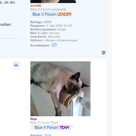
 ist ein
theXME
Blue X Forum Leadership
Beiträge:
9658
nsehen.
Registriert:
4. Mai 2002 12:00
Beziehungsstatus:
Single
Blue X Live!:
thexme
Geschlecht:
Männlich
Wohnort:
Villingen-Schwenningen
K
Kontaktdaten:
o
n
N
t
a
a
c
k
h
t
o
d
a
b
t
e
e
n
n
v
o
n
t
h
e
X
M
E
Rigo
Blue X Forum Team
Beiträge:
2618