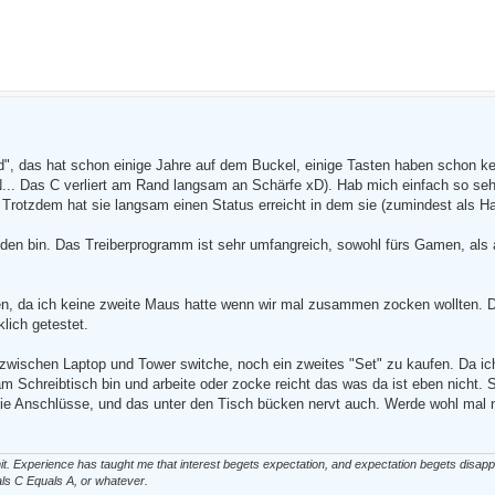
rd", das hat schon einige Jahre auf dem Buckel, einige Tasten haben schon k
N... Das C verliert am Rand langsam an Schärfe xD). Hab mich einfach so seh
 Trotzdem hat sie langsam einen Status erreicht in dem sie (zumindest als Ha
eden bin. Das Treiberprogramm ist sehr umfangreich, sowohl fürs Gamen, als 
sen, da ich keine zweite Maus hatte wenn wir mal zusammen zocken wollten. 
lich getestet.
er zwischen Laptop und Tower switche, noch ein zweites "Set" zu kaufen. Da i
m Schreibtisch bin und arbeite oder zocke reicht das was da ist eben nicht. 
 die Anschlüsse, und das unter den Tisch bücken nervt auch. Werde wohl mal 
a shit. Experience has taught me that interest begets expectation, and expectation begets disap
als C Equals A, or whatever.