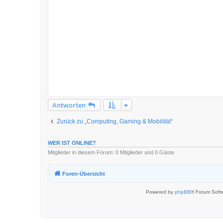
r
B
e
i
t
r
a
g
Antworten
Zurück zu „Computing, Gaming & Mobilität“
WER IST ONLINE?
Mitglieder in diesem Forum: 0 Mitglieder und 0 Gäste
Foren-Übersicht
Powered by
phpBB
® Forum Soft