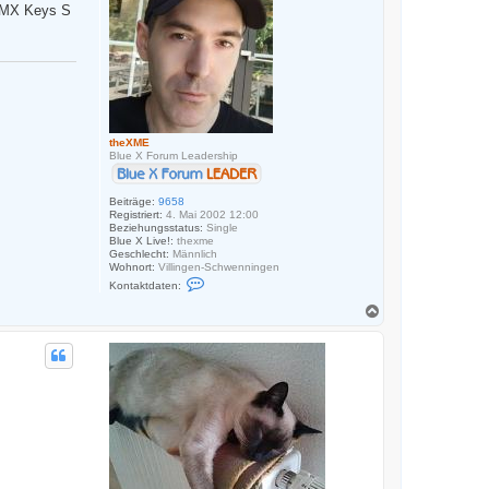
r MX Keys S
e
n
theXME
Blue X Forum Leadership
Beiträge:
9658
Registriert:
4. Mai 2002 12:00
Beziehungsstatus:
Single
Blue X Live!:
thexme
Geschlecht:
Männlich
Wohnort:
Villingen-Schwenningen
K
Kontaktdaten:
o
n
N
t
a
a
c
k
h
t
o
d
a
b
t
e
e
n
n
v
o
n
t
h