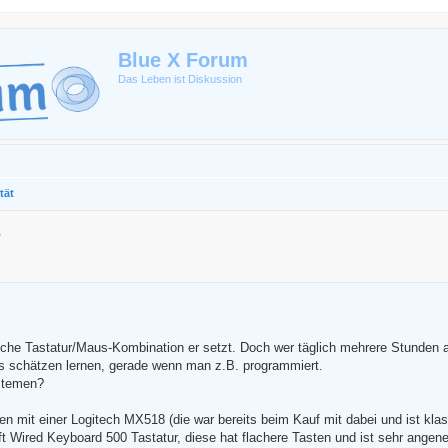
Blue X Forum
Das Leben ist Diskussion
tät
?
erte Suche
welche Tastatur/Maus-Kombination er setzt. Doch wer täglich mehrere Stunden
aus schätzen lernen, gerade wenn man z.B. programmiert.
ystemen?
en mit einer Logitech MX518 (die war bereits beim Kauf mit dabei und ist kla
t Wired Keyboard 500 Tastatur, diese hat flachere Tasten und ist sehr angen