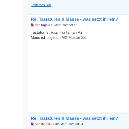
[ externes Bild ]
Re: Tastaturen & Mäuse - was setzt ihr ein?
U
von
Rigo
»
9. März 2025 09:52
n
g
Tastatur ist Razr Huntsman V2.
e
Maus ist Logitech MX Master 3S.
l
e
s
e
n
e
r
B
e
i
t
r
a
g
Re: Tastaturen & Mäuse - was setzt ihr ein?
U
von
theXME
»
30. März 2025 08:34
n