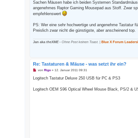
B
Sachen Mäusen habe ich beiden Systemen Standardmäuse, 
e
angenehmes Raptor Gaming Mousepad aus Stoff. Zwar spiele
i
t
empfehlenswert
r
a
g
PS: Wer eine sehr hochwertige und angenehme Tastatur für
Preislich zwar nicht die günstigste, aber anscheinend top.
Jan aka
theXME
-
Ohne Post keinen Toast.
|
Blue X Forum Leaders
Re: Tastaturen & Mäuse - was setzt ihr ein?
U
von
Rigo
»
12. Januar 2011 09:31
n
g
Logitech Tastatur Deluxe 250 USB für PC & PS3
e
l
e
Logitech OEM S96 Optical Wheel Mouse Black, PS/2 & 
s
e
n
e
r
B
e
i
t
r
a
g