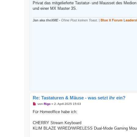
g
Privat das mitgelieferte Tastatur- und Mausset des Medion
e
und einer MX Master 3S.
l
e
s
e
Jan aka
theXME
-
Ohne Post keinen Toast.
|
Blue X Forum Leaders
n
e
r
B
e
i
t
r
a
g
Re: Tastaturen & Mäuse - was setzt ihr ein?
U
von
Rigo
»
2. April 2025 15:03
n
g
Für Homeoffice habe ich:
e
l
e
CHERRY Stream Keyboard
s
KLIM BLAZE WIRED/WIRELESS Dual-Mode Gaming Mou
e
n
e