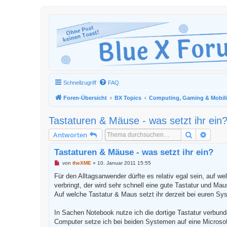
Schnellzugriff
FAQ
Foren-Übersicht
BX Topics
Computing, Gaming & Mobili
Tastaturen & Mäuse - was setzt ihr ein
Suche
Erweit
Antworten
Tastaturen & Mäuse - was setzt ihr ein?
U
von
theXME
»
10. Januar 2011 15:55
n
g
Für den Alltagsanwender dürfte es relativ egal sein, auf 
e
verbringt, der wird sehr schnell eine gute Tastatur und M
l
e
Auf welche Tastatur & Maus setzt ihr derzeit bei euren S
s
e
n
In Sachen Notebook nutze ich die dortige Tastatur verbund
e
Computer setze ich bei beiden Systemen auf eine Microsof
r