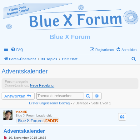
Blue X Forum
FAQ
Registrieren
Anmelden
S
Foren-Übersicht
BX Topics
Chit Chat
u
Adventskalender
c
h
Forumsregeln
Doppelpostings
:
Neue Regelung!
e
Suche
Erweiterte Suche
Antworten
Erster ungelesener Beitrag
• 7 Beiträge • Seite
1
von
1
theXME
Blue X Forum Leadership
Adventskalender
U
10. November 2015 16:33