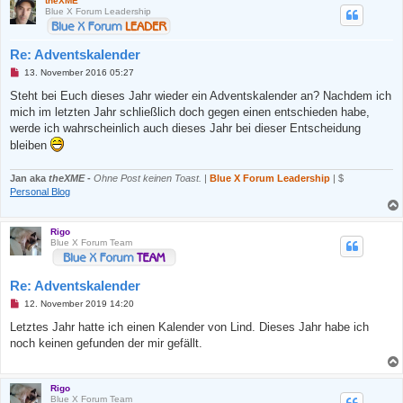
theXME
r
Blue X Forum Leadership
B
e
i
Re: Adventskalender
t
r
U
13. November 2016 05:27
a
n
g
g
Steht bei Euch dieses Jahr wieder ein Adventskalender an? Nachdem ich
e
mich im letzten Jahr schließlich doch gegen einen entschieden habe,
l
e
werde ich wahrscheinlich auch dieses Jahr bei dieser Entscheidung
s
bleiben
e
n
e
Jan aka
theXME
-
Ohne Post keinen Toast.
|
Blue X Forum Leadership
| $
r
B
Personal Blog
e
i
t
Rigo
r
Blue X Forum Team
a
g
Re: Adventskalender
U
12. November 2019 14:20
n
g
Letztes Jahr hatte ich einen Kalender von Lind. Dieses Jahr habe ich
e
noch keinen gefunden der mir gefällt.
l
e
s
e
Rigo
n
Blue X Forum Team
e