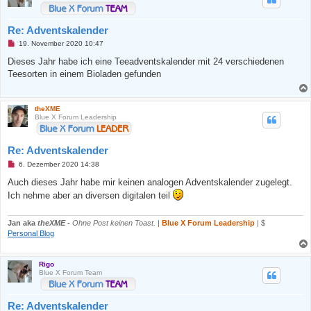
r
B
e
Re: Adventskalender
i
t
U
19. November 2020 10:47
r
n
a
g
Dieses Jahr habe ich eine Teeadventskalender mit 24 verschiedenen
g
e
Teesorten in einem Bioladen gefunden
l
e
s
e
theXME
n
Blue X Forum Leadership
e
r
B
e
Re: Adventskalender
i
t
U
6. Dezember 2020 14:38
r
n
a
g
Auch dieses Jahr habe mir keinen analogen Adventskalender zugelegt.
g
e
Ich nehme aber an diversen digitalen teil
l
e
s
e
Jan aka
theXME
-
Ohne Post keinen Toast.
|
Blue X Forum Leadership
| $
n
Personal Blog
e
r
B
e
Rigo
i
Blue X Forum Team
t
r
a
Re: Adventskalender
g