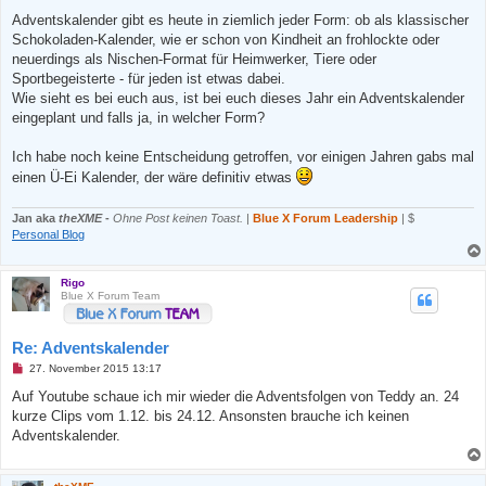
n
g
Adventskalender gibt es heute in ziemlich jeder Form: ob als klassischer
e
Schokoladen-Kalender, wie er schon von Kindheit an frohlockte oder
l
e
neuerdings als Nischen-Format für Heimwerker, Tiere oder
s
Sportbegeisterte - für jeden ist etwas dabei.
e
n
Wie sieht es bei euch aus, ist bei euch dieses Jahr ein Adventskalender
e
eingeplant und falls ja, in welcher Form?
r
B
e
Ich habe noch keine Entscheidung getroffen, vor einigen Jahren gabs mal
i
t
einen Ü-Ei Kalender, der wäre definitiv etwas
r
a
g
Jan aka
theXME
-
Ohne Post keinen Toast.
|
Blue X Forum Leadership
| $
Personal Blog
Rigo
Blue X Forum Team
Re: Adventskalender
U
27. November 2015 13:17
n
g
Auf Youtube schaue ich mir wieder die Adventsfolgen von Teddy an. 24
e
kurze Clips vom 1.12. bis 24.12. Ansonsten brauche ich keinen
l
e
Adventskalender.
s
e
n
e