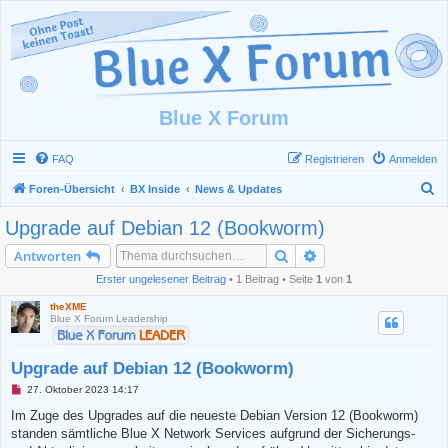
Blue X Forum
FAQ
Registrieren
Anmelden
S
Foren-Übersicht
BX Inside
News & Updates
u
Upgrade auf Debian 12 (Bookworm)
c
Suche
Erweiterte Suche
Antworten
h
Erster ungelesener Beitrag
• 1 Beitrag • Seite
1
von
1
e
theXME
Blue X Forum Leadership
Upgrade auf Debian 12 (Bookworm)
U
27. Oktober 2023 14:17
n
g
Im Zuge des Upgrades auf die neueste Debian Version 12 (Bookworm)
e
standen sämtliche Blue X Network Services aufgrund der Sicherungs-
l