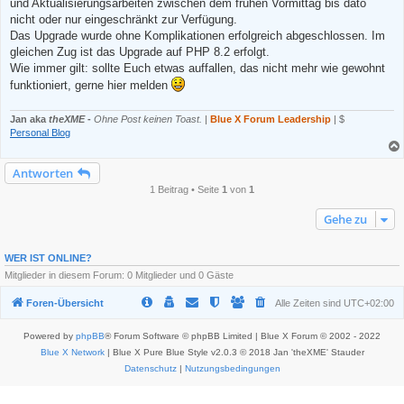
e
und Aktualisierungsarbeiten zwischen dem frühen Vormittag bis dato
s
nicht oder nur eingeschränkt zur Verfügung.
e
n
Das Upgrade wurde ohne Komplikationen erfolgreich abgeschlossen. Im
e
gleichen Zug ist das Upgrade auf PHP 8.2 erfolgt.
r
B
Wie immer gilt: sollte Euch etwas auffallen, das nicht mehr wie gewohnt
e
funktioniert, gerne hier melden
i
t
r
Jan aka
theXME
-
Ohne Post keinen Toast.
|
Blue X Forum Leadership
| $
a
g
Personal Blog
Antworten
1 Beitrag • Seite
1
von
1
Gehe zu
WER IST ONLINE?
Mitglieder in diesem Forum: 0 Mitglieder und 0 Gäste
Foren-Übersicht
Alle Zeiten sind
UTC+02:00
Powered by
phpBB
® Forum Software © phpBB Limited | Blue X Forum © 2002 - 2022
Blue X Network
| Blue X Pure Blue Style v2.0.3 © 2018 Jan 'theXME' Stauder
Datenschutz
|
Nutzungsbedingungen