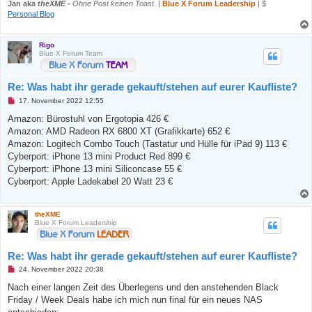
n
Jan aka
theXME
-
Ohne Post keinen Toast.
|
Blue X Forum Leadership
| $
e
Personal Blog
r
B
e
i
Rigo
t
Blue X Forum Team
r
a
g
Re: Was habt ihr gerade gekauft/stehen auf eurer Kaufliste?
U
17. November 2022 12:55
n
g
Amazon: Bürostuhl von Ergotopia 426 €
e
Amazon: AMD Radeon RX 6800 XT (Grafikkarte) 652 €
l
e
Amazon: Logitech Combo Touch (Tastatur und Hülle für iPad 9) 113 €
s
Cyberport: iPhone 13 mini Product Red 899 €
e
n
Cyberport: iPhone 13 mini Siliconcase 55 €
e
Cyberport: Apple Ladekabel 20 Watt 23 €
r
B
e
i
theXME
t
Blue X Forum Leadership
r
a
g
Re: Was habt ihr gerade gekauft/stehen auf eurer Kaufliste?
U
24. November 2022 20:38
n
g
Nach einer langen Zeit des Überlegens und den anstehenden Black
e
Friday / Week Deals habe ich mich nun final für ein neues NAS
l
e