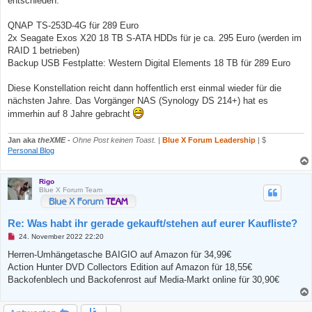
entschieden:
s
e
n
QNAP TS-253D-4G für 289 Euro
e
2x Seagate Exos X20 18 TB S-ATA HDDs für je ca. 295 Euro (werden im
r
B
RAID 1 betrieben)
e
Backup USB Festplatte: Western Digital Elements 18 TB für 289 Euro
i
t
r
Diese Konstellation reicht dann hoffentlich erst einmal wieder für die
a
g
nächsten Jahre. Das Vorgänger NAS (Synology DS 214+) hat es
immerhin auf 8 Jahre gebracht
Jan aka
theXME
-
Ohne Post keinen Toast.
|
Blue X Forum Leadership
| $
Personal Blog
Rigo
Blue X Forum Team
Re: Was habt ihr gerade gekauft/stehen auf eurer Kaufliste?
U
24. November 2022 22:20
n
g
Herren-Umhängetasche BAIGIO auf Amazon für 34,99€
e
Action Hunter DVD Collectors Edition auf Amazon für 18,55€
l
e
Backofenblech und Backofenrost auf Media-Markt online für 30,90€
s
e
n
e