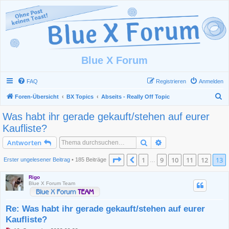
Blue X Forum
FAQ
Registrieren
Anmelden
S
Foren-Übersicht
BX Topics
Abseits - Really Off Topic
u
Was habt ihr gerade gekauft/stehen auf eurer
c
Kaufliste?
h
Suche
Erweiterte Suche
Antworten
e
Seite
13
von
13
1
9
10
11
12
13
Vorherige
Erster ungelesener Beitrag
• 185 Beiträge
…
Rigo
Blue X Forum Team
Re: Was habt ihr gerade gekauft/stehen auf eurer
Kaufliste?