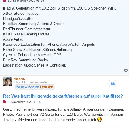
U
19. September 2022 09:28
n
g
iPad 9. Generation mit 10,2 Zoll Bildschirm, 256 GB Speicher, WiFi.
e
XBox Stereo Headset
l
e
Handgepäckkoffer
s
BlueRay-Sammlung Asterix & Obelix
e
n
RedThunder Gamingtastatur
e
KLIM Blaze Gaming Mouse
r
B
Apple Airtag
e
Kabellose Ladestation für iPhone, AppleWatch, Airpods
i
t
Echo Show 8 inklusive Ständer/Halterung
r
Cycplus Fahrradcomputer mit GPS
a
g
BlueRay-Sammlung Rocky
Ladestation XBox Series X Controller.
theXME
Blue X Forum Leadership
Re: Was habt ihr gerade gekauft/stehen auf eurer Kaufliste?
U
9. November 2022 17:00
n
g
Ganz frisch eine Universallizenz für alle Affinity Anwendungen (Designer,
e
Photo, Publisher) der V2 Suite für ca. 120 Euro. War bereits mit Version
l
e
1 sehr zufrieden und finde das Lizenzmodell absolut fair
s
e