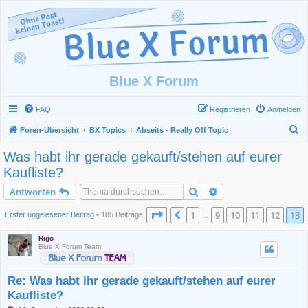
Blue X Forum
FAQ
Registrieren
Anmelden
S
Foren-Übersicht
BX Topics
Abseits - Really Off Topic
u
Was habt ihr gerade gekauft/stehen auf eurer
c
Kaufliste?
h
Suche
Erweiterte Suche
Antworten
e
Seite
13
von
13
1
9
10
11
12
13
Vorherige
Erster ungelesener Beitrag
• 185 Beiträge
…
Rigo
Blue X Forum Team
Re: Was habt ihr gerade gekauft/stehen auf eurer
Kaufliste?