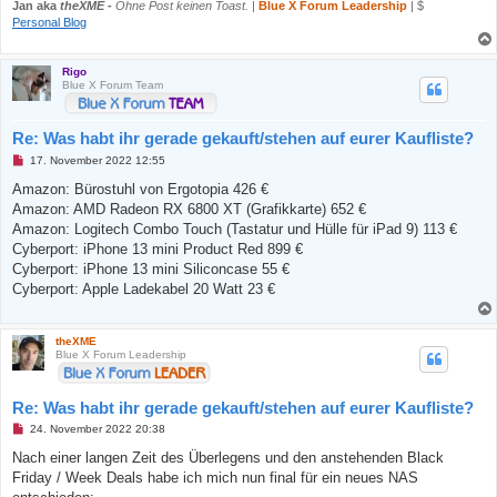
n
Jan aka
theXME
-
Ohne Post keinen Toast.
|
Blue X Forum Leadership
| $
e
Personal Blog
r
B
e
i
Rigo
t
Blue X Forum Team
r
a
g
Re: Was habt ihr gerade gekauft/stehen auf eurer Kaufliste?
U
17. November 2022 12:55
n
g
Amazon: Bürostuhl von Ergotopia 426 €
e
Amazon: AMD Radeon RX 6800 XT (Grafikkarte) 652 €
l
e
Amazon: Logitech Combo Touch (Tastatur und Hülle für iPad 9) 113 €
s
Cyberport: iPhone 13 mini Product Red 899 €
e
n
Cyberport: iPhone 13 mini Siliconcase 55 €
e
Cyberport: Apple Ladekabel 20 Watt 23 €
r
B
e
i
theXME
t
Blue X Forum Leadership
r
a
g
Re: Was habt ihr gerade gekauft/stehen auf eurer Kaufliste?
U
24. November 2022 20:38
n
g
Nach einer langen Zeit des Überlegens und den anstehenden Black
e
Friday / Week Deals habe ich mich nun final für ein neues NAS
l
e