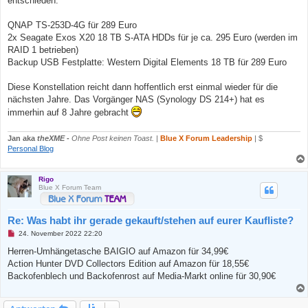
entschieden:
s
e
n
QNAP TS-253D-4G für 289 Euro
e
2x Seagate Exos X20 18 TB S-ATA HDDs für je ca. 295 Euro (werden im
r
B
RAID 1 betrieben)
e
Backup USB Festplatte: Western Digital Elements 18 TB für 289 Euro
i
t
r
Diese Konstellation reicht dann hoffentlich erst einmal wieder für die
a
g
nächsten Jahre. Das Vorgänger NAS (Synology DS 214+) hat es
immerhin auf 8 Jahre gebracht
Jan aka
theXME
-
Ohne Post keinen Toast.
|
Blue X Forum Leadership
| $
Personal Blog
Rigo
Blue X Forum Team
Re: Was habt ihr gerade gekauft/stehen auf eurer Kaufliste?
U
24. November 2022 22:20
n
g
Herren-Umhängetasche BAIGIO auf Amazon für 34,99€
e
Action Hunter DVD Collectors Edition auf Amazon für 18,55€
l
e
Backofenblech und Backofenrost auf Media-Markt online für 30,90€
s
e
n
e