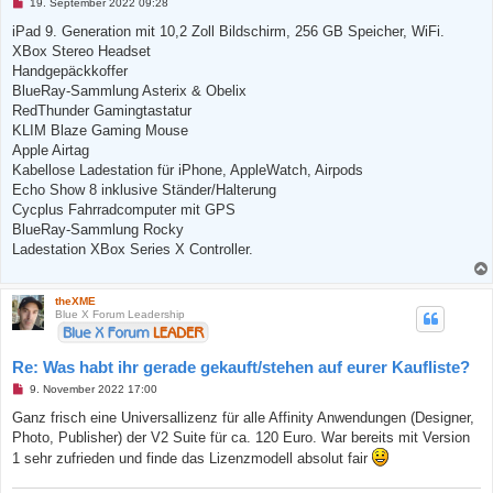
U
19. September 2022 09:28
n
g
iPad 9. Generation mit 10,2 Zoll Bildschirm, 256 GB Speicher, WiFi.
e
XBox Stereo Headset
l
e
Handgepäckkoffer
s
BlueRay-Sammlung Asterix & Obelix
e
n
RedThunder Gamingtastatur
e
KLIM Blaze Gaming Mouse
r
B
Apple Airtag
e
Kabellose Ladestation für iPhone, AppleWatch, Airpods
i
t
Echo Show 8 inklusive Ständer/Halterung
r
Cycplus Fahrradcomputer mit GPS
a
g
BlueRay-Sammlung Rocky
Ladestation XBox Series X Controller.
theXME
Blue X Forum Leadership
Re: Was habt ihr gerade gekauft/stehen auf eurer Kaufliste?
U
9. November 2022 17:00
n
g
Ganz frisch eine Universallizenz für alle Affinity Anwendungen (Designer,
e
Photo, Publisher) der V2 Suite für ca. 120 Euro. War bereits mit Version
l
e
1 sehr zufrieden und finde das Lizenzmodell absolut fair
s
e