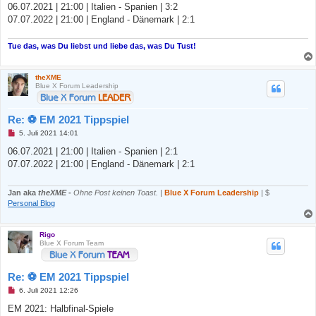
e
06.07.2021 | 21:00 | Italien - Spanien | 3:2
s
07.07.2022 | 21:00 | England - Dänemark | 2:1
e
n
e
Tue das, was Du liebst und liebe das, was Du Tust!
r
B
e
i
theXME
t
Blue X Forum Leadership
r
a
g
Re: ⚽ EM 2021 Tippspiel
U
5. Juli 2021 14:01
n
g
06.07.2021 | 21:00 | Italien - Spanien | 2:1
e
07.07.2022 | 21:00 | England - Dänemark | 2:1
l
e
s
e
Jan aka
theXME
-
Ohne Post keinen Toast.
|
Blue X Forum Leadership
| $
n
Personal Blog
e
r
B
e
Rigo
i
Blue X Forum Team
t
r
a
Re: ⚽ EM 2021 Tippspiel
g
U
6. Juli 2021 12:26
n
g
EM 2021: Halbfinal-Spiele
e