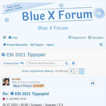
Blue X Forum
FAQ
Registrieren
Anmelden
S
Foren-Übersicht
BX Topics
Sport
u
⚽ EM 2021 Tippspiel
c
h
Suche
Erweiterte Suche
Antworten
e
1
2
Vorherige
Erster ungelesener Beitrag
• 26 Beiträge
theXME
Blue X Forum Leadership
Re: ⚽ EM 2021 Tippspiel
U
2. Juli 2021 13:52
n
g
02.07.2021 | 18:00 | Schweiz - Spanien | 2:3