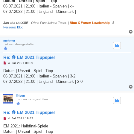
Datum | Uhrzeit | Spiel | Tipp
06.07.2021 | 21:00 | Italien - Spanien | -:-
07.07.2022 | 21:00 | England - Dänemark | -:-
Jan aka
theXME
-
Ohne Post keinen Toast.
|
Blue X Forum Leadership
| $
Personal Blog
mehmet
..ist neu dazugestoßen
Re: ⚽ EM 2021 Tippspiel
U
4. Juli 2021 09:09
n
g
Datum | Uhrzeit | Spiel | Tipp
e
06.07.2021 | 21:00 | Italien - Spanien | 3-2
l
e
07.07.2022 | 21:00 | England - Dänemark | 2-0
s
e
n
e
Tribun
r
..ist neu dazugestoßen
B
e
i
Re: ⚽ EM 2021 Tippspiel
t
r
U
4. Juli 2021 19:43
a
n
g
g
EM 2021: Halbfinal-Spiele
e
Datum | Uhrzeit | Spiel | Tipp
l