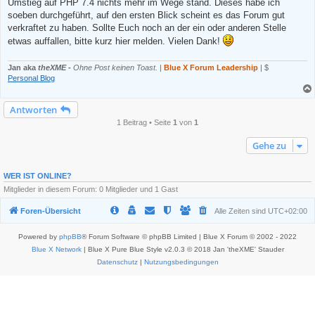
e
Umstieg auf PHP 7.4 nichts mehr im Wege stand. Dieses habe ich
s
soeben durchgeführt, auf den ersten Blick scheint es das Forum gut
e
n
verkraftet zu haben. Sollte Euch noch an der ein oder anderen Stelle
e
etwas auffallen, bitte kurz hier melden. Vielen Dank!
r
B
e
Jan aka
theXME
-
Ohne Post keinen Toast.
|
Blue X Forum Leadership
| $
i
t
Personal Blog
r
a
g
Antworten
1 Beitrag • Seite
1
von
1
Gehe zu
WER IST ONLINE?
Mitglieder in diesem Forum: 0 Mitglieder und 1 Gast
Foren-Übersicht
Alle Zeiten sind
UTC+02:00
Powered by
phpBB
® Forum Software © phpBB Limited | Blue X Forum © 2002 - 2022
Blue X Network
| Blue X Pure Blue Style v2.0.3 © 2018 Jan 'theXME' Stauder
Datenschutz
|
Nutzungsbedingungen