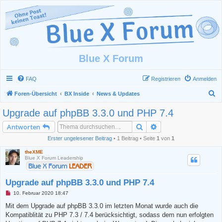
Blue X Forum
FAQ
Registrieren
Anmelden
S
Foren-Übersicht
BX Inside
News & Updates
u
Upgrade auf phpBB 3.3.0 und PHP 7.4
c
Suche
Erweiterte Suche
Antworten
h
Erster ungelesener Beitrag
• 1 Beitrag • Seite
1
von
1
e
theXME
Blue X Forum Leadership
Upgrade auf phpBB 3.3.0 und PHP 7.4
U
10. Februar 2020 18:47
n
g
Mit dem Upgrade auf phpBB 3.3.0 im letzten Monat wurde auch die
e
Kompatiblität zu PHP 7.3 / 7.4 berücksichtigt, sodass dem nun erfolgten
l