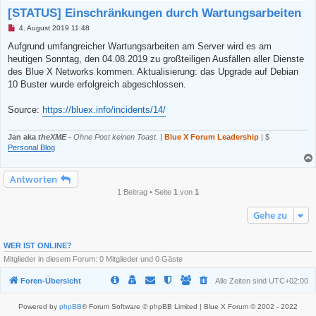
[STATUS] Einschränkungen durch Wartungsarbeiten
U
4. August 2019 11:48
n
g
Aufgrund umfangreicher Wartungsarbeiten am Server wird es am
e
heutigen Sonntag, den 04.08.2019 zu großteiligen Ausfällen aller Dienste
l
e
des Blue X Networks kommen. Aktualisierung: das Upgrade auf Debian
s
10 Buster wurde erfolgreich abgeschlossen.
e
n
e
Source:
https://bluex.info/incidents/14/
r
B
e
Jan aka
theXME
-
Ohne Post keinen Toast.
|
Blue X Forum Leadership
| $
i
t
Personal Blog
r
a
g
Antworten
1 Beitrag • Seite
1
von
1
Gehe zu
WER IST ONLINE?
Mitglieder in diesem Forum: 0 Mitglieder und 0 Gäste
Foren-Übersicht
Alle Zeiten sind
UTC+02:00
Powered by
phpBB
® Forum Software © phpBB Limited | Blue X Forum © 2002 - 2022