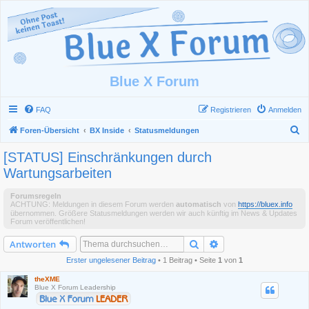
Blue X Forum
FAQ
Registrieren
Anmelden
S
Foren-Übersicht
BX Inside
Statusmeldungen
u
[STATUS] Einschränkungen durch
c
Wartungsarbeiten
h
Forumsregeln
e
ACHTUNG: Meldungen in diesem Forum werden
automatisch
von
https://bluex.info
übernommen. Größere Statusmeldungen werden wir auch künftig im News & Updates
Forum veröffentlichen!
Suche
Erweiterte Suche
Antworten
Erster ungelesener Beitrag
• 1 Beitrag • Seite
1
von
1
theXME
Blue X Forum Leadership