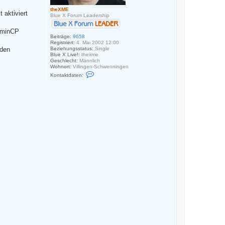
theXME
 aktiviert
Blue X Forum Leadership
AdminCP
Beiträge:
9658
Registriert:
4. Mai 2002 12:00
Beziehungsstatus:
Single
rden
Blue X Live!:
thexme
Geschlecht:
Männlich
Wohnort:
Villingen-Schwenningen
K
Kontaktdaten:
o
n
t
a
k
t
d
a
t
e
n
v
o
n
t
h
e
X
M
E