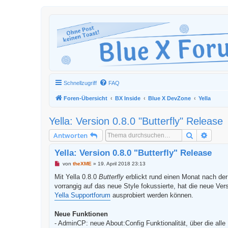
Schnellzugriff
FAQ
Foren-Übersicht
BX Inside
Blue X DevZone
Yella
Yella: Version 0.8.0 "Butterfly" Release
Suche
Erweit
Antworten
Yella: Version 0.8.0 "Butterfly" Release
U
von
theXME
»
19. April 2018 23:13
n
g
Mit Yella 0.8.0
Butterfly
erblickt rund einen Monat nach der 
e
vorrangig auf das neue Style fokussierte, hat die neue Ver
l
e
Yella Supportforum
ausprobiert werden können.
s
e
n
Neue Funktionen
e
- AdminCP: neue About:Config Funktionalität, über die all
r