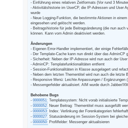
B
- Einführung eines relativen Zeitformats (Vor rund 3 Minuten
e
- Aktivitätshistorie im UserCP, die IP-Adressen und User Ag
i
t
wurde
r
- Neue Logging-Funktion, die bestimmte Aktionen in einem
a
g
eingesehen und gelöscht werden.
- Beitragshistorie für jede Beitragsänderung (die nun auc
können. Kann vom Admin deaktiviert werden.
Änderungen
- Eigenen Error-Handler implementiert, der einige Fehlerfäl
- Der Template-Cache kann nun direkt über das AdminCP 
- Sicherheit: Neben der IP-Adresse wird nun auch der User
- AdminCP: Templatefunktionalitäten entfernt
- Session-Funktionalitäten in Klasse ausgelagert und refac
- Neben dem letzten Thementitel wird nun auch die letzte 
- Responsive Menü: Leichte Anpassungen / Ergänzungen (R
- Messengerfelder aktualisiert. AIM wurde durch Jabber/
Behobene Bugs
-
0000051:
Templatesystem: Nicht vorab initialisierte Temp
-
0000052:
Neuer Beitrag: Thementitel muss ausgefüllt we
-
0000053:
Index: Verlinkung der Forenkategorien fehlerhaf
-
0000027:
Statusänderung im Session-System bei gleiche
-
0000050:
Profilfelder: Messenger aktualisieren