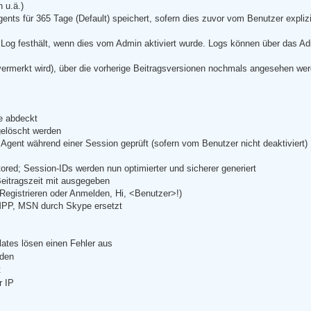
 u.ä.)
ents für 365 Tage (Default) speichert, sofern dies zuvor vom Benutzer explizit
 Log festhält, wenn dies vom Admin aktiviert wurde. Logs können über das 
h vermerkt wird), über die vorherige Beitragsversionen nochmals angesehen we
le abdeckt
gelöscht werden
 Agent während einer Session geprüft (sofern vom Benutzer nicht deaktiviert)
tored; Session-IDs werden nun optimierter und sicherer generiert
Beitragszeit mit ausgegeben
egistrieren oder Anmelden, Hi, <Benutzer>!)
XMPP, MSN durch Skype ersetzt
lates lösen einen Fehler aus
rden
t
r IP