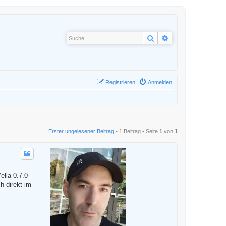
Suche
Erweiterte Suche
Registrieren
Anmelden
Erster ungelesener Beitrag
• 1 Beitrag • Seite
1
von
1
ella 0.7.0
h direkt im