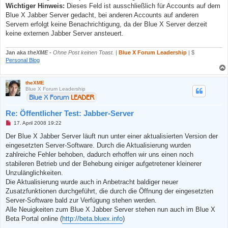
s
Wichtiger Hinweis:
Dieses Feld ist ausschließlich für Accounts auf dem
e
n
Blue X Jabber Server gedacht, bei anderen Accounts auf anderen
e
Servern erfolgt keine Benachrichtigung, da der Blue X Server derzeit
r
B
keine externen Jabber Server ansteuert.
e
i
t
Jan aka
theXME
-
Ohne Post keinen Toast.
|
Blue X Forum Leadership
| $
r
Personal Blog
a
g
theXME
Blue X Forum Leadership
Re: Öffentlicher Test: Jabber-Server
U
17. April 2008 19:22
n
g
Der Blue X Jabber Server läuft nun unter einer aktualisierten Version der
e
eingesetzten Server-Software. Durch die Aktualisierung wurden
l
e
zahlreiche Fehler behoben, dadurch erhoffen wir uns einen noch
s
stabileren Betrieb und der Behebung einiger aufgetretener kleinerer
e
n
Unzulänglichkeiten.
e
Die Aktualisierung wurde auch in Anbetracht baldiger neuer
r
B
Zusatzfunktionen durchgeführt, die durch die Öffnung der eingesetzten
e
Server-Software bald zur Verfügung stehen werden.
i
t
Alle Neuigkeiten zum Blue X Jabber Server stehen nun auch im Blue X
r
Beta Portal online (
http://beta.bluex.info
)
a
g