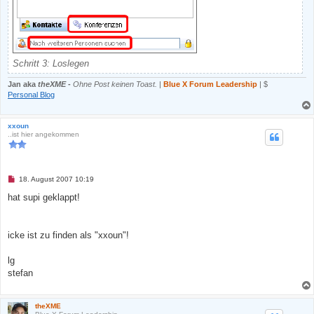
Schritt 3: Loslegen
Jan aka
theXME
-
Ohne Post keinen Toast.
|
Blue X Forum Leadership
| $
Personal Blog
xxoun
..ist hier angekommen
U
18. August 2007 10:19
n
g
hat supi geklappt!
e
l
e
s
icke ist zu finden als "xxoun"!
e
n
e
lg
r
B
stefan
e
i
t
r
theXME
a