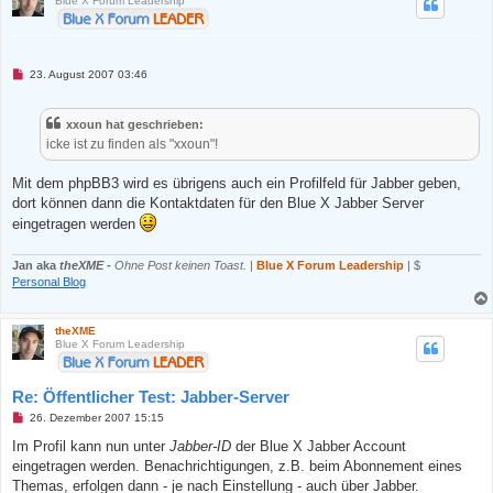
Blue X Forum Leadership
g
U
23. August 2007 03:46
n
g
e
xxoun hat geschrieben:
l
e
icke ist zu finden als "xxoun"!
s
e
n
Mit dem phpBB3 wird es übrigens auch ein Profilfeld für Jabber geben,
e
dort können dann die Kontaktdaten für den Blue X Jabber Server
r
B
eingetragen werden
e
i
t
Jan aka
theXME
-
Ohne Post keinen Toast.
|
Blue X Forum Leadership
| $
r
Personal Blog
a
g
theXME
Blue X Forum Leadership
Re: Öffentlicher Test: Jabber-Server
U
26. Dezember 2007 15:15
n
g
Im Profil kann nun unter
Jabber-ID
der Blue X Jabber Account
e
eingetragen werden. Benachrichtigungen, z.B. beim Abonnement eines
l
e
Themas, erfolgen dann - je nach Einstellung - auch über Jabber.