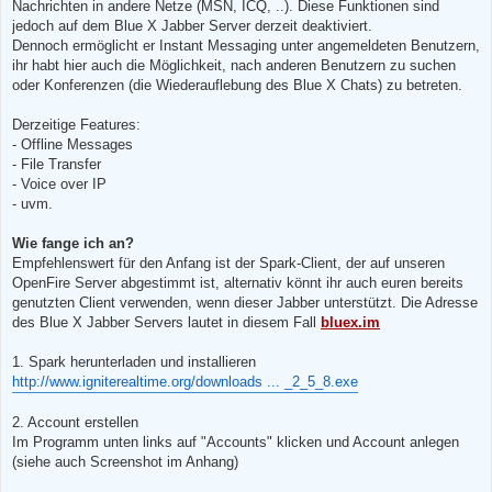
Nachrichten in andere Netze (MSN, ICQ, ..). Diese Funktionen sind
jedoch auf dem Blue X Jabber Server derzeit deaktiviert.
Dennoch ermöglicht er Instant Messaging unter angemeldeten Benutzern,
ihr habt hier auch die Möglichkeit, nach anderen Benutzern zu suchen
oder Konferenzen (die Wiederauflebung des Blue X Chats) zu betreten.
Derzeitige Features:
- Offline Messages
- File Transfer
- Voice over IP
- uvm.
Wie fange ich an?
Empfehlenswert für den Anfang ist der Spark-Client, der auf unseren
OpenFire Server abgestimmt ist, alternativ könnt ihr auch euren bereits
genutzten Client verwenden, wenn dieser Jabber unterstützt. Die Adresse
des Blue X Jabber Servers lautet in diesem Fall
bluex.im
1. Spark herunterladen und installieren
http://www.igniterealtime.org/downloads ... _2_5_8.exe
2. Account erstellen
Im Programm unten links auf "Accounts" klicken und Account anlegen
(siehe auch Screenshot im Anhang)