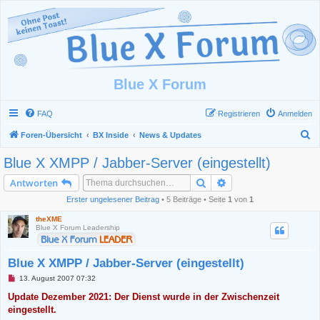
Blue X Forum
FAQ
Registrieren
Anmelden
S
Foren-Übersicht
BX Inside
News & Updates
u
Blue X XMPP / Jabber-Server (eingestellt)
c
Suche
Erweiterte Suche
Antworten
h
Erster ungelesener Beitrag
• 5 Beiträge • Seite
1
von
1
e
theXME
Blue X Forum Leadership
Blue X XMPP / Jabber-Server (eingestellt)
U
13. August 2007 07:32
n
g
Update Dezember 2021: Der Dienst wurde in der Zwischenzeit
e
eingestellt.
l