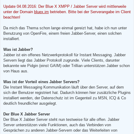
e
s
Update 04.08.2016: Der Blue X XMPP / Jabber Server wird mittlerweile
e
n
unter der Domain
bluex.im
betrieben. Bitte bei der Serverangabe im Client
e
beachten!
r
B
e
Da mich das Thema schon lange einmal gereizt hat, habe ich nun unter
i
t
Benutzung von OpenFire, einem freien Jabber-Server, einen solchen
r
installiert.
a
g
Was ist Jabber?
Jabber ist ein offenes Netzwerkprotokoll für Instant Messaging. Jabber
Servern liegt das Jabber Protokoll zugrunde. Viele Clients, darunter
bekannte wie Pidgin (einst GAIM) oder Trillian unterstützen Jabber schon
von Haus aus.
Was ist der Vorteil eines Jabber Servers?
Die Instant Messaging Kommunikation läuft über den Server, auf dem
sich der Benutzer registriert hat. Dadurch können hier zusätzliche Plugins
installiert werden, der Datenschutz ist im Gegenteil zu MSN, ICQ & Co
deutlich freundlicher ausgelegt.
Der Blue X Jabber Server
Der Blue X Jabber Server steht nun testweise für alle offen. Jabber
Server unterstützen viele Funktionen, auch das Verbinden von
Gesprächen zu anderen Jabber-Servern oder das Weiterleiten von