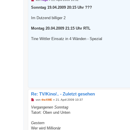
n
g
Sonntag 19.04.2009 20:15 Uhr ???
e
l
e
Im Dutzend billiger 2
s
e
n
Montag 20.04.2009 21:15 Uhr RTL
e
r
B
Tine Wittler Einsatz in 4 Wänden - Spezial
e
i
t
r
a
g
Re: TV/Kino/.. - Zuletzt gesehen
U
von
theXME
»
21. April 2009 10:37
n
g
Vergangenen Sonntag
e
Tatort: Oben und Unten
l
e
s
Gestern
e
n
Wer wird Millionär