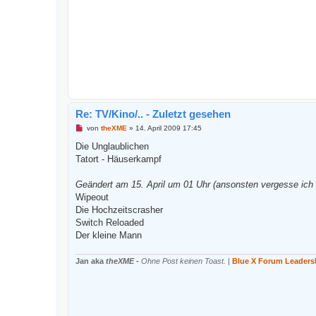
t
r
a
g
Re: TV/Kino/.. - Zuletzt gesehen
U
von
theXME
»
14. April 2009 17:45
n
g
Die Unglaublichen
e
Tatort - Häuserkampf
l
e
s
Geändert am 15. April um 01 Uhr (ansonsten vergesse ich 
e
n
Wipeout
e
Die Hochzeitscrasher
r
B
Switch Reloaded
e
Der kleine Mann
i
t
r
Jan aka
theXME
-
Ohne Post keinen Toast.
|
Blue X Forum Leaders
a
g