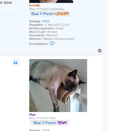
t (eine
theXME
Blue X Forum Leadership
Beiträge:
9658
Registriert:
4. Mai 2002 12:00
Beziehungsstatus:
Single
Blue X Live!:
thexme
Geschlecht:
Männlich
Wohnort:
Villingen-Schwenningen
K
Kontaktdaten:
o
n
N
t
a
a
c
k
h
t
o
d
a
b
t
e
e
n
n
v
o
n
t
h
e
X
M
E
Rigo
Blue X Forum Team
Beiträge:
2618