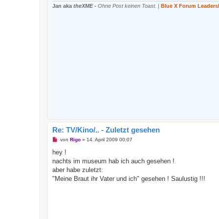
e
Jan aka
theXME
-
Ohne Post keinen Toast.
|
Blue X Forum Leaders
n
e
r
B
e
i
t
r
a
g
Re: TV/Kino/.. - Zuletzt gesehen
U
von
Rigo
»
14. April 2009 00:07
n
g
hey !
e
nachts im museum hab ich auch gesehen !
l
e
aber habe zuletzt:
s
"Meine Braut ihr Vater und ich" gesehen ! Saulustig !!!
e
n
e
r
B
e
i