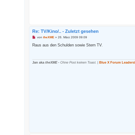
Re: TV/Kino/.. - Zuletzt gesehen
U
von
theXME
»
26. März 2009 09:09
n
g
Raus aus den Schulden sowie Stern TV.
e
l
e
s
e
Jan aka
theXME
-
Ohne Post keinen Toast.
|
Blue X Forum Leaders
n
e
r
B
e
i
t
r
a
g