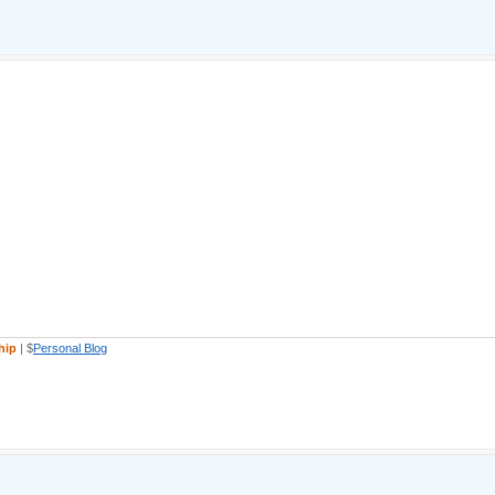
hip
| $
Personal Blog