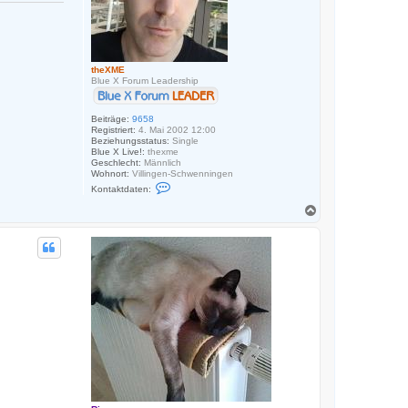
theXME
Blue X Forum Leadership
Beiträge:
9658
Registriert:
4. Mai 2002 12:00
Beziehungsstatus:
Single
Blue X Live!:
thexme
Geschlecht:
Männlich
Wohnort:
Villingen-Schwenningen
K
Kontaktdaten:
o
n
N
t
a
a
c
k
h
t
o
d
a
b
t
e
e
n
n
v
o
n
t
h
e
X
M
E