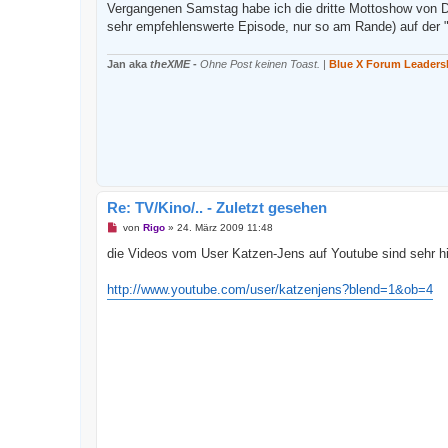
B
Vergangenen Samstag habe ich die dritte Mottoshow von D
e
sehr empfehlenswerte Episode, nur so am Rande) auf der "
i
t
r
Jan aka
theXME
-
Ohne Post keinen Toast.
|
Blue X Forum Leaders
a
g
Re: TV/Kino/.. - Zuletzt gesehen
U
von
Rigo
»
24. März 2009 11:48
n
g
die Videos vom User Katzen-Jens auf Youtube sind sehr hi
e
l
e
http://www.youtube.com/user/katzenjens?blend=1&ob=4
s
e
n
e
r
B
e
i
t
r
a
g