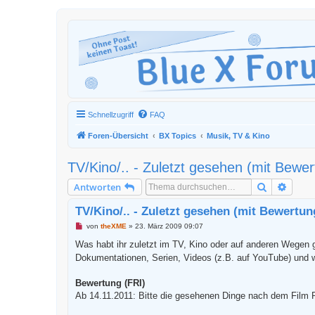
Schnellzugriff
FAQ
Foren-Übersicht
BX Topics
Musik, TV & Kino
TV/Kino/.. - Zuletzt gesehen (mit Bewer
Suche
Erweit
Antworten
TV/Kino/.. - Zuletzt gesehen (mit Bewertun
U
von
theXME
»
23. März 2009 09:07
n
g
Was habt ihr zuletzt im TV, Kino oder auf anderen Wege
e
Dokumentationen, Serien, Videos (z.B. auf YouTube) und w
l
e
s
Bewertung (FRI)
e
n
Ab 14.11.2011: Bitte die gesehenen Dinge nach dem Film R
e
r