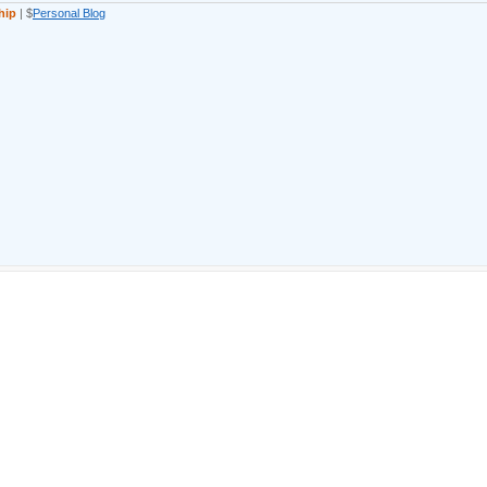
hip
| $
Personal Blog