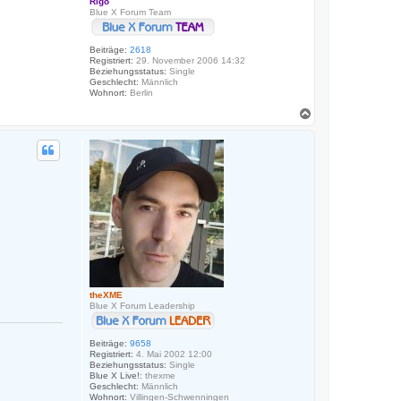
Rigo
Blue X Forum Team
Beiträge:
2618
Registriert:
29. November 2006 14:32
Beziehungsstatus:
Single
Geschlecht:
Männlich
Wohnort:
Berlin
N
a
c
h
o
b
e
n
theXME
Blue X Forum Leadership
Beiträge:
9658
Registriert:
4. Mai 2002 12:00
Beziehungsstatus:
Single
Blue X Live!:
thexme
Geschlecht:
Männlich
Wohnort:
Villingen-Schwenningen