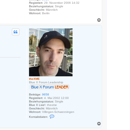
Registriert:
29. November 2006 14:32
Beziehungsstatus:
Single
Geschlecht:
Männlich
Wohnort:
Berlin
N
a
c
h
o
b
e
n
theXME
Blue X Forum Leadership
Beiträge:
9658
Registriert:
4. Mai 2002 12:00
Beziehungsstatus:
Single
Blue X Live!:
thexme
Geschlecht:
Männlich
Wohnort:
Villingen-Schwenningen
K
Kontaktdaten:
o
n
N
t
a
a