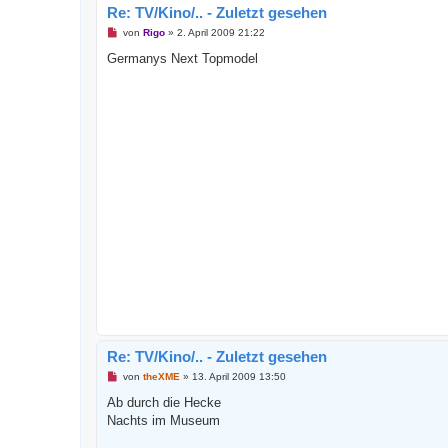
Re: TV/Kino/.. - Zuletzt gesehen
U
von
Rigo
»
2. April 2009 21:22
n
g
Germanys Next Topmodel
e
l
e
s
e
n
e
r
B
e
i
t
r
a
g
Re: TV/Kino/.. - Zuletzt gesehen
U
von
theXME
»
13. April 2009 13:50
n
g
Ab durch die Hecke
e
Nachts im Museum
l
e
s