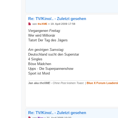
Re: TV/Kino/.. - Zuletzt gesehen
U
von
theXME
»
19. April 2009 17:58
n
g
Vergangenen Freitag:
e
Wer wird Millionär
l
e
Tatort Der Tag des Jägers
s
e
n
Am gestrigen Samstag:
e
Deutschland sucht den Superstar
r
B
4 Singles
e
Böse Mädchen
i
t
Upps - Die Superpannenshow
r
Sport ist Mord
a
g
Jan aka
theXME
-
Ohne Post keinen Toast.
|
Blue X Forum Leaders
Re: TV/Kino/.. - Zuletzt gesehen
U
von
Rigo
»
21. April 2009 10:32