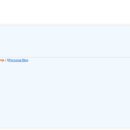
hip
| $
Personal Blog