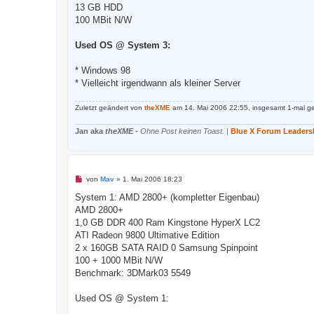
13 GB HDD
100 MBit N/W
Used OS @ System 3:
* Windows 98
* Vielleicht irgendwann als kleiner Server
Zuletzt geändert von
theXME
am 14. Mai 2006 22:55, insgesamt 1-mal ge
Jan aka
theXME
-
Ohne Post keinen Toast.
|
Blue X Forum Leaders
U
von
Mav
»
1. Mai 2006 18:23
n
g
System 1: AMD 2800+ (kompletter Eigenbau)
e
AMD 2800+
l
e
1,0 GB DDR 400 Ram Kingstone HyperX LC2
s
ATI Radeon 9800 Ultimative Edition
e
n
2 x 160GB SATA RAID 0 Samsung Spinpoint
e
100 + 1000 MBit N/W
r
B
Benchmark: 3DMark03 5549
e
i
t
Used OS @ System 1:
r
a