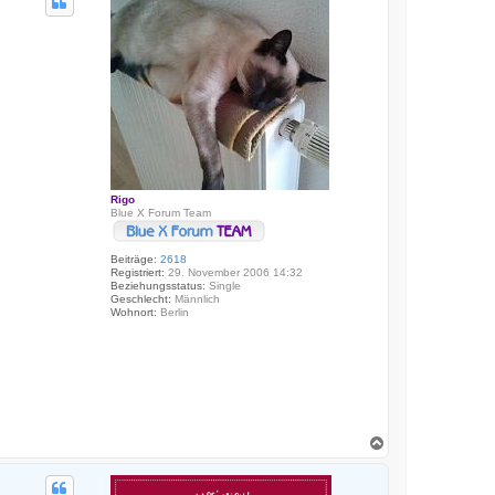
h
o
b
e
n
Rigo
Blue X Forum Team
Beiträge:
2618
Registriert:
29. November 2006 14:32
Beziehungsstatus:
Single
Geschlecht:
Männlich
Wohnort:
Berlin
N
a
c
h