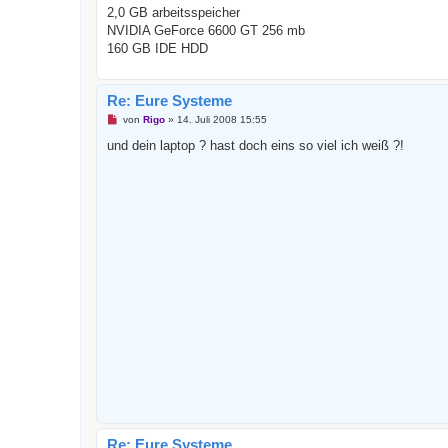
e
2,0 GB arbeitsspeicher
s
NVIDIA GeForce 6600 GT 256 mb
e
n
160 GB IDE HDD
e
r
B
e
Re: Eure Systeme
i
t
U
von
Rigo
»
14. Juli 2008 15:55
r
n
a
g
und dein laptop ? hast doch eins so viel ich weiß ?!
g
e
l
e
s
e
n
e
r
B
e
i
t
r
a
g
Re: Eure Systeme