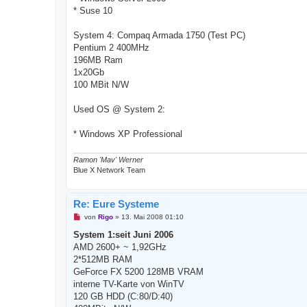
* Suse 10
System 4: Compaq Armada 1750 (Test PC)
Pentium 2 400MHz
196MB Ram
1x20Gb
100 MBit N/W
Used OS @ System 2:
* Windows XP Professional
Ramon 'Mav' Werner
Blue X Network Team
Re: Eure Systeme
U
von
Rigo
»
13. Mai 2008 01:10
n
g
System 1:seit Juni 2006
e
AMD 2600+ ~ 1,92GHz
l
e
2*512MB RAM
s
GeForce FX 5200 128MB VRAM
e
n
interne TV-Karte von WinTV
e
120 GB HDD (C:80/D:40)
r
B