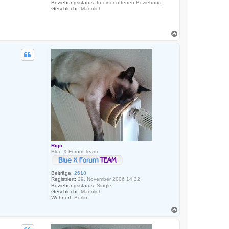
Beziehungsstatus:
In einer offenen Beziehung
Geschlecht:
Männlich
N
a
c
h
o
b
e
n
Rigo
Blue X Forum Team
Beiträge:
2618
Registriert:
29. November 2006 14:32
Beziehungsstatus:
Single
Geschlecht:
Männlich
Wohnort:
Berlin
N
a
c