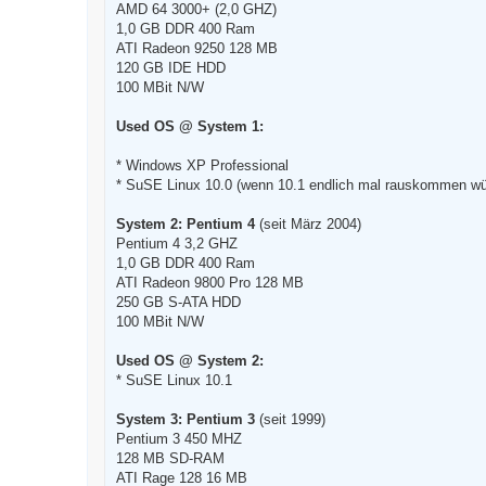
B
AMD 64 3000+ (2,0 GHZ)
e
1,0 GB DDR 400 Ram
i
t
ATI Radeon 9250 128 MB
r
120 GB IDE HDD
a
g
100 MBit N/W
Used OS @ System 1:
* Windows XP Professional
* SuSE Linux 10.0 (wenn 10.1 endlich mal rauskommen wür
System 2: Pentium 4
(seit März 2004)
Pentium 4 3,2 GHZ
1,0 GB DDR 400 Ram
ATI Radeon 9800 Pro 128 MB
250 GB S-ATA HDD
100 MBit N/W
Used OS @ System 2:
* SuSE Linux 10.1
System 3: Pentium 3
(seit 1999)
Pentium 3 450 MHZ
128 MB SD-RAM
ATI Rage 128 16 MB