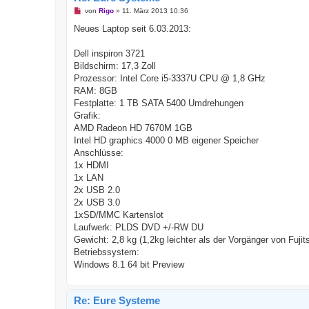
U
von
Rigo
»
11. März 2013 10:36
n
g
Neues Laptop seit 6.03.2013:
e
l
e
Dell inspiron 3721
s
Bildschirm: 17,3 Zoll
e
n
Prozessor: Intel Core i5-3337U CPU @ 1,8 GHz
e
RAM: 8GB
r
B
Festplatte: 1 TB SATA 5400 Umdrehungen
e
Grafik:
i
t
AMD Radeon HD 7670M 1GB
r
Intel HD graphics 4000 0 MB eigener Speicher
a
g
Anschlüsse:
1x HDMI
1x LAN
2x USB 2.0
2x USB 3.0
1xSD/MMC Kartenslot
Laufwerk: PLDS DVD +/-RW DU
Gewicht: 2,8 kg (1,2kg leichter als der Vorgänger von Fuji
Betriebssystem:
Windows 8.1 64 bit Preview
Re: Eure Systeme