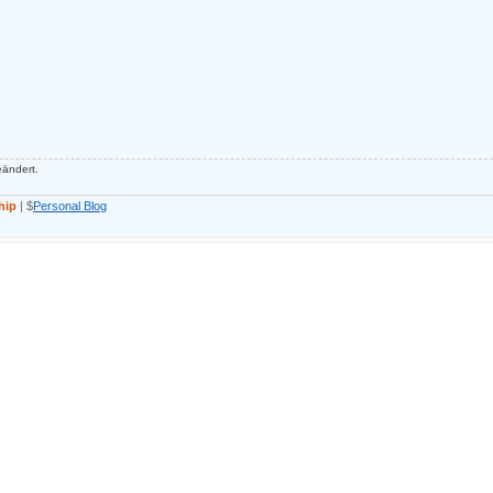
ändert.
hip
| $
Personal Blog