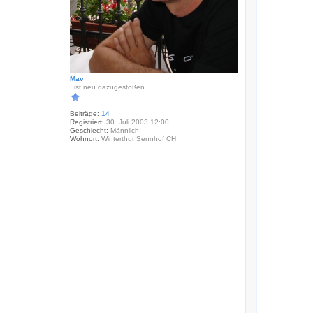
Mav
..ist neu dazugestoßen
Beiträge:
14
Registriert:
30. Juli 2003 12:00
Geschlecht:
Männlich
Wohnort:
Winterthur Sennhof CH