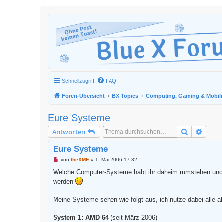
Schnellzugriff
FAQ
Foren-Übersicht
BX Topics
Computing, Gaming & Mobili
Eure Systeme
Suche
Erweit
Antworten
Eure Systeme
U
von
theXME
»
1. Mai 2006 17:32
n
g
Welche Computer-Systeme habt ihr daheim rumstehen und 
e
werden
l
e
s
Meine Systeme sehen wie folgt aus, ich nutze dabei alle al
e
n
e
System 1: AMD 64
(seit März 2006)
r