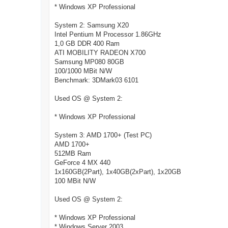
g
* Windows XP Professional
System 2: Samsung X20
Intel Pentium M Processor 1.86GHz
1,0 GB DDR 400 Ram
ATI MOBILITY RADEON X700
Samsung MP080 80GB
100/1000 MBit N/W
Benchmark: 3DMark03 6101
Used OS @ System 2:
* Windows XP Professional
System 3: AMD 1700+ (Test PC)
AMD 1700+
512MB Ram
GeForce 4 MX 440
1x160GB(2Part), 1x40GB(2xPart), 1x20GB
100 MBit N/W
Used OS @ System 2:
* Windows XP Professional
* Windows Server 2003