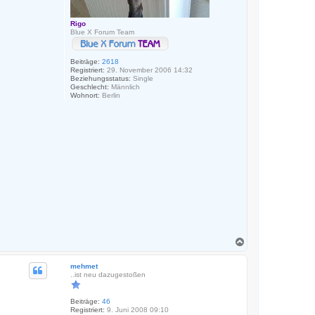
Rigo
Blue X Forum Team
Beiträge:
2618
Registriert:
29. November 2006 14:32
Beziehungsstatus:
Single
Geschlecht:
Männlich
Wohnort:
Berlin
N
a
c
mehmet
h
..ist neu dazugestoßen
o
b
e
Beiträge:
46
n
Registriert:
9. Juni 2008 09:10