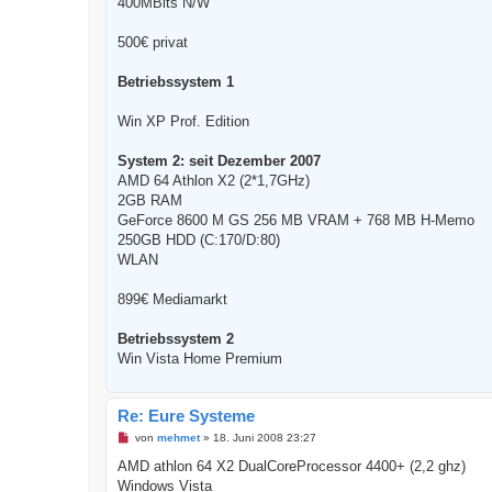
400MBits N/W
e
i
t
500€ privat
r
a
g
Betriebssystem 1
Win XP Prof. Edition
System 2: seit Dezember 2007
AMD 64 Athlon X2 (2*1,7GHz)
2GB RAM
GeForce 8600 M GS 256 MB VRAM + 768 MB H-Memo
250GB HDD (C:170/D:80)
WLAN
899€ Mediamarkt
Betriebssystem 2
Win Vista Home Premium
Re: Eure Systeme
U
von
mehmet
»
18. Juni 2008 23:27
n
g
AMD athlon 64 X2 DualCoreProcessor 4400+ (2,2 ghz)
e
Windows Vista
l