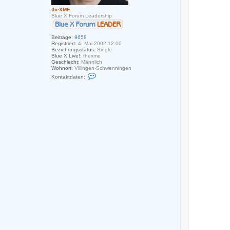
theXME
Blue X Forum Leadership
Beiträge:
9658
Registriert:
4. Mai 2002 12:00
Beziehungsstatus:
Single
Blue X Live!:
thexme
Geschlecht:
Männlich
Wohnort:
Villingen-Schwenningen
K
Kontaktdaten:
o
n
t
a
k
t
d
a
t
e
n
v
o
n
t
h
e
X
M
E