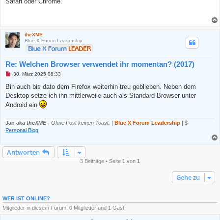
Safari oder Chrome.
e
l
e
s
e
theXME
n
Blue X Forum Leadership
e
r
B
e
Re: Welchen Browser verwendet ihr momentan? (2017)
i
t
U
30. März 2025 08:33
r
n
a
g
Bin auch bis dato dem Firefox weiterhin treu geblieben. Neben dem
g
e
Desktop setze ich ihn mittlerweile auch als Standard-Browser unter
l
e
Android ein
s
e
n
Jan aka
theXME
-
Ohne Post keinen Toast.
|
Blue X Forum Leadership
| $
e
Personal Blog
r
B
e
i
Antworten
t
3 Beiträge • Seite
1
von
1
r
a
g
Gehe zu
WER IST ONLINE?
Mitglieder in diesem Forum: 0 Mitglieder und 1 Gast