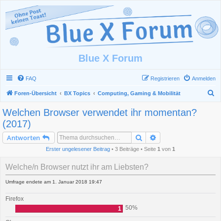
Blue X Forum
FAQ
Registrieren
Anmelden
S
Foren-Übersicht
BX Topics
Computing, Gaming & Mobilität
u
Welchen Browser verwendet ihr momentan?
c
(2017)
h
Suche
Erweiterte Suche
Antworten
e
Erster ungelesener Beitrag
• 3 Beiträge • Seite
1
von
1
Welche/n Browser nutzt ihr am Liebsten?
Umfrage endete am 1. Januar 2018 19:47
Firefox
50%
1