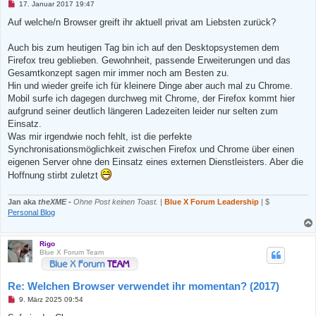
U
17. Januar 2017 19:47
n
g
Auf welche/n Browser greift ihr aktuell privat am Liebsten zurück?
e
l
e
Auch bis zum heutigen Tag bin ich auf den Desktopsystemen dem
s
Firefox treu geblieben. Gewohnheit, passende Erweiterungen und das
e
n
Gesamtkonzept sagen mir immer noch am Besten zu.
e
Hin und wieder greife ich für kleinere Dinge aber auch mal zu Chrome.
r
B
Mobil surfe ich dagegen durchweg mit Chrome, der Firefox kommt hier
e
aufgrund seiner deutlich längeren Ladezeiten leider nur selten zum
i
t
Einsatz.
r
Was mir irgendwie noch fehlt, ist die perfekte
a
g
Synchronisationsmöglichkeit zwischen Firefox und Chrome über einen
eigenen Server ohne den Einsatz eines externen Dienstleisters. Aber die
Hoffnung stirbt zuletzt
Jan aka
theXME
-
Ohne Post keinen Toast.
|
Blue X Forum Leadership
| $
Personal Blog
Rigo
Blue X Forum Team
Re: Welchen Browser verwendet ihr momentan? (2017)
U
9. März 2025 09:54
n
g