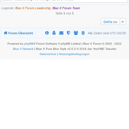
Legende:
Blue X Forum Leadership
,
Blue X Forum Team
Seite
1
von
1
Gehe zu
Foren-Übersicht
Alle Zeiten sind
UTC+02:00
Powered by
phpBB
® Forum Software © phpBB Limited | Blue X Forum © 2002 - 2022
Blue X Network
| Blue X Pure Blue Style v2.0.3 © 2018 Jan 'theXME' Stauder
Datenschutz
|
Nutzungsbedingungen