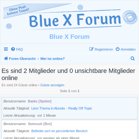
Blue X Forum
FAQ
Registrieren
Anmelden
S
Foren-Übersicht
Wer ist online?
u
Es sind 2 Mitglieder und 0 unsichtbare Mitglieder
c
online
h
Es sind 24 Gäste online •
Gäste anzeigen
e
Seite
1
von
1
Benutzername
Baidu [Spider]
Aktuelle Tätigkeit
Liest Thema in Abseits - Really Off Topic
Letzte Aktualisierung
vor 1 Minute
Benutzername
Semrush [Bot]
Aktuelle Tätigkeit
Befindet sich im persönlichen Bereich
Letzte Aktualisierung
vor weniger als einer Minute