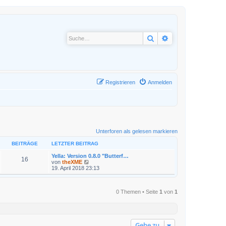
Suche
Erweiterte Suche
Registrieren
Anmelden
Unterforen als gelesen markieren
BEITRÄGE
LETZTER BEITRAG
Yella: Version 0.8.0 "Butterf…
16
N
von
theXME
e
19. April 2018 23:13
u
e
s
t
0 Themen • Seite
1
von
1
e
r
B
e
i
Gehe zu