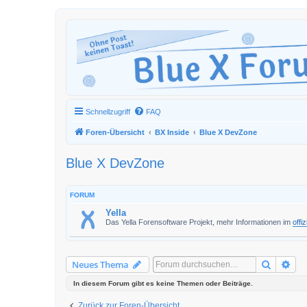
Schnellzugriff
FAQ
Foren-Übersicht
BX Inside
Blue X DevZone
Blue X DevZone
FORUM
Yella
Das Yella Forensoftware Projekt, mehr Informationen im
offi
Suche
Erw
Neues Thema
In diesem Forum gibt es keine Themen oder Beiträge.
Zurück zur Foren-Übersicht