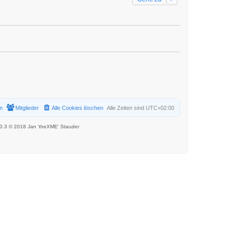
t
r
a
g
m
Mitglieder
Alle Cookies löschen
Alle Zeiten sind
UTC+02:00
.0.3 © 2018 Jan 'theXME' Stauder