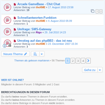
Arcade GameBase - Chit Chat
Letzter Beitrag von
theXME
«
17. August 2010 23:58
Antworten:
19
1
2
Schnellantworten-Funktion
Letzter Beitrag von
theXME
«
4. August 2010 05:09
Antworten:
1
Umfrage: SMS-Gateway
Letzter Beitrag von
Rigo
«
29. Juli 2010 14:23
Antworten:
1
Umstieg auf das phpBB3 - das ist neu
Letzter Beitrag von
theXME
«
23. Dezember 2007 15:34
Antworten:
3
Neues Thema
1
2
3
4
Nächste
Themen als gelesen markieren
• 56 Themen
Gehe zu
WER IST ONLINE?
Mitglieder in diesem Forum: 0 Mitglieder und 1 Gast
BERECHTIGUNGEN IN DIESEM FORUM
Du darfst
keine
neuen Themen in diesem Forum erstellen.
Du darfst
keine
Antworten zu Themen in diesem Forum erstellen.
Du darfst deine Beiträge in diesem Forum
nicht
ändern.