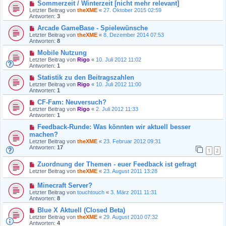
Sommerzeit / Winterzeit [nicht mehr relevant]
Letzter Beitrag von
theXME
«
27. Oktober 2015 02:59
Antworten:
3
Arcade GameBase - Spielewünsche
Letzter Beitrag von
theXME
«
8. Dezember 2014 07:53
Antworten:
8
Mobile Nutzung
Letzter Beitrag von
Rigo
«
10. Juli 2012 11:02
Antworten:
1
Statistik zu den Beitragszahlen
Letzter Beitrag von
Rigo
«
10. Juli 2012 11:00
Antworten:
1
CF-Fam: Neuversuch?
Letzter Beitrag von
Rigo
«
2. Juli 2012 11:33
Antworten:
1
Feedback-Runde: Was könnten wir aktuell besser
machen?
Letzter Beitrag von
theXME
«
23. Februar 2012 09:31
Antworten:
17
1
2
Zuordnung der Themen - euer Feedback ist gefragt
Letzter Beitrag von
theXME
«
23. August 2011 13:28
Minecraft Server?
Letzter Beitrag von
touchtouch
«
3. März 2011 11:31
Antworten:
8
Blue X Aktuell (Closed Beta)
Letzter Beitrag von
theXME
«
29. August 2010 07:32
Antworten:
4