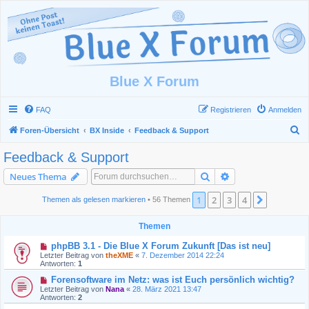
Blue X Forum
FAQ
Registrieren
Anmelden
S
Foren-Übersicht
BX Inside
Feedback & Support
u
Feedback & Support
c
Suche
Erweiterte Suche
Neues Thema
h
e
1
2
3
4
Nächste
Themen als gelesen markieren
• 56 Themen
Themen
phpBB 3.1 - Die Blue X Forum Zukunft [Das ist neu]
Letzter Beitrag von
theXME
«
7. Dezember 2014 22:24
Antworten:
1
Forensoftware im Netz: was ist Euch persönlich wichtig?
Letzter Beitrag von
Nana
«
28. März 2021 13:47
Antworten:
2