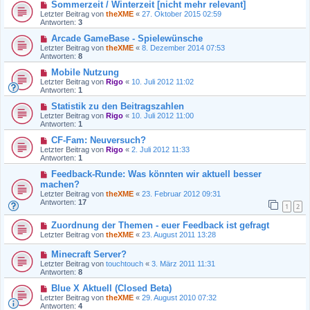
Sommerzeit / Winterzeit [nicht mehr relevant]
Letzter Beitrag von
theXME
«
27. Oktober 2015 02:59
Antworten:
3
Arcade GameBase - Spielewünsche
Letzter Beitrag von
theXME
«
8. Dezember 2014 07:53
Antworten:
8
Mobile Nutzung
Letzter Beitrag von
Rigo
«
10. Juli 2012 11:02
Antworten:
1
Statistik zu den Beitragszahlen
Letzter Beitrag von
Rigo
«
10. Juli 2012 11:00
Antworten:
1
CF-Fam: Neuversuch?
Letzter Beitrag von
Rigo
«
2. Juli 2012 11:33
Antworten:
1
Feedback-Runde: Was könnten wir aktuell besser
machen?
Letzter Beitrag von
theXME
«
23. Februar 2012 09:31
Antworten:
17
1
2
Zuordnung der Themen - euer Feedback ist gefragt
Letzter Beitrag von
theXME
«
23. August 2011 13:28
Minecraft Server?
Letzter Beitrag von
touchtouch
«
3. März 2011 11:31
Antworten:
8
Blue X Aktuell (Closed Beta)
Letzter Beitrag von
theXME
«
29. August 2010 07:32
Antworten:
4