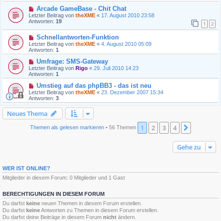
Arcade GameBase - Chit Chat
Letzter Beitrag von
theXME
«
17. August 2010 23:58
Antworten:
19
1
2
Schnellantworten-Funktion
Letzter Beitrag von
theXME
«
4. August 2010 05:09
Antworten:
1
Umfrage: SMS-Gateway
Letzter Beitrag von
Rigo
«
29. Juli 2010 14:23
Antworten:
1
Umstieg auf das phpBB3 - das ist neu
Letzter Beitrag von
theXME
«
23. Dezember 2007 15:34
Antworten:
3
Neues Thema
1
2
3
4
Nächste
Themen als gelesen markieren
• 56 Themen
Gehe zu
WER IST ONLINE?
Mitglieder in diesem Forum: 0 Mitglieder und 1 Gast
BERECHTIGUNGEN IN DIESEM FORUM
Du darfst
keine
neuen Themen in diesem Forum erstellen.
Du darfst
keine
Antworten zu Themen in diesem Forum erstellen.
Du darfst deine Beiträge in diesem Forum
nicht
ändern.