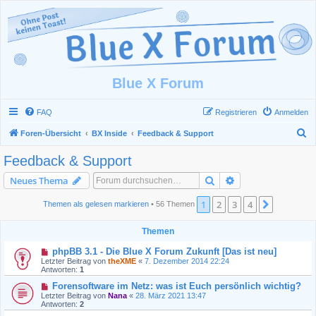
Blue X Forum
FAQ
Registrieren
Anmelden
S
Foren-Übersicht
BX Inside
Feedback & Support
u
Feedback & Support
c
Suche
Erweiterte Suche
Neues Thema
h
e
1
2
3
4
Nächste
Themen als gelesen markieren
• 56 Themen
Themen
phpBB 3.1 - Die Blue X Forum Zukunft [Das ist neu]
Letzter Beitrag von
theXME
«
7. Dezember 2014 22:24
Antworten:
1
Forensoftware im Netz: was ist Euch persönlich wichtig?
Letzter Beitrag von
Nana
«
28. März 2021 13:47
Antworten:
2