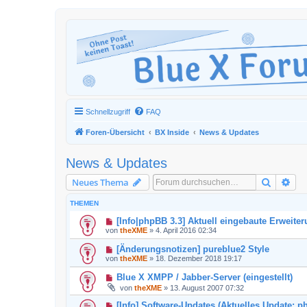
Schnellzugriff
FAQ
Foren-Übersicht
BX Inside
News & Updates
News & Updates
Suche
Erw
Neues Thema
THEMEN
[Info|phpBB 3.3] Aktuell eingebaute Erweite
von
theXME
»
4. April 2016 02:34
[Änderungsnotizen] pureblue2 Style
von
theXME
»
18. Dezember 2018 19:17
Blue X XMPP / Jabber-Server (eingestellt)
von
theXME
»
13. August 2007 07:32
[Info] Software-Updates (Aktuelles Update: p