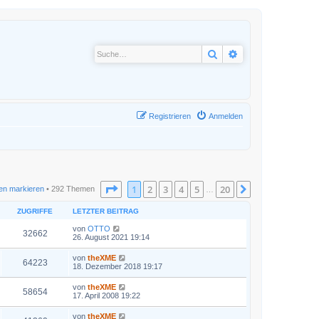
Suche
Erweiterte Suche
Registrieren
Anmelden
Seite
1
von
20
1
2
3
4
5
20
Nächste
en markieren
• 292 Themen
…
ZUGRIFFE
LETZTER BEITRAG
von
OTTO
32662
26. August 2021 19:14
von
theXME
64223
18. Dezember 2018 19:17
von
theXME
58654
17. April 2008 19:22
von
theXME