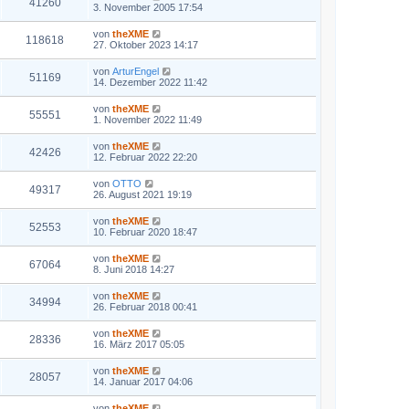
41260
3. November 2005 17:54
von
theXME
118618
27. Oktober 2023 14:17
von
ArturEngel
51169
14. Dezember 2022 11:42
von
theXME
55551
1. November 2022 11:49
von
theXME
42426
12. Februar 2022 22:20
von
OTTO
49317
26. August 2021 19:19
von
theXME
52553
10. Februar 2020 18:47
von
theXME
67064
8. Juni 2018 14:27
von
theXME
34994
26. Februar 2018 00:41
von
theXME
28336
16. März 2017 05:05
von
theXME
28057
14. Januar 2017 04:06
von
theXME