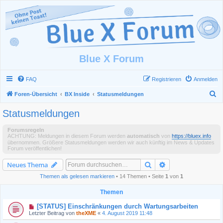
Blue X Forum
FAQ
Registrieren
Anmelden
S
Foren-Übersicht
BX Inside
Statusmeldungen
u
Statusmeldungen
c
h
Forumsregeln
ACHTUNG: Meldungen in diesem Forum werden
automatisch
von
https://bluex.info
e
übernommen. Größere Statusmeldungen werden wir auch künftig im News & Updates
Forum veröffentlichen!
Suche
Erweiterte Suche
Neues Thema
Themen als gelesen markieren
• 14 Themen • Seite
1
von
1
Themen
[STATUS] Einschränkungen durch Wartungsarbeiten
Letzter Beitrag von
theXME
«
4. August 2019 11:48