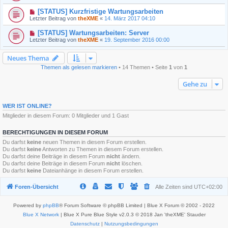
[STATUS] Kurzfristige Wartungsarbeiten
Letzter Beitrag von
theXME
«
14. März 2017 04:10
[STATUS] Wartungsarbeiten: Server
Letzter Beitrag von
theXME
«
19. September 2016 00:00
Neues Thema
Themen als gelesen markieren
• 14 Themen • Seite
1
von
1
Gehe zu
WER IST ONLINE?
Mitglieder in diesem Forum: 0 Mitglieder und 1 Gast
BERECHTIGUNGEN IN DIESEM FORUM
Du darfst
keine
neuen Themen in diesem Forum erstellen.
Du darfst
keine
Antworten zu Themen in diesem Forum erstellen.
Du darfst deine Beiträge in diesem Forum
nicht
ändern.
Du darfst deine Beiträge in diesem Forum
nicht
löschen.
Du darfst
keine
Dateianhänge in diesem Forum erstellen.
Foren-Übersicht
Alle Zeiten sind
UTC+02:00
Powered by
phpBB
® Forum Software © phpBB Limited | Blue X Forum © 2002 - 2022
Blue X Network
| Blue X Pure Blue Style v2.0.3 © 2018 Jan 'theXME' Stauder
Datenschutz
|
Nutzungsbedingungen