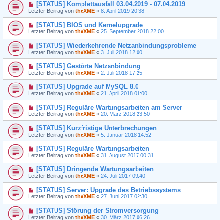
[STATUS] Komplettausfall 03.04.2019 - 07.04.2019
Letzter Beitrag von
theXME
«
8. April 2019 20:38
[STATUS] BIOS und Kernelupgrade
Letzter Beitrag von
theXME
«
25. September 2018 22:00
[STATUS] Wiederkehrende Netzanbindungsprobleme
Letzter Beitrag von
theXME
«
3. Juli 2018 12:00
[STATUS] Gestörte Netzanbindung
Letzter Beitrag von
theXME
«
2. Juli 2018 17:25
[STATUS] Upgrade auf MySQL 8.0
Letzter Beitrag von
theXME
«
21. April 2018 01:00
[STATUS] Reguläre Wartungsarbeiten am Server
Letzter Beitrag von
theXME
«
20. März 2018 23:50
[STATUS] Kurzfristige Unterbrechungen
Letzter Beitrag von
theXME
«
5. Januar 2018 14:52
[STATUS] Reguläre Wartungsarbeiten
Letzter Beitrag von
theXME
«
31. August 2017 00:31
[STATUS] Dringende Wartungsarbeiten
Letzter Beitrag von
theXME
«
24. Juli 2017 09:40
[STATUS] Server: Upgrade des Betriebssystems
Letzter Beitrag von
theXME
«
27. Juni 2017 02:30
[STATUS] Störung der Stromversorgung
Letzter Beitrag von
theXME
«
30. März 2017 06:26