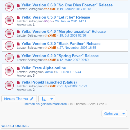
Yella: Version 0.6.0 "No One Dies Forever" Release
Letzter Beitrag von
theXME
«
19. Januar 2017 01:18
Yella: Version 0.5.0 "Let it be" Release
Letzter Beitrag von
Rigo
«
26. Januar 2011 14:11
Antworten:
1
Yella: Version 0.4.0 "Morpho anaxibia" Release
Letzter Beitrag von
theXME
«
19. Juli 2009 02:36
Yella: Version 0.3.0 "Black Panther" Release
Letzter Beitrag von
theXME
«
27. November 2007 16:55
Yella: Version 0.2.0 "Spring Fever" Release
Letzter Beitrag von
theXME
«
12. März 2007 00:50
Yella: Erste Alpha online
Letzter Beitrag von
Yumio
«
6. Juli 2006 15:44
Antworten:
3
Yella Projekt launched (Status)
Letzter Beitrag von
theXME
«
21. April 2006 17:23
Antworten:
2
Neues Thema
Themen als gelesen markieren
• 10 Themen • Seite
1
von
1
Gehe zu
WER IST ONLINE?