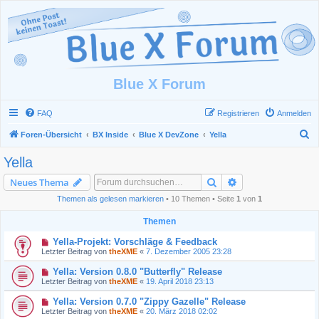
Blue X Forum
FAQ
Registrieren
Anmelden
S
Foren-Übersicht
BX Inside
Blue X DevZone
Yella
u
Yella
c
Suche
Erweiterte Suche
Neues Thema
h
Themen als gelesen markieren
• 10 Themen • Seite
1
von
1
e
Themen
Yella-Projekt: Vorschläge & Feedback
Letzter Beitrag von
theXME
«
7. Dezember 2005 23:28
Yella: Version 0.8.0 "Butterfly" Release
Letzter Beitrag von
theXME
«
19. April 2018 23:13
Yella: Version 0.7.0 "Zippy Gazelle" Release
Letzter Beitrag von
theXME
«
20. März 2018 02:02