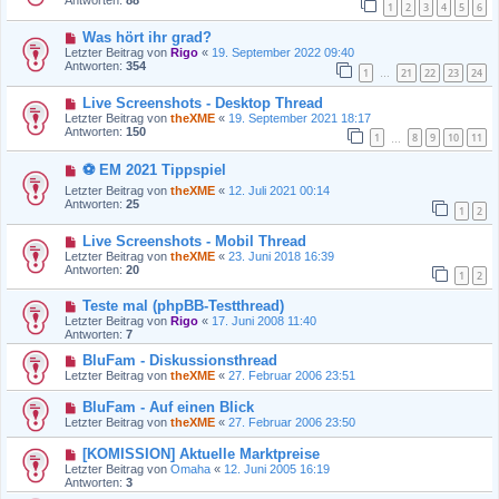
Antworten:
88
1
2
3
4
5
6
Was hört ihr grad?
Letzter Beitrag von
Rigo
«
19. September 2022 09:40
Antworten:
354
1
21
22
23
24
…
Live Screenshots - Desktop Thread
Letzter Beitrag von
theXME
«
19. September 2021 18:17
Antworten:
150
1
8
9
10
11
…
⚽ EM 2021 Tippspiel
Letzter Beitrag von
theXME
«
12. Juli 2021 00:14
Antworten:
25
1
2
Live Screenshots - Mobil Thread
Letzter Beitrag von
theXME
«
23. Juni 2018 16:39
Antworten:
20
1
2
Teste mal (phpBB-Testthread)
Letzter Beitrag von
Rigo
«
17. Juni 2008 11:40
Antworten:
7
BluFam - Diskussionsthread
Letzter Beitrag von
theXME
«
27. Februar 2006 23:51
BluFam - Auf einen Blick
Letzter Beitrag von
theXME
«
27. Februar 2006 23:50
[KOMISSION] Aktuelle Marktpreise
Letzter Beitrag von
Omaha
«
12. Juni 2005 16:19
Antworten:
3