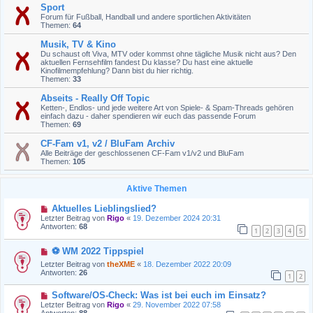
Sport
Forum für Fußball, Handball und andere sportlichen Aktivitäten
Themen:
64
Musik, TV & Kino
Du schaust oft Viva, MTV oder kommst ohne tägliche Musik nicht aus? Den
aktuellen Fernsehfilm fandest Du klasse? Du hast eine aktuelle
Kinofilmempfehlung? Dann bist du hier richtig.
Themen:
33
Abseits - Really Off Topic
Ketten-, Endlos- und jede weitere Art von Spiele- & Spam-Threads gehören
einfach dazu - daher spendieren wir euch das passende Forum
Themen:
69
CF-Fam v1, v2 / BluFam Archiv
Alle Beiträge der geschlossenen CF-Fam v1/v2 und BluFam
Themen:
105
Aktive Themen
Aktuelles Lieblingslied?
Letzter Beitrag von
Rigo
«
19. Dezember 2024 20:31
Antworten:
68
1
2
3
4
5
⚽ WM 2022 Tippspiel
Letzter Beitrag von
theXME
«
18. Dezember 2022 20:09
Antworten:
26
1
2
Software/OS-Check: Was ist bei euch im Einsatz?
Letzter Beitrag von
Rigo
«
29. November 2022 07:58