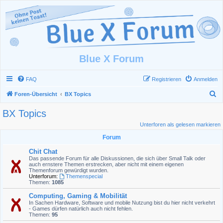
Blue X Forum
FAQ
Registrieren
Anmelden
S
Foren-Übersicht
BX Topics
u
BX Topics
c
Unterforen als gelesen markieren
h
Forum
e
Chit Chat
Das passende Forum für alle Diskussionen, die sich über Small Talk oder
auch ernstere Themen erstrecken, aber nicht mit einem eigenen
Themenforum gewürdigt wurden.
Unterforum:
Themenspecial
Themen:
1085
Computing, Gaming & Mobilität
In Sachen Hardware, Software und mobile Nutzung bist du hier nicht verkehrt
- Games dürfen natürlich auch nicht fehlen.
Themen:
95