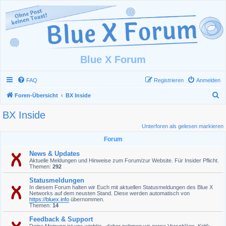
Blue X Forum
FAQ
Registrieren
Anmelden
S
Foren-Übersicht
BX Inside
u
BX Inside
c
Unterforen als gelesen markieren
h
Forum
e
News & Updates
Aktuelle Meldungen und Hinweise zum Forum/zur Website. Für Insider Pflicht.
Themen:
292
Statusmeldungen
In diesem Forum halten wir Euch mit aktuellen Statusmeldungen des Blue X
Networks auf dem neusten Stand. Diese werden automatisch von
https://bluex.info
übernommen.
Themen:
14
Feedback & Support