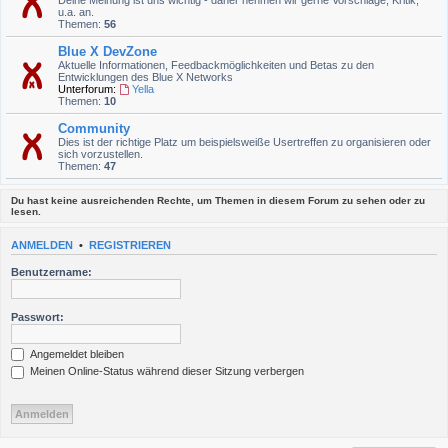
Deine Meinung ist uns wichtig - daher nehmen wir gerne Vorschläge, Kritik,
u.a. an.
Themen:
56
Blue X DevZone
Aktuelle Informationen, Feedbackmöglichkeiten und Betas zu den
Entwicklungen des Blue X Networks
Unterforum:
Yella
Themen:
10
Community
Dies ist der richtige Platz um beispielsweiße Usertreffen zu organisieren oder
sich vorzustellen.
Themen:
47
Du hast keine ausreichenden Rechte, um Themen in diesem Forum zu sehen oder zu
lesen.
ANMELDEN
•
REGISTRIEREN
Benutzername:
Passwort:
Angemeldet bleiben
Meinen Online-Status während dieser Sitzung verbergen