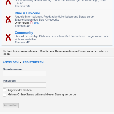
Deine Meinung ist uns wichtig - daher nehmen wir gerne Vorschläge, Kritik,
u.a. an.
Themen:
56
Blue X DevZone
Aktuelle Informationen, Feedbackmöglichkeiten und Betas zu den
Entwicklungen des Blue X Networks
Unterforum:
Yella
Themen:
10
Community
Dies ist der richtige Platz um beispielsweiße Usertreffen zu organisieren oder
sich vorzustellen.
Themen:
47
Du hast keine ausreichenden Rechte, um Themen in diesem Forum zu sehen oder zu
lesen.
ANMELDEN
•
REGISTRIEREN
Benutzername:
Passwort:
Angemeldet bleiben
Meinen Online-Status während dieser Sitzung verbergen