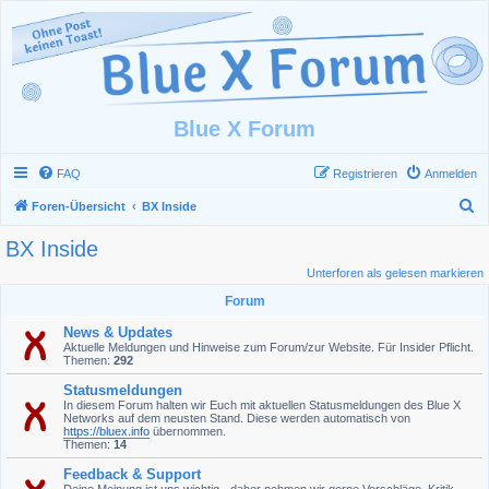
Blue X Forum
FAQ
Registrieren
Anmelden
S
Foren-Übersicht
BX Inside
u
BX Inside
c
Unterforen als gelesen markieren
h
Forum
e
News & Updates
Aktuelle Meldungen und Hinweise zum Forum/zur Website. Für Insider Pflicht.
Themen:
292
Statusmeldungen
In diesem Forum halten wir Euch mit aktuellen Statusmeldungen des Blue X
Networks auf dem neusten Stand. Diese werden automatisch von
https://bluex.info
übernommen.
Themen:
14
Feedback & Support