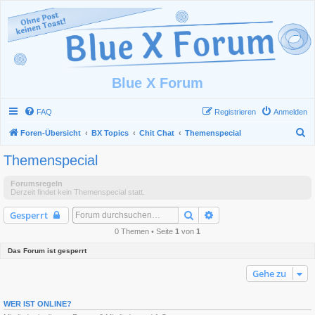
Blue X Forum
FAQ
Registrieren
Anmelden
S
Foren-Übersicht
BX Topics
Chit Chat
Themenspecial
u
Themenspecial
c
h
Forumsregeln
Derzeit findet kein Themenspecial statt.
e
Suche
Erweiterte Suche
Gesperrt
0 Themen • Seite
1
von
1
Das Forum ist gesperrt
Gehe zu
WER IST ONLINE?