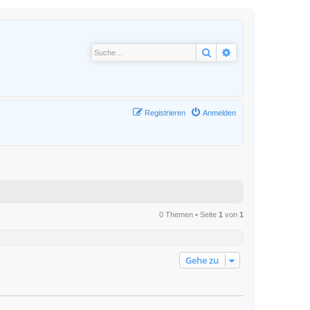
Suche
Erweiterte Suche
Registrieren
Anmelden
0 Themen • Seite
1
von
1
Gehe zu