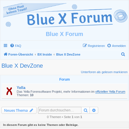
Blue X Forum
FAQ
Registrieren
Anmelden
S
Foren-Übersicht
BX Inside
Blue X DevZone
u
Blue X DevZone
c
Unterforen als gelesen markieren
h
Forum
e
Yella
Das Yella Forensoftware Projekt, mehr Informationen im
offiziellen Yella Forum
Themen:
10
Suche
Erweiterte Suche
Neues Thema
0 Themen • Seite
1
von
1
In diesem Forum gibt es keine Themen oder Beiträge.