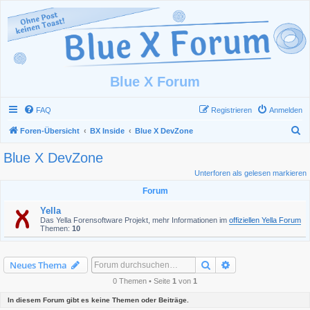
Blue X Forum
FAQ
Registrieren
Anmelden
S
Foren-Übersicht
BX Inside
Blue X DevZone
u
Blue X DevZone
c
Unterforen als gelesen markieren
h
Forum
e
Yella
Das Yella Forensoftware Projekt, mehr Informationen im
offiziellen Yella Forum
Themen:
10
Suche
Erweiterte Suche
Neues Thema
0 Themen • Seite
1
von
1
In diesem Forum gibt es keine Themen oder Beiträge.