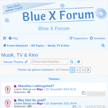
Blue X Forum
FAQ
Registrieren
Anmelden
S
Foren-Übersicht
BX Topics
Musik, TV & Kino
u
Musik, TV & Kino
c
Suche
Erweiterte Suche
Neues Thema
h
e
1
2
3
Nächste
Themen als gelesen markieren
• 33 Themen
Themen
Aktuelles Lieblingslied?
Letzter Beitrag von
Rigo
«
19. Dezember 2024 20:31
Antworten:
68
1
2
3
4
5
Was hört ihr grad?
Letzter Beitrag von
Rigo
«
19. September 2022 09:40
Antworten:
354
1
21
22
23
24
…