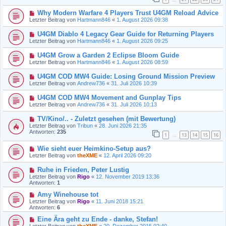
Why Modern Warfare 4 Players Trust U4GM Reload Advice
Letzter Beitrag von
Hartmann846
«
1. August 2026 09:38
U4GM Diablo 4 Legacy Gear Guide for Returning Players
Letzter Beitrag von
Hartmann846
«
1. August 2026 09:25
U4GM Grow a Garden 2 Eclipse Bloom Guide
Letzter Beitrag von
Hartmann846
«
1. August 2026 08:59
U4GM COD MW4 Guide: Losing Ground Mission Preview
Letzter Beitrag von
Andrew736
«
31. Juli 2026 10:39
U4GM COD MW4 Movement and Gunplay Tips
Letzter Beitrag von
Andrew736
«
31. Juli 2026 10:13
TV/Kino/.. - Zuletzt gesehen (mit Bewertung)
Letzter Beitrag von
Tribun
«
28. Juni 2026 21:35
Antworten:
235
1
13
14
15
16
…
Wie sieht euer Heimkino-Setup aus?
Letzter Beitrag von
theXME
«
12. April 2026 09:20
Ruhe in Frieden, Peter Lustig
Letzter Beitrag von
Rigo
«
12. November 2019 13:36
Antworten:
1
Amy Winehouse tot
Letzter Beitrag von
Rigo
«
11. Juni 2018 15:21
Antworten:
6
Eine Ära geht zu Ende - danke, Stefan!
Letzter Beitrag von
theXME
«
20. Dezember 2015 02:40