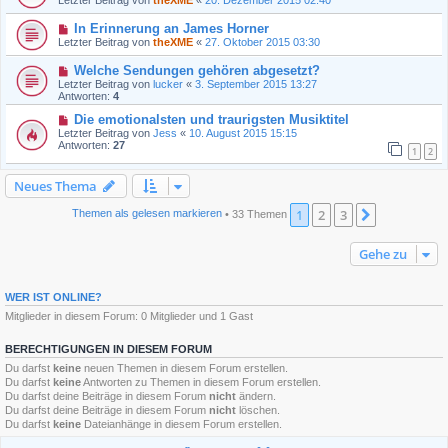
In Erinnerung an James Horner
Letzter Beitrag von
theXME
«
27. Oktober 2015 03:30
Welche Sendungen gehören abgesetzt?
Letzter Beitrag von
lucker
«
3. September 2015 13:27
Antworten:
4
Die emotionalsten und traurigsten Musiktitel
Letzter Beitrag von
Jess
«
10. August 2015 15:15
Antworten:
27
1
2
Neues Thema
1
2
3
Nächste
Themen als gelesen markieren
• 33 Themen
Gehe zu
WER IST ONLINE?
Mitglieder in diesem Forum: 0 Mitglieder und 1 Gast
BERECHTIGUNGEN IN DIESEM FORUM
Du darfst
keine
neuen Themen in diesem Forum erstellen.
Du darfst
keine
Antworten zu Themen in diesem Forum erstellen.
Du darfst deine Beiträge in diesem Forum
nicht
ändern.
Du darfst deine Beiträge in diesem Forum
nicht
löschen.
Du darfst
keine
Dateianhänge in diesem Forum erstellen.