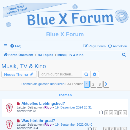
Blue X Forum
FAQ
Registrieren
Anmelden
S
Foren-Übersicht
BX Topics
Musik, TV & Kino
u
Musik, TV & Kino
c
Suche
Erweiterte Suche
Neues Thema
h
e
1
2
3
Nächste
Themen als gelesen markieren
• 33 Themen
Themen
Aktuelles Lieblingslied?
Letzter Beitrag von
Rigo
«
19. Dezember 2024 20:31
Antworten:
68
1
2
3
4
5
Was hört ihr grad?
Letzter Beitrag von
Rigo
«
19. September 2022 09:40
Antworten:
354
1
21
22
23
24
…