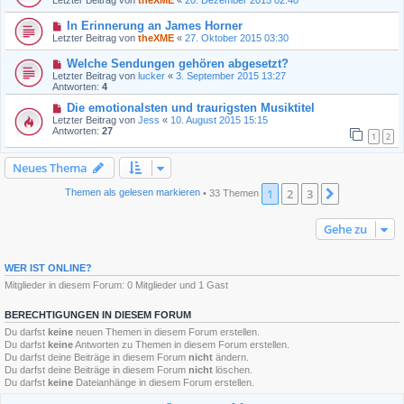
In Erinnerung an James Horner
Letzter Beitrag von
theXME
«
27. Oktober 2015 03:30
Welche Sendungen gehören abgesetzt?
Letzter Beitrag von
lucker
«
3. September 2015 13:27
Antworten:
4
Die emotionalsten und traurigsten Musiktitel
Letzter Beitrag von
Jess
«
10. August 2015 15:15
Antworten:
27
1
2
Neues Thema
1
2
3
Nächste
Themen als gelesen markieren
• 33 Themen
Gehe zu
WER IST ONLINE?
Mitglieder in diesem Forum: 0 Mitglieder und 1 Gast
BERECHTIGUNGEN IN DIESEM FORUM
Du darfst
keine
neuen Themen in diesem Forum erstellen.
Du darfst
keine
Antworten zu Themen in diesem Forum erstellen.
Du darfst deine Beiträge in diesem Forum
nicht
ändern.
Du darfst deine Beiträge in diesem Forum
nicht
löschen.
Du darfst
keine
Dateianhänge in diesem Forum erstellen.