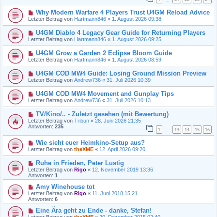
Why Modern Warfare 4 Players Trust U4GM Reload Advice
Letzter Beitrag von
Hartmann846
«
1. August 2026 09:38
U4GM Diablo 4 Legacy Gear Guide for Returning Players
Letzter Beitrag von
Hartmann846
«
1. August 2026 09:25
U4GM Grow a Garden 2 Eclipse Bloom Guide
Letzter Beitrag von
Hartmann846
«
1. August 2026 08:59
U4GM COD MW4 Guide: Losing Ground Mission Preview
Letzter Beitrag von
Andrew736
«
31. Juli 2026 10:39
U4GM COD MW4 Movement and Gunplay Tips
Letzter Beitrag von
Andrew736
«
31. Juli 2026 10:13
TV/Kino/.. - Zuletzt gesehen (mit Bewertung)
Letzter Beitrag von
Tribun
«
28. Juni 2026 21:35
Antworten:
235
1
13
14
15
16
…
Wie sieht euer Heimkino-Setup aus?
Letzter Beitrag von
theXME
«
12. April 2026 09:20
Ruhe in Frieden, Peter Lustig
Letzter Beitrag von
Rigo
«
12. November 2019 13:36
Antworten:
1
Amy Winehouse tot
Letzter Beitrag von
Rigo
«
11. Juni 2018 15:21
Antworten:
6
Eine Ära geht zu Ende - danke, Stefan!
Letzter Beitrag von
theXME
«
20. Dezember 2015 02:40