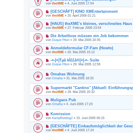
von
theXME
»
4. Juni 2005 17:54
[GESCHÄFT] KINO XMEntertainment
von
theXME
»
20. April 2006 01:21
[HAUS] theXME's kleines, verschneites Haus
von
theXME
»
27. Februar 2006 23:54
Die Arbeitlose müssen ein Job bekommen
von
Duque Piton
»
29. Mai 2005 20:35
Anmeldeformular CF-Fam (Howto)
von
theXME
»
20. Mai 2005 15:12
-¤-[¤]Tµå kÏ££å®[¤]-¤- Suite
von
Duque Piton
»
29. Mai 2005 12:59
Omahas Wohnung
von
Omaha
»
31. Mai 2005 18:33
Supermarkt "Cantino" [Aktuell: Einführungsp
von
theXME
»
29. Mai 2005 20:32
Muligans Pub
von
Omaha
»
4. Juni 2005 17:23
Komission
von
Kampfhotdog2
»
15. Juni 2005 00:15
[GESCHÄFTE] Einkaufsmöglichkeit der Gesc
von
theXME
»
4. Juni 2005 17:24