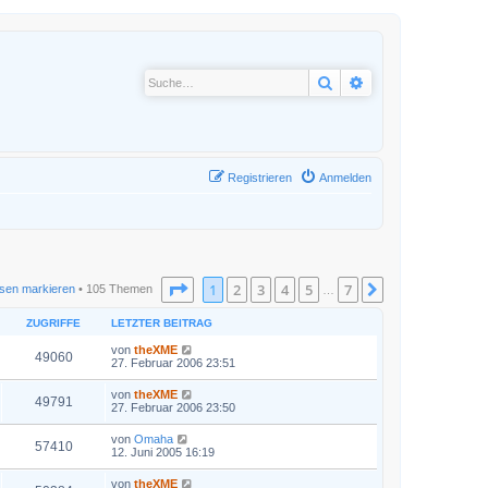
Suche
Erweiterte Suche
Registrieren
Anmelden
Seite
1
von
7
1
2
3
4
5
7
Nächste
sen markieren
• 105 Themen
…
ZUGRIFFE
LETZTER BEITRAG
von
theXME
49060
27. Februar 2006 23:51
von
theXME
49791
27. Februar 2006 23:50
von
Omaha
57410
12. Juni 2005 16:19
von
theXME