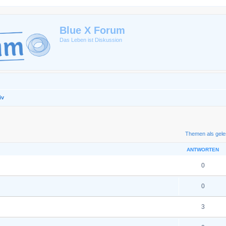
Blue X Forum
Das Leben ist Diskussion
iv
te Suche
Themen als gele
ANTWORTEN
0
0
3