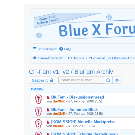
Schnellzugriff
FAQ
Foren-Übersicht
BX Topics
CF-Fam v1, v2 / BluFam Arch
CF-Fam v1, v2 / BluFam Archiv
Suche
Erweiter
Gesperrt
THEMEN
BluFam - Diskussionsthread
von
theXME
»
27. Februar 2006 23:51
BluFam - Auf einen Blick
von
theXME
»
27. Februar 2006 23:50
[KOMISSION] Aktuelle Marktpreise
von
theXME
»
4. Juni 2005 17:24
[KOMISSION] Erfolgte Bestellungen