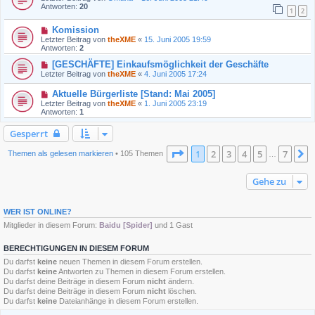
Antworten:
20
1
2
Komission
Letzter Beitrag von
theXME
«
15. Juni 2005 19:59
Antworten:
2
[GESCHÄFTE] Einkaufsmöglichkeit der Geschäfte
Letzter Beitrag von
theXME
«
4. Juni 2005 17:24
Aktuelle Bürgerliste [Stand: Mai 2005]
Letzter Beitrag von
theXME
«
1. Juni 2005 23:19
Antworten:
1
Gesperrt
Seite
1
von
7
1
2
3
4
5
7
N
Themen als gelesen markieren
• 105 Themen
…
Gehe zu
WER IST ONLINE?
Mitglieder in diesem Forum:
Baidu [Spider]
und 1 Gast
BERECHTIGUNGEN IN DIESEM FORUM
Du darfst
keine
neuen Themen in diesem Forum erstellen.
Du darfst
keine
Antworten zu Themen in diesem Forum erstellen.
Du darfst deine Beiträge in diesem Forum
nicht
ändern.
Du darfst deine Beiträge in diesem Forum
nicht
löschen.
Du darfst
keine
Dateianhänge in diesem Forum erstellen.