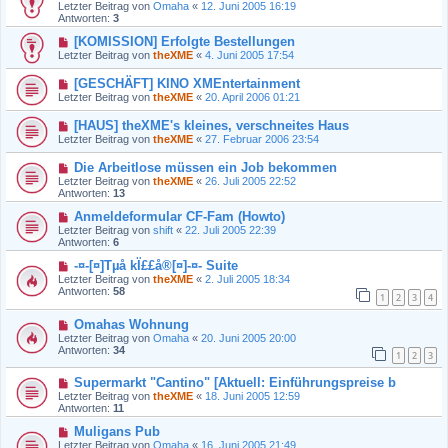
Letzter Beitrag von
Omaha
«
12. Juni 2005 16:19
Antworten:
3
[KOMISSION] Erfolgte Bestellungen
Letzter Beitrag von
theXME
«
4. Juni 2005 17:54
[GESCHÄFT] KINO XMEntertainment
Letzter Beitrag von
theXME
«
20. April 2006 01:21
[HAUS] theXME's kleines, verschneites Haus
Letzter Beitrag von
theXME
«
27. Februar 2006 23:54
Die Arbeitlose müssen ein Job bekommen
Letzter Beitrag von
theXME
«
26. Juli 2005 22:52
Antworten:
13
Anmeldeformular CF-Fam (Howto)
Letzter Beitrag von
shift
«
22. Juli 2005 22:39
Antworten:
6
-¤-[¤]Tµå kÏ££å®[¤]-¤- Suite
Letzter Beitrag von
theXME
«
2. Juli 2005 18:34
Antworten:
58
1
2
3
4
Omahas Wohnung
Letzter Beitrag von
Omaha
«
20. Juni 2005 20:00
Antworten:
34
1
2
3
Supermarkt "Cantino" [Aktuell: Einführungspreise b
Letzter Beitrag von
theXME
«
18. Juni 2005 12:59
Antworten:
11
Muligans Pub
Letzter Beitrag von
Omaha
«
16. Juni 2005 21:49