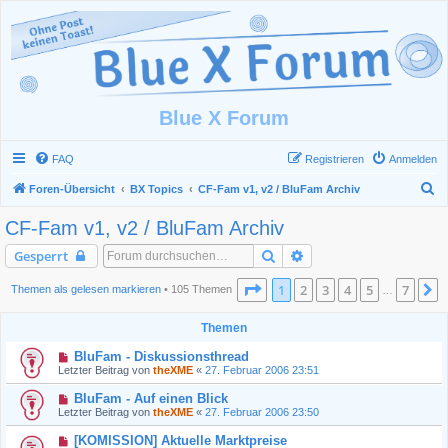
Blue X Forum
FAQ
Registrieren
Anmelden
S
Foren-Übersicht
BX Topics
CF-Fam v1, v2 / BluFam Archiv
u
CF-Fam v1, v2 / BluFam Archiv
c
Suche
Erweiterte Suche
Gesperrt
h
e
Seite
1
von
7
1
2
3
4
5
7
N
Themen als gelesen markieren
• 105 Themen
…
Themen
BluFam - Diskussionsthread
Letzter Beitrag von
theXME
«
27. Februar 2006 23:51
BluFam - Auf einen Blick
Letzter Beitrag von
theXME
«
27. Februar 2006 23:50
[KOMISSION] Aktuelle Marktpreise