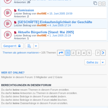
Antworten:
20
1
2
Komission
Letzter Beitrag von
theXME
«
15. Juni 2005 19:59
Antworten:
2
[GESCHÄFTE] Einkaufsmöglichkeit der Geschäfte
Letzter Beitrag von
theXME
«
4. Juni 2005 17:24
Aktuelle Bürgerliste [Stand: Mai 2005]
Letzter Beitrag von
theXME
«
1. Juni 2005 23:19
Antworten:
1
Gesperrt
Seite
1
von
7
1
2
3
4
5
7
N
Themen als gelesen markieren
• 105 Themen
…
Gehe zu
WER IST ONLINE?
Mitglieder in diesem Forum: 0 Mitglieder und 2 Gäste
BERECHTIGUNGEN IN DIESEM FORUM
Du darfst
keine
neuen Themen in diesem Forum erstellen.
Du darfst
keine
Antworten zu Themen in diesem Forum erstellen.
Du darfst deine Beiträge in diesem Forum
nicht
ändern.
Du darfst deine Beiträge in diesem Forum
nicht
löschen.
Du darfst
keine
Dateianhänge in diesem Forum erstellen.