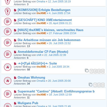
Letzter Beitrag von
Omaha
«
12. Juni 2005 16:19
Antworten:
3
[KOMISSION] Erfolgte Bestellungen
Letzter Beitrag von
theXME
«
4. Juni 2005 17:54
[GESCHÄFT] KINO XMEntertainment
Letzter Beitrag von
theXME
«
20. April 2006 01:21
[HAUS] theXME's kleines, verschneites Haus
Letzter Beitrag von
theXME
«
27. Februar 2006 23:54
Die Arbeitlose müssen ein Job bekommen
Letzter Beitrag von
theXME
«
26. Juli 2005 22:52
Antworten:
13
Anmeldeformular CF-Fam (Howto)
Letzter Beitrag von
shift
«
22. Juli 2005 22:39
Antworten:
6
-¤-[¤]Tµå kÏ££å®[¤]-¤- Suite
Letzter Beitrag von
theXME
«
2. Juli 2005 18:34
Antworten:
58
1
2
3
4
Omahas Wohnung
Letzter Beitrag von
Omaha
«
20. Juni 2005 20:00
Antworten:
34
1
2
3
Supermarkt "Cantino" [Aktuell: Einführungspreise b
Letzter Beitrag von
theXME
«
18. Juni 2005 12:59
Antworten:
11
Muligans Pub
Letzter Beitrag von
Omaha
«
16. Juni 2005 21:49