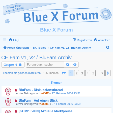
Blue X Forum
FAQ
Registrieren
Anmelden
S
Foren-Übersicht
BX Topics
CF-Fam v1, v2 / BluFam Archiv
u
CF-Fam v1, v2 / BluFam Archiv
c
Suche
Erweiterte Suche
Gesperrt
h
e
Seite
1
von
7
1
2
3
4
5
7
N
Themen als gelesen markieren
• 105 Themen
…
Themen
BluFam - Diskussionsthread
Letzter Beitrag von
theXME
«
27. Februar 2006 23:51
BluFam - Auf einen Blick
Letzter Beitrag von
theXME
«
27. Februar 2006 23:50
[KOMISSION] Aktuelle Marktpreise