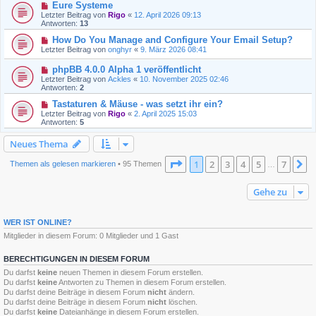
Eure Systeme
Letzter Beitrag von
Rigo
«
12. April 2026 09:13
Antworten:
13
How Do You Manage and Configure Your Email Setup?
Letzter Beitrag von
onghyr
«
9. März 2026 08:41
phpBB 4.0.0 Alpha 1 veröffentlicht
Letzter Beitrag von
Ackles
«
10. November 2025 02:46
Antworten:
2
Tastaturen & Mäuse - was setzt ihr ein?
Letzter Beitrag von
Rigo
«
2. April 2025 15:03
Antworten:
5
Neues Thema
Seite
1
von
7
1
2
3
4
5
7
N
Themen als gelesen markieren
• 95 Themen
…
Gehe zu
WER IST ONLINE?
Mitglieder in diesem Forum: 0 Mitglieder und 1 Gast
BERECHTIGUNGEN IN DIESEM FORUM
Du darfst
keine
neuen Themen in diesem Forum erstellen.
Du darfst
keine
Antworten zu Themen in diesem Forum erstellen.
Du darfst deine Beiträge in diesem Forum
nicht
ändern.
Du darfst deine Beiträge in diesem Forum
nicht
löschen.
Du darfst
keine
Dateianhänge in diesem Forum erstellen.