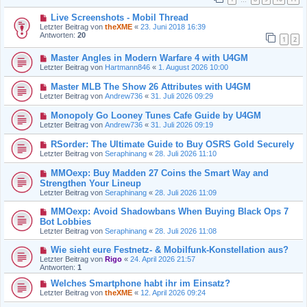
Live Screenshots - Mobil Thread
Letzter Beitrag von
theXME
«
23. Juni 2018 16:39
Antworten:
20
1
2
Master Angles in Modern Warfare 4 with U4GM
Letzter Beitrag von
Hartmann846
«
1. August 2026 10:00
Master MLB The Show 26 Attributes with U4GM
Letzter Beitrag von
Andrew736
«
31. Juli 2026 09:29
Monopoly Go Looney Tunes Cafe Guide by U4GM
Letzter Beitrag von
Andrew736
«
31. Juli 2026 09:19
RSorder: The Ultimate Guide to Buy OSRS Gold Securely
Letzter Beitrag von
Seraphinang
«
28. Juli 2026 11:10
MMOexp: Buy Madden 27 Coins the Smart Way and
Strengthen Your Lineup
Letzter Beitrag von
Seraphinang
«
28. Juli 2026 11:09
MMOexp: Avoid Shadowbans When Buying Black Ops 7
Bot Lobbies
Letzter Beitrag von
Seraphinang
«
28. Juli 2026 11:08
Wie sieht eure Festnetz- & Mobilfunk-Konstellation aus?
Letzter Beitrag von
Rigo
«
24. April 2026 21:57
Antworten:
1
Welches Smartphone habt ihr im Einsatz?
Letzter Beitrag von
theXME
«
12. April 2026 09:24