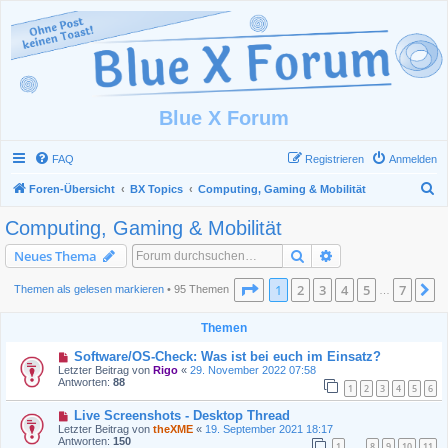
Blue X Forum
FAQ
Registrieren
Anmelden
S
Foren-Übersicht
BX Topics
Computing, Gaming & Mobilität
u
Computing, Gaming & Mobilität
c
Suche
Erweiterte Suche
Neues Thema
h
e
Seite
1
von
7
1
2
3
4
5
7
N
Themen als gelesen markieren
• 95 Themen
…
Themen
Software/OS-Check: Was ist bei euch im Einsatz?
Letzter Beitrag von
Rigo
«
29. November 2022 07:58
Antworten:
88
1
2
3
4
5
6
Live Screenshots - Desktop Thread
Letzter Beitrag von
theXME
«
19. September 2021 18:17
Antworten:
150
1
8
9
10
11
…