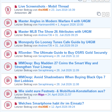
Live Screenshots - Mobil Thread
Letzter Beitrag von
theXME
«
23. Juni 2018 16:39
Antworten:
20
1
2
Master Angles in Modern Warfare 4 with U4GM
Letzter Beitrag von
Hartmann846
«
1. August 2026 10:00
Master MLB The Show 26 Attributes with U4GM
Letzter Beitrag von
Andrew736
«
31. Juli 2026 09:29
Monopoly Go Looney Tunes Cafe Guide by U4GM
Letzter Beitrag von
Andrew736
«
31. Juli 2026 09:19
RSorder: The Ultimate Guide to Buy OSRS Gold Securely
Letzter Beitrag von
Seraphinang
«
28. Juli 2026 11:10
MMOexp: Buy Madden 27 Coins the Smart Way and
Strengthen Your Lineup
Letzter Beitrag von
Seraphinang
«
28. Juli 2026 11:09
MMOexp: Avoid Shadowbans When Buying Black Ops 7
Bot Lobbies
Letzter Beitrag von
Seraphinang
«
28. Juli 2026 11:08
Wie sieht eure Festnetz- & Mobilfunk-Konstellation aus?
Letzter Beitrag von
Rigo
«
24. April 2026 21:57
Antworten:
1
Welches Smartphone habt ihr im Einsatz?
Letzter Beitrag von
theXME
«
12. April 2026 09:24