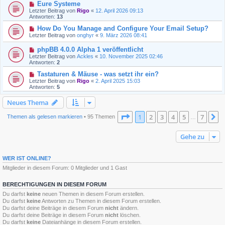
Eure Systeme
Letzter Beitrag von
Rigo
«
12. April 2026 09:13
Antworten:
13
How Do You Manage and Configure Your Email Setup?
Letzter Beitrag von
onghyr
«
9. März 2026 08:41
phpBB 4.0.0 Alpha 1 veröffentlicht
Letzter Beitrag von
Ackles
«
10. November 2025 02:46
Antworten:
2
Tastaturen & Mäuse - was setzt ihr ein?
Letzter Beitrag von
Rigo
«
2. April 2025 15:03
Antworten:
5
Neues Thema
Seite
1
von
7
1
2
3
4
5
7
N
Themen als gelesen markieren
• 95 Themen
…
Gehe zu
WER IST ONLINE?
Mitglieder in diesem Forum: 0 Mitglieder und 1 Gast
BERECHTIGUNGEN IN DIESEM FORUM
Du darfst
keine
neuen Themen in diesem Forum erstellen.
Du darfst
keine
Antworten zu Themen in diesem Forum erstellen.
Du darfst deine Beiträge in diesem Forum
nicht
ändern.
Du darfst deine Beiträge in diesem Forum
nicht
löschen.
Du darfst
keine
Dateianhänge in diesem Forum erstellen.