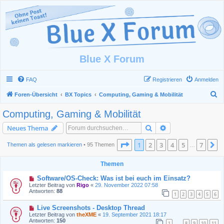
Blue X Forum
FAQ
Registrieren
Anmelden
S
Foren-Übersicht
BX Topics
Computing, Gaming & Mobilität
u
Computing, Gaming & Mobilität
c
Suche
Erweiterte Suche
Neues Thema
h
e
Seite
1
von
7
1
2
3
4
5
7
N
Themen als gelesen markieren
• 95 Themen
…
Themen
Software/OS-Check: Was ist bei euch im Einsatz?
Letzter Beitrag von
Rigo
«
29. November 2022 07:58
Antworten:
88
1
2
3
4
5
6
Live Screenshots - Desktop Thread
Letzter Beitrag von
theXME
«
19. September 2021 18:17
Antworten:
150
1
8
9
10
11
…