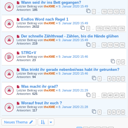
Wann seid ihr ins Bett gegangen?
Letzter Beitrag von
theXME
«
9. Januar 2020 15:49
Antworten:
185
1
10
11
12
13
…
Endlos Word nach Regel 1
Letzter Beitrag von
theXME
«
9. Januar 2020 15:49
Antworten:
2632
1
173
174
175
176
…
Der schnelle Zählthread - Zählen, bis die Hände glühen
Letzter Beitrag von
theXME
«
9. Januar 2020 15:49
Antworten:
219
1
12
13
14
15
…
STRG+V
Letzter Beitrag von
theXME
«
9. Januar 2020 15:46
Antworten:
23
1
2
Was trinkt ihr gerade nebenbei/was habt ihr getrunken?
Letzter Beitrag von
theXME
«
9. Januar 2020 15:46
Antworten:
94
1
4
5
6
7
…
Was macht ihr grad?
Letzter Beitrag von
theXME
«
8. Januar 2020 21:29
Antworten:
625
1
39
40
41
42
…
Worauf freut ihr euch ?
Letzter Beitrag von
theXME
«
8. Januar 2020 21:28
Antworten:
117
1
5
6
7
8
…
Neues Thema