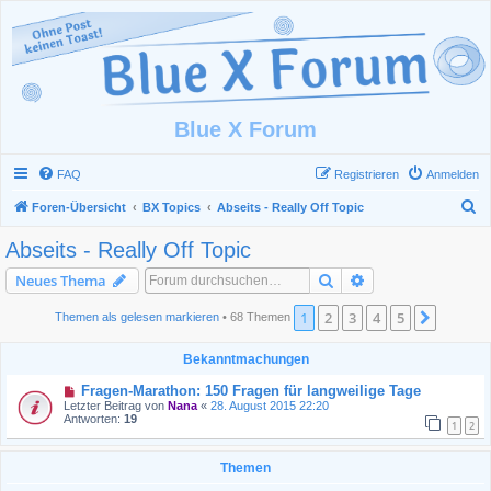
Blue X Forum
FAQ
Registrieren
Anmelden
S
Foren-Übersicht
BX Topics
Abseits - Really Off Topic
u
Abseits - Really Off Topic
c
Suche
Erweiterte Suche
Neues Thema
h
e
1
2
3
4
5
Nächst
Themen als gelesen markieren
• 68 Themen
Bekanntmachungen
Fragen-Marathon: 150 Fragen für langweilige Tage
Letzter Beitrag von
Nana
«
28. August 2015 22:20
Antworten:
19
1
2
Themen