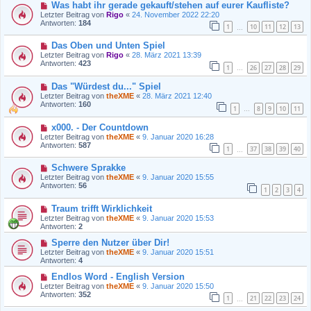
Was habt ihr gerade gekauft/stehen auf eurer Kaufliste?
Letzter Beitrag von
Rigo
«
24. November 2022 22:20
Antworten:
184
1
10
11
12
13
…
Das Oben und Unten Spiel
Letzter Beitrag von
Rigo
«
28. März 2021 13:39
Antworten:
423
1
26
27
28
29
…
Das "Würdest du..." Spiel
Letzter Beitrag von
theXME
«
28. März 2021 12:40
Antworten:
160
1
8
9
10
11
…
x000. - Der Countdown
Letzter Beitrag von
theXME
«
9. Januar 2020 16:28
Antworten:
587
1
37
38
39
40
…
Schwere Sprakke
Letzter Beitrag von
theXME
«
9. Januar 2020 15:55
Antworten:
56
1
2
3
4
Traum trifft Wirklichkeit
Letzter Beitrag von
theXME
«
9. Januar 2020 15:53
Antworten:
2
Sperre den Nutzer über Dir!
Letzter Beitrag von
theXME
«
9. Januar 2020 15:51
Antworten:
4
Endlos Word - English Version
Letzter Beitrag von
theXME
«
9. Januar 2020 15:50
Antworten:
352
1
21
22
23
24
…