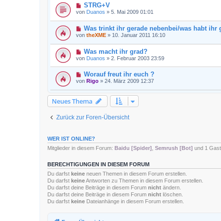
STRG+V
von
Duanos
»
5. Mai 2009 01:01
Was trinkt ihr gerade nebenbei/was habt ihr
von
theXME
»
10. Januar 2011 16:10
Was macht ihr grad?
von
Duanos
»
2. Februar 2003 23:59
Worauf freut ihr euch ?
von
Rigo
»
24. März 2009 12:37
Neues Thema
Zurück zur Foren-Übersicht
WER IST ONLINE?
Mitglieder in diesem Forum:
Baidu [Spider]
,
Semrush [Bot]
und 1 Gast
BERECHTIGUNGEN IN DIESEM FORUM
Du darfst
keine
neuen Themen in diesem Forum erstellen.
Du darfst
keine
Antworten zu Themen in diesem Forum erstellen.
Du darfst deine Beiträge in diesem Forum
nicht
ändern.
Du darfst deine Beiträge in diesem Forum
nicht
löschen.
Du darfst
keine
Dateianhänge in diesem Forum erstellen.