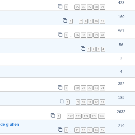
423
1
25
26
27
28
29
…
160
1
7
8
9
10
11
…
587
1
36
37
38
39
40
…
56
1
2
3
4
2
4
352
1
20
21
22
23
24
…
185
1
9
10
11
12
13
…
2632
1
172
173
174
175
176
…
nde glühen
219
1
11
12
13
14
15
…