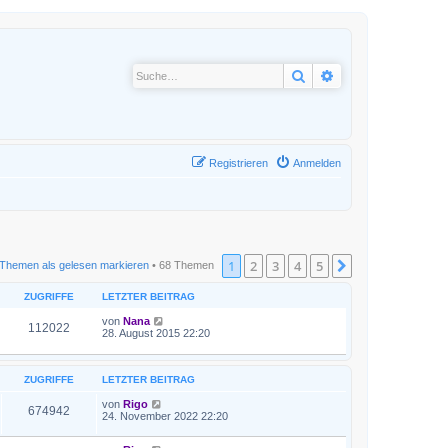
Suche
Erweiterte Suche
Registrieren
Anmelden
1
2
3
4
5
Nächste
Themen als gelesen markieren
• 68 Themen
ZUGRIFFE
LETZTER BEITRAG
von
Nana
112022
28. August 2015 22:20
ZUGRIFFE
LETZTER BEITRAG
von
Rigo
674942
24. November 2022 22:20