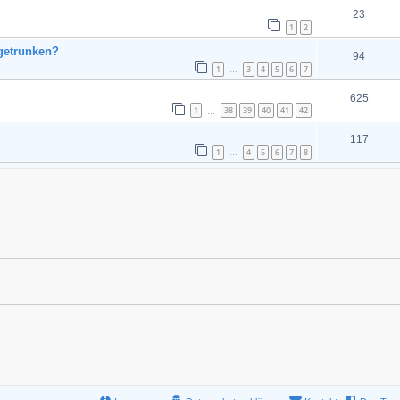
23
1
2
 getrunken?
94
1
3
4
5
6
7
…
625
1
38
39
40
41
42
…
117
1
4
5
6
7
8
…