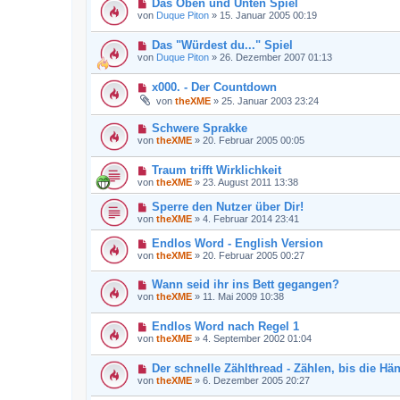
Das Oben und Unten Spiel
von
Duque Piton
»
15. Januar 2005 00:19
Das "Würdest du..." Spiel
von
Duque Piton
»
26. Dezember 2007 01:13
x000. - Der Countdown
von
theXME
»
25. Januar 2003 23:24
Schwere Sprakke
von
theXME
»
20. Februar 2005 00:05
Traum trifft Wirklichkeit
von
theXME
»
23. August 2011 13:38
Sperre den Nutzer über Dir!
von
theXME
»
4. Februar 2014 23:41
Endlos Word - English Version
von
theXME
»
20. Februar 2005 00:27
Wann seid ihr ins Bett gegangen?
von
theXME
»
11. Mai 2009 10:38
Endlos Word nach Regel 1
von
theXME
»
4. September 2002 01:04
Der schnelle Zählthread - Zählen, bis die Hä
von
theXME
»
6. Dezember 2005 20:27