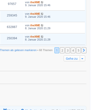
von
theXME
97657
9. Januar 2020 15:46
von
theXME
259345
9. Januar 2020 15:46
von
theXME
632887
8. Januar 2020 21:29
von
theXME
250394
8. Januar 2020 21:28
1
2
3
4
5
Nächste
Themen als gelesen markieren
• 68 Themen
Gehe zu