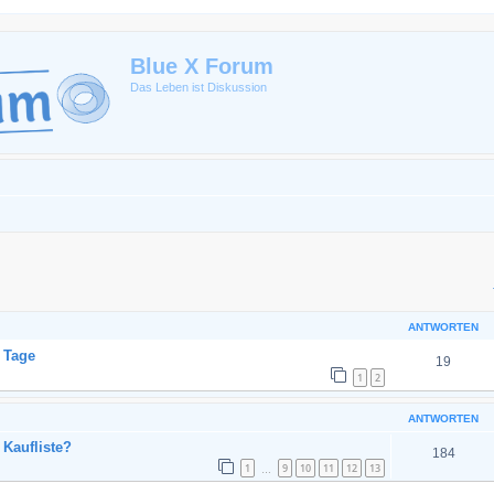
Blue X Forum
Das Leben ist Diskussion
eiterte Suche
ANTWORTEN
 Tage
19
1
2
ANTWORTEN
 Kaufliste?
184
1
9
10
11
12
13
…