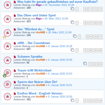
Was habt ihr gerade gekauft/stehen auf eurer Kaufliste?
Letzter Beitrag von
Rigo
«
24. November 2022 22:20
Antworten:
184
1
10
11
12
13
…
Das Oben und Unten Spiel
Letzter Beitrag von
Rigo
«
28. März 2021 13:39
Antworten:
423
1
26
27
28
29
…
Das "Würdest du..." Spiel
Letzter Beitrag von
theXME
«
28. März 2021 12:40
Antworten:
160
1
8
9
10
11
…
x000. - Der Countdown
Letzter Beitrag von
theXME
«
9. Januar 2020 16:28
Antworten:
587
1
37
38
39
40
…
Schwere Sprakke
Letzter Beitrag von
theXME
«
9. Januar 2020 15:55
Antworten:
56
1
2
3
4
Traum trifft Wirklichkeit
Letzter Beitrag von
theXME
«
9. Januar 2020 15:53
Antworten:
2
Sperre den Nutzer über Dir!
Letzter Beitrag von
theXME
«
9. Januar 2020 15:51
Antworten:
4
Endlos Word - English Version
Letzter Beitrag von
theXME
«
9. Januar 2020 15:50
Antworten:
352
1
21
22
23
24
…