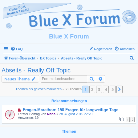
Blue X Forum
FAQ
Registrieren
Anmelden
S
Foren-Übersicht
BX Topics
Abseits - Really Off Topic
u
Abseits - Really Off Topic
c
Suche
Erweiterte Suche
Neues Thema
h
e
1
2
3
4
5
Nächst
Themen als gelesen markieren
• 68 Themen
Bekanntmachungen
Fragen-Marathon: 150 Fragen für langweilige Tage
Letzter Beitrag von
Nana
«
28. August 2015 22:20
Antworten:
19
1
2
Themen