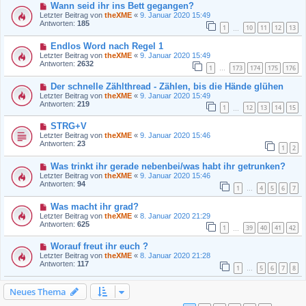
Wann seid ihr ins Bett gegangen?
Letzter Beitrag von
theXME
«
9. Januar 2020 15:49
Antworten:
185
1
10
11
12
13
…
Endlos Word nach Regel 1
Letzter Beitrag von
theXME
«
9. Januar 2020 15:49
Antworten:
2632
1
173
174
175
176
…
Der schnelle Zählthread - Zählen, bis die Hände glühen
Letzter Beitrag von
theXME
«
9. Januar 2020 15:49
Antworten:
219
1
12
13
14
15
…
STRG+V
Letzter Beitrag von
theXME
«
9. Januar 2020 15:46
Antworten:
23
1
2
Was trinkt ihr gerade nebenbei/was habt ihr getrunken?
Letzter Beitrag von
theXME
«
9. Januar 2020 15:46
Antworten:
94
1
4
5
6
7
…
Was macht ihr grad?
Letzter Beitrag von
theXME
«
8. Januar 2020 21:29
Antworten:
625
1
39
40
41
42
…
Worauf freut ihr euch ?
Letzter Beitrag von
theXME
«
8. Januar 2020 21:28
Antworten:
117
1
5
6
7
8
…
Neues Thema