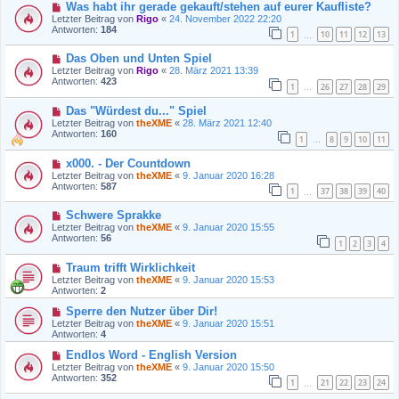
Was habt ihr gerade gekauft/stehen auf eurer Kaufliste?
Letzter Beitrag von
Rigo
«
24. November 2022 22:20
Antworten:
184
1
10
11
12
13
…
Das Oben und Unten Spiel
Letzter Beitrag von
Rigo
«
28. März 2021 13:39
Antworten:
423
1
26
27
28
29
…
Das "Würdest du..." Spiel
Letzter Beitrag von
theXME
«
28. März 2021 12:40
Antworten:
160
1
8
9
10
11
…
x000. - Der Countdown
Letzter Beitrag von
theXME
«
9. Januar 2020 16:28
Antworten:
587
1
37
38
39
40
…
Schwere Sprakke
Letzter Beitrag von
theXME
«
9. Januar 2020 15:55
Antworten:
56
1
2
3
4
Traum trifft Wirklichkeit
Letzter Beitrag von
theXME
«
9. Januar 2020 15:53
Antworten:
2
Sperre den Nutzer über Dir!
Letzter Beitrag von
theXME
«
9. Januar 2020 15:51
Antworten:
4
Endlos Word - English Version
Letzter Beitrag von
theXME
«
9. Januar 2020 15:50
Antworten:
352
1
21
22
23
24
…