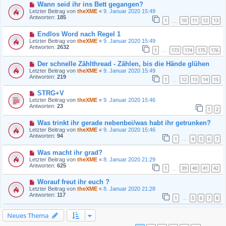
Wann seid ihr ins Bett gegangen?
Letzter Beitrag von
theXME
«
9. Januar 2020 15:49
Antworten:
185
1
10
11
12
13
…
Endlos Word nach Regel 1
Letzter Beitrag von
theXME
«
9. Januar 2020 15:49
Antworten:
2632
1
173
174
175
176
…
Der schnelle Zählthread - Zählen, bis die Hände glühen
Letzter Beitrag von
theXME
«
9. Januar 2020 15:49
Antworten:
219
1
12
13
14
15
…
STRG+V
Letzter Beitrag von
theXME
«
9. Januar 2020 15:46
Antworten:
23
1
2
Was trinkt ihr gerade nebenbei/was habt ihr getrunken?
Letzter Beitrag von
theXME
«
9. Januar 2020 15:46
Antworten:
94
1
4
5
6
7
…
Was macht ihr grad?
Letzter Beitrag von
theXME
«
8. Januar 2020 21:29
Antworten:
625
1
39
40
41
42
…
Worauf freut ihr euch ?
Letzter Beitrag von
theXME
«
8. Januar 2020 21:28
Antworten:
117
1
5
6
7
8
…
Neues Thema