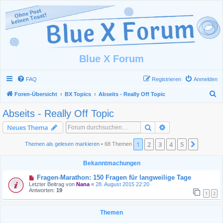
Blue X Forum
FAQ
Registrieren
Anmelden
S
Foren-Übersicht
BX Topics
Abseits - Really Off Topic
u
Abseits - Really Off Topic
c
Suche
Erweiterte Suche
Neues Thema
h
e
1
2
3
4
5
Nächst
Themen als gelesen markieren
• 68 Themen
Bekanntmachungen
Fragen-Marathon: 150 Fragen für langweilige Tage
Letzter Beitrag von
Nana
«
28. August 2015 22:20
Antworten:
19
1
2
Themen