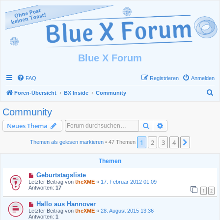
Blue X Forum
FAQ
Registrieren
Anmelden
S
Foren-Übersicht
BX Inside
Community
u
Community
c
Suche
Erweiterte Suche
Neues Thema
h
e
1
2
3
4
Nächste
Themen als gelesen markieren
• 47 Themen
Themen
Geburtstagsliste
Letzter Beitrag von
theXME
«
17. Februar 2012 01:09
Antworten:
17
1
2
Hallo aus Hannover
Letzter Beitrag von
theXME
«
28. August 2015 13:36
Antworten:
1