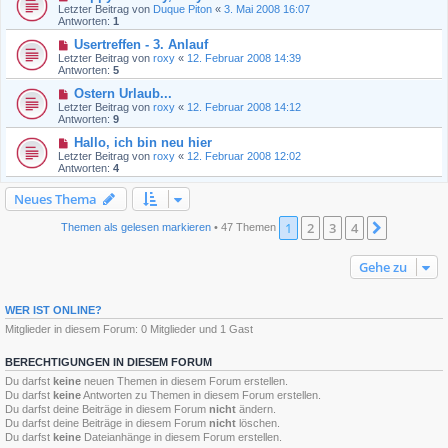
Letzter Beitrag von
Duque Piton
«
3. Mai 2008 16:07
Antworten:
1
Usertreffen - 3. Anlauf
Letzter Beitrag von
roxy
«
12. Februar 2008 14:39
Antworten:
5
Ostern Urlaub...
Letzter Beitrag von
roxy
«
12. Februar 2008 14:12
Antworten:
9
Hallo, ich bin neu hier
Letzter Beitrag von
roxy
«
12. Februar 2008 12:02
Antworten:
4
Neues Thema
1
2
3
4
Nächste
Themen als gelesen markieren
• 47 Themen
Gehe zu
WER IST ONLINE?
Mitglieder in diesem Forum: 0 Mitglieder und 1 Gast
BERECHTIGUNGEN IN DIESEM FORUM
Du darfst
keine
neuen Themen in diesem Forum erstellen.
Du darfst
keine
Antworten zu Themen in diesem Forum erstellen.
Du darfst deine Beiträge in diesem Forum
nicht
ändern.
Du darfst deine Beiträge in diesem Forum
nicht
löschen.
Du darfst
keine
Dateianhänge in diesem Forum erstellen.