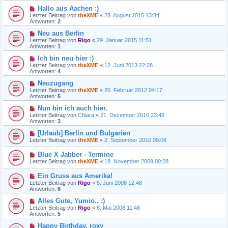
Hallo aus Aachen :)
Letzter Beitrag von
theXME
«
28. August 2015 13:34
Antworten:
2
Neu aus Berlin
Letzter Beitrag von
Rigo
«
29. Januar 2015 11:51
Antworten:
1
Ich bin neu hier :)
Letzter Beitrag von
theXME
«
12. Juni 2013 22:28
Antworten:
4
Neuzugang
Letzter Beitrag von
theXME
«
20. Februar 2012 04:17
Antworten:
5
Nun bin ich auch hier.
Letzter Beitrag von
Chiara
«
21. Dezember 2010 23:48
Antworten:
3
[Urlaub] Berlin und Bulgarien
Letzter Beitrag von
theXME
«
2. September 2010 09:08
Blue X Jabber - Termine
Letzter Beitrag von
theXME
«
18. November 2009 00:28
Ein Gruss aus Amerika!
Letzter Beitrag von
Rigo
«
5. Juni 2008 12:48
Antworten:
6
Alles Gute, Yumio.. ;)
Letzter Beitrag von
Rigo
«
8. Mai 2008 11:48
Antworten:
5
Happy Birthday, roxy