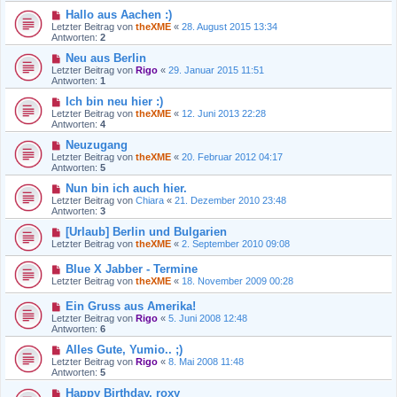
Hallo aus Aachen :)
Letzter Beitrag von
theXME
«
28. August 2015 13:34
Antworten:
2
Neu aus Berlin
Letzter Beitrag von
Rigo
«
29. Januar 2015 11:51
Antworten:
1
Ich bin neu hier :)
Letzter Beitrag von
theXME
«
12. Juni 2013 22:28
Antworten:
4
Neuzugang
Letzter Beitrag von
theXME
«
20. Februar 2012 04:17
Antworten:
5
Nun bin ich auch hier.
Letzter Beitrag von
Chiara
«
21. Dezember 2010 23:48
Antworten:
3
[Urlaub] Berlin und Bulgarien
Letzter Beitrag von
theXME
«
2. September 2010 09:08
Blue X Jabber - Termine
Letzter Beitrag von
theXME
«
18. November 2009 00:28
Ein Gruss aus Amerika!
Letzter Beitrag von
Rigo
«
5. Juni 2008 12:48
Antworten:
6
Alles Gute, Yumio.. ;)
Letzter Beitrag von
Rigo
«
8. Mai 2008 11:48
Antworten:
5
Happy Birthday, roxy