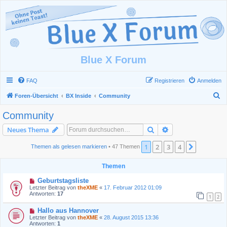
Blue X Forum
FAQ
Registrieren
Anmelden
S
Foren-Übersicht
BX Inside
Community
u
Community
c
Suche
Erweiterte Suche
Neues Thema
h
e
1
2
3
4
Nächste
Themen als gelesen markieren
• 47 Themen
Themen
Geburtstagsliste
Letzter Beitrag von
theXME
«
17. Februar 2012 01:09
Antworten:
17
1
2
Hallo aus Hannover
Letzter Beitrag von
theXME
«
28. August 2015 13:36
Antworten:
1