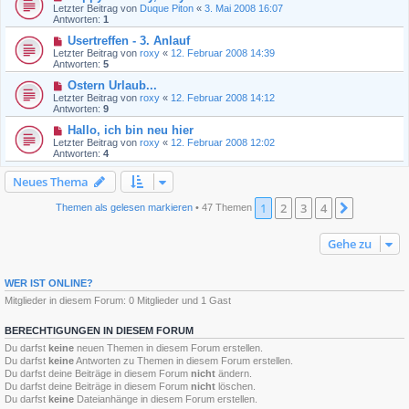
Letzter Beitrag von
Duque Piton
«
3. Mai 2008 16:07
Antworten:
1
Usertreffen - 3. Anlauf
Letzter Beitrag von
roxy
«
12. Februar 2008 14:39
Antworten:
5
Ostern Urlaub...
Letzter Beitrag von
roxy
«
12. Februar 2008 14:12
Antworten:
9
Hallo, ich bin neu hier
Letzter Beitrag von
roxy
«
12. Februar 2008 12:02
Antworten:
4
Neues Thema
1
2
3
4
Nächste
Themen als gelesen markieren
• 47 Themen
Gehe zu
WER IST ONLINE?
Mitglieder in diesem Forum: 0 Mitglieder und 1 Gast
BERECHTIGUNGEN IN DIESEM FORUM
Du darfst
keine
neuen Themen in diesem Forum erstellen.
Du darfst
keine
Antworten zu Themen in diesem Forum erstellen.
Du darfst deine Beiträge in diesem Forum
nicht
ändern.
Du darfst deine Beiträge in diesem Forum
nicht
löschen.
Du darfst
keine
Dateianhänge in diesem Forum erstellen.