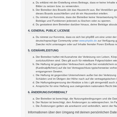
Du erklärst mit der Erstellung eines Beitrags, dass er keine Inhal
Bilder zu setzen bzw. zu verwenden.
Der Betreiber des Boards übt das Hausrecht aus. Bei Verstößen g
dieses Boards ausschließen und dir ein Hausverbot erteilen.
Du nimmst zur Kenntnis, dass der Betreiber keine Verantwortung für
Beiträge und Funktionen jederzeit zu löschen oder zu sperren.
Du gestattest dem Betreiber darüber hinaus, deine Beiträge abzuä
4. GENERAL PUBLIC LICENSE
Du nimmst zur Kenntnis, dass es sich bei phpBB um eine unter der 
deutschsprachige Community unter
www.phpbb.de
zur Verfügung ge
Zwecke nicht untersagen oder auf Inhalte fremder Foren Einfluss 
5. GEWÄHRLEISTUNG
Der Betreiber haftet mit Ausnahme der Verletzung von Leben, Körper
zurückzuführen sind. Dies gilt auch für mittelbare Folgeschäden 
Die Haftung ist gegenüber Verbrauchern außer bei vorsätzlichem o
(Kardinalpflichten) auf die bei Vertragsschluss typischerweise vo
entgangenen Gewinn.
Die Haftung ist gegenüber Unternehmern außer bei der Verletzung 
Schäden und im Übrigen der Höhe nach auf die vertragstypischen 
Die Haftungsbegrenzung der Absätze a bis c gilt sinngemäß auch zu
Ansprüche für eine Haftung aus zwingendem nationalem Recht ble
6. ÄNDERUNGSVORBEHALT
Der Betreiber ist berechtigt, die Nutzungsbedingungen und die Dat
Der Nutzer ist berechtigt, den Änderungen zu widersprechen. Im Fa
Die Änderungen gelten als anerkannt und verbindlich, wenn der N
Informationen über den Umgang mit deinen persönlichen Daten