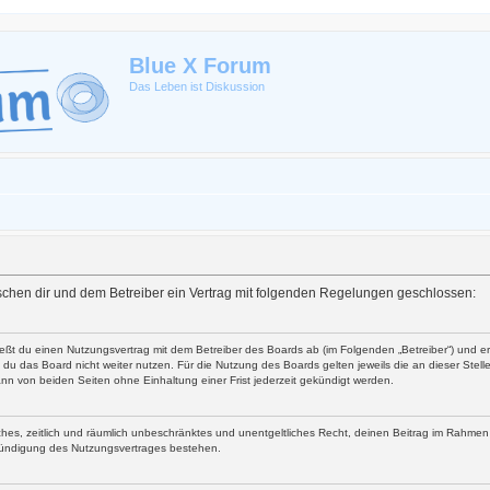
Blue X Forum
Das Leben ist Diskussion
zwischen dir und dem Betreiber ein Vertrag mit folgenden Regelungen geschlossen:
ließt du einen Nutzungsvertrag mit dem Betreiber des Boards ab (im Folgenden „Betreiber“) und 
du das Board nicht weiter nutzen. Für die Nutzung des Boards gelten jeweils die an dieser Stell
nn von beiden Seiten ohne Einhaltung einer Frist jederzeit gekündigt werden.
faches, zeitlich und räumlich unbeschränktes und unentgeltliches Recht, deinen Beitrag im Rahme
Kündigung des Nutzungsvertrages bestehen.