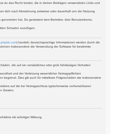
dass du das Recht besitzt, die in deinen Beiträgen verwendeten Links und
iber dich nach Abmahnung zeitweise oder dauerhaft von der Nutzung
tnis genommen hat. Du gestattest dem Betreiber, dein Benutzerkonto,
ritten Schaden zuzufügen.
.phpbb.com
) handelt; deutschsprachige Informationen werden durch die
ie können insbesondere die Verwendung der Software für bestimmte
häden, die auf ein vorsätzliches oder grob fahrlässiges Verhalten
undheit und der Verletzung wesentlicher Vertragspflichten
en begrenzt. Dies gilt auch für mittelbare Folgeschäden wie insbesondere
eibers auf die bei Vertragsschluss typischerweise vorhersehbaren
en Gewinn.
ältnis mit sofortiger Wirkung.