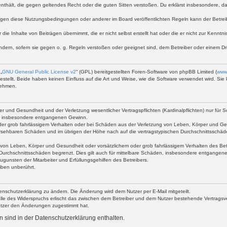
te enthält, die gegen geltendes Recht oder die guten Sitten verstoßen. Du erklärst insbesondere, 
egen diese Nutzungsbedingungen oder anderer im Board veröffentlichten Regeln kann der Betre
 die Inhalte von Beiträgen übernimmt, die er nicht selbst erstellt hat oder die er nicht zur Kenn
ndern, sofern sie gegen o. g. Regeln verstoßen oder geeignet sind, dem Betreiber oder einem D
„
GNU General Public License v2
“ (GPL) bereitgestellten Foren-Software von phpBB Limited (
www
stellt. Beide haben keinen Einfluss auf die Art und Weise, wie die Software verwendet wird. S
nehmen.
 und Gesundheit und der Verletzung wesentlicher Vertragspflichten (Kardinalpflichten) nur für Sc
wie insbesondere entgangenen Gewinn.
der grob fahrlässigem Verhalten oder bei Schäden aus der Verletzung von Leben, Körper und Ges
rhersehbaren Schäden und im übrigen der Höhe nach auf die vertragstypischen Durchschnittsschäd
von Leben, Körper und Gesundheit oder vorsätzlichem oder grob fahrlässigem Verhalten des Betr
Durchschnittsschäden begrenzt. Dies gilt auch für mittelbare Schäden, insbesondere entgangen
gunsten der Mitarbeiter und Erfüllungsgehilfen des Betreibers.
iben unberührt.
enschutzerklärung zu ändern. Die Änderung wird dem Nutzer per E-Mail mitgeteilt.
lle des Widerspruchs erlischt das zwischen dem Betreiber und dem Nutzer bestehende Vertragsverh
utzer den Änderungen zugestimmt hat.
 sind in der Datenschutzerklärung enthalten.