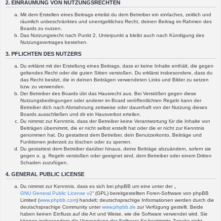
2. EINRÄUMUNG VON NUTZUNGSRECHTEN
Mit dem Erstellen eines Beitrags erteilst du dem Betreiber ein einfaches, zeitlich und
räumlich unbeschränktes und unentgeltliches Recht, deinen Beitrag im Rahmen des
Boards zu nutzen.
Das Nutzungsrecht nach Punkt 2, Unterpunkt a bleibt auch nach Kündigung des
Nutzungsvertrages bestehen.
3. PFLICHTEN DES NUTZERS
Du erklärst mit der Erstellung eines Beitrags, dass er keine Inhalte enthält, die gegen
geltendes Recht oder die guten Sitten verstoßen. Du erklärst insbesondere, dass du
das Recht besitzt, die in deinen Beiträgen verwendeten Links und Bilder zu setzen
bzw. zu verwenden.
Der Betreiber des Boards übt das Hausrecht aus. Bei Verstößen gegen diese
Nutzungsbedingungen oder anderer im Board veröffentlichten Regeln kann der
Betreiber dich nach Abmahnung zeitweise oder dauerhaft von der Nutzung dieses
Boards ausschließen und dir ein Hausverbot erteilen.
Du nimmst zur Kenntnis, dass der Betreiber keine Verantwortung für die Inhalte von
Beiträgen übernimmt, die er nicht selbst erstellt hat oder die er nicht zur Kenntnis
genommen hat. Du gestattest dem Betreiber, dein Benutzerkonto, Beiträge und
Funktionen jederzeit zu löschen oder zu sperren.
Du gestattest dem Betreiber darüber hinaus, deine Beiträge abzuändern, sofern sie
gegen o. g. Regeln verstoßen oder geeignet sind, dem Betreiber oder einem Dritten
Schaden zuzufügen.
4. GENERAL PUBLIC LICENSE
Du nimmst zur Kenntnis, dass es sich bei phpBB um eine unter der „
GNU General Public License v2
“ (GPL) bereitgestellten Foren-Software von phpBB
Limited (
www.phpbb.com
) handelt; deutschsprachige Informationen werden durch die
deutschsprachige Community unter
www.phpbb.de
zur Verfügung gestellt. Beide
haben keinen Einfluss auf die Art und Weise, wie die Software verwendet wird. Sie
können insbesondere die Verwendung der Software für bestimmte Zwecke nicht