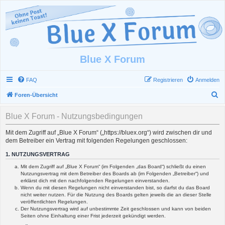
Blue X Forum
FAQ
Registrieren
Anmelden
S
Foren-Übersicht
u
Blue X Forum - Nutzungsbedingungen
c
h
Mit dem Zugriff auf „Blue X Forum“ („https://bluex.org“) wird zwischen dir und
dem Betreiber ein Vertrag mit folgenden Regelungen geschlossen:
e
1. NUTZUNGSVERTRAG
Mit dem Zugriff auf „Blue X Forum“ (im Folgenden „das Board“) schließt du einen
Nutzungsvertrag mit dem Betreiber des Boards ab (im Folgenden „Betreiber“) und
erklärst dich mit den nachfolgenden Regelungen einverstanden.
Wenn du mit diesen Regelungen nicht einverstanden bist, so darfst du das Board
nicht weiter nutzen. Für die Nutzung des Boards gelten jeweils die an dieser Stelle
veröffentlichten Regelungen.
Der Nutzungsvertrag wird auf unbestimmte Zeit geschlossen und kann von beiden
Seiten ohne Einhaltung einer Frist jederzeit gekündigt werden.