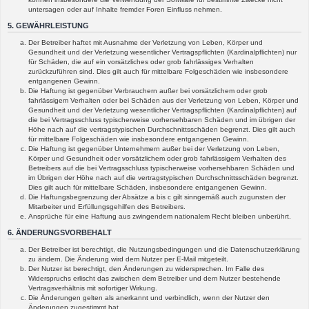
untersagen oder auf Inhalte fremder Foren Einfluss nehmen.
5. GEWÄHRLEISTUNG
Der Betreiber haftet mit Ausnahme der Verletzung von Leben, Körper und
Gesundheit und der Verletzung wesentlicher Vertragspflichten (Kardinalpflichten) nur
für Schäden, die auf ein vorsätzliches oder grob fahrlässiges Verhalten
zurückzuführen sind. Dies gilt auch für mittelbare Folgeschäden wie insbesondere
entgangenen Gewinn.
Die Haftung ist gegenüber Verbrauchern außer bei vorsätzlichem oder grob
fahrlässigem Verhalten oder bei Schäden aus der Verletzung von Leben, Körper und
Gesundheit und der Verletzung wesentlicher Vertragspflichten (Kardinalpflichten) auf
die bei Vertragsschluss typischerweise vorhersehbaren Schäden und im übrigen der
Höhe nach auf die vertragstypischen Durchschnittsschäden begrenzt. Dies gilt auch
für mittelbare Folgeschäden wie insbesondere entgangenen Gewinn.
Die Haftung ist gegenüber Unternehmern außer bei der Verletzung von Leben,
Körper und Gesundheit oder vorsätzlichem oder grob fahrlässigem Verhalten des
Betreibers auf die bei Vertragsschluss typischerweise vorhersehbaren Schäden und
im Übrigen der Höhe nach auf die vertragstypischen Durchschnittsschäden begrenzt.
Dies gilt auch für mittelbare Schäden, insbesondere entgangenen Gewinn.
Die Haftungsbegrenzung der Absätze a bis c gilt sinngemäß auch zugunsten der
Mitarbeiter und Erfüllungsgehilfen des Betreibers.
Ansprüche für eine Haftung aus zwingendem nationalem Recht bleiben unberührt.
6. ÄNDERUNGSVORBEHALT
Der Betreiber ist berechtigt, die Nutzungsbedingungen und die Datenschutzerklärung
zu ändern. Die Änderung wird dem Nutzer per E-Mail mitgeteilt.
Der Nutzer ist berechtigt, den Änderungen zu widersprechen. Im Falle des
Widerspruchs erlischt das zwischen dem Betreiber und dem Nutzer bestehende
Vertragsverhältnis mit sofortiger Wirkung.
Die Änderungen gelten als anerkannt und verbindlich, wenn der Nutzer den
Änderungen zugestimmt hat.