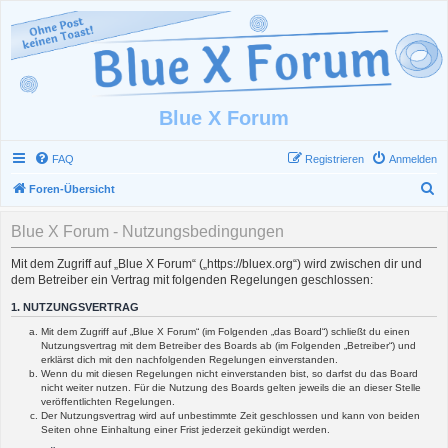
Blue X Forum
FAQ
Registrieren
Anmelden
S
Foren-Übersicht
u
Blue X Forum - Nutzungsbedingungen
c
h
Mit dem Zugriff auf „Blue X Forum“ („https://bluex.org“) wird zwischen dir und
dem Betreiber ein Vertrag mit folgenden Regelungen geschlossen:
e
1. NUTZUNGSVERTRAG
Mit dem Zugriff auf „Blue X Forum“ (im Folgenden „das Board“) schließt du einen
Nutzungsvertrag mit dem Betreiber des Boards ab (im Folgenden „Betreiber“) und
erklärst dich mit den nachfolgenden Regelungen einverstanden.
Wenn du mit diesen Regelungen nicht einverstanden bist, so darfst du das Board
nicht weiter nutzen. Für die Nutzung des Boards gelten jeweils die an dieser Stelle
veröffentlichten Regelungen.
Der Nutzungsvertrag wird auf unbestimmte Zeit geschlossen und kann von beiden
Seiten ohne Einhaltung einer Frist jederzeit gekündigt werden.