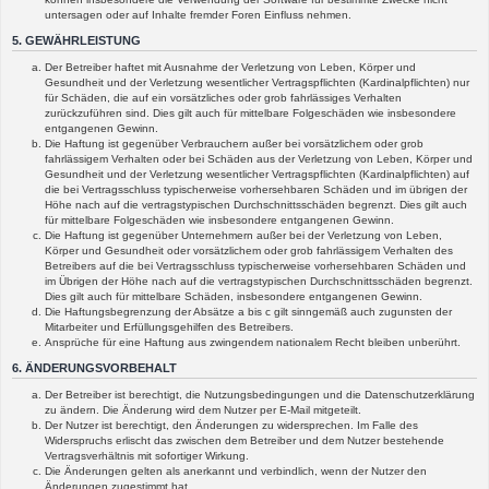
untersagen oder auf Inhalte fremder Foren Einfluss nehmen.
5. GEWÄHRLEISTUNG
Der Betreiber haftet mit Ausnahme der Verletzung von Leben, Körper und
Gesundheit und der Verletzung wesentlicher Vertragspflichten (Kardinalpflichten) nur
für Schäden, die auf ein vorsätzliches oder grob fahrlässiges Verhalten
zurückzuführen sind. Dies gilt auch für mittelbare Folgeschäden wie insbesondere
entgangenen Gewinn.
Die Haftung ist gegenüber Verbrauchern außer bei vorsätzlichem oder grob
fahrlässigem Verhalten oder bei Schäden aus der Verletzung von Leben, Körper und
Gesundheit und der Verletzung wesentlicher Vertragspflichten (Kardinalpflichten) auf
die bei Vertragsschluss typischerweise vorhersehbaren Schäden und im übrigen der
Höhe nach auf die vertragstypischen Durchschnittsschäden begrenzt. Dies gilt auch
für mittelbare Folgeschäden wie insbesondere entgangenen Gewinn.
Die Haftung ist gegenüber Unternehmern außer bei der Verletzung von Leben,
Körper und Gesundheit oder vorsätzlichem oder grob fahrlässigem Verhalten des
Betreibers auf die bei Vertragsschluss typischerweise vorhersehbaren Schäden und
im Übrigen der Höhe nach auf die vertragstypischen Durchschnittsschäden begrenzt.
Dies gilt auch für mittelbare Schäden, insbesondere entgangenen Gewinn.
Die Haftungsbegrenzung der Absätze a bis c gilt sinngemäß auch zugunsten der
Mitarbeiter und Erfüllungsgehilfen des Betreibers.
Ansprüche für eine Haftung aus zwingendem nationalem Recht bleiben unberührt.
6. ÄNDERUNGSVORBEHALT
Der Betreiber ist berechtigt, die Nutzungsbedingungen und die Datenschutzerklärung
zu ändern. Die Änderung wird dem Nutzer per E-Mail mitgeteilt.
Der Nutzer ist berechtigt, den Änderungen zu widersprechen. Im Falle des
Widerspruchs erlischt das zwischen dem Betreiber und dem Nutzer bestehende
Vertragsverhältnis mit sofortiger Wirkung.
Die Änderungen gelten als anerkannt und verbindlich, wenn der Nutzer den
Änderungen zugestimmt hat.