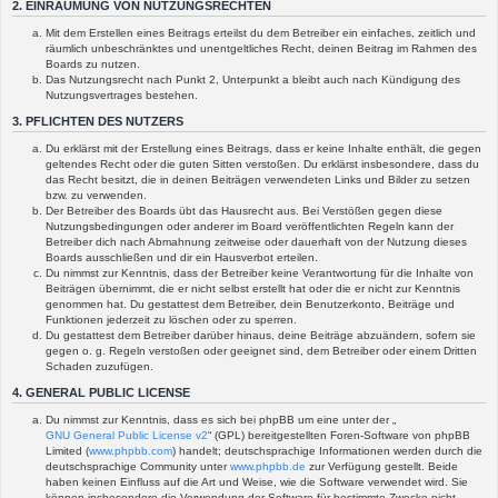
2. EINRÄUMUNG VON NUTZUNGSRECHTEN
Mit dem Erstellen eines Beitrags erteilst du dem Betreiber ein einfaches, zeitlich und
räumlich unbeschränktes und unentgeltliches Recht, deinen Beitrag im Rahmen des
Boards zu nutzen.
Das Nutzungsrecht nach Punkt 2, Unterpunkt a bleibt auch nach Kündigung des
Nutzungsvertrages bestehen.
3. PFLICHTEN DES NUTZERS
Du erklärst mit der Erstellung eines Beitrags, dass er keine Inhalte enthält, die gegen
geltendes Recht oder die guten Sitten verstoßen. Du erklärst insbesondere, dass du
das Recht besitzt, die in deinen Beiträgen verwendeten Links und Bilder zu setzen
bzw. zu verwenden.
Der Betreiber des Boards übt das Hausrecht aus. Bei Verstößen gegen diese
Nutzungsbedingungen oder anderer im Board veröffentlichten Regeln kann der
Betreiber dich nach Abmahnung zeitweise oder dauerhaft von der Nutzung dieses
Boards ausschließen und dir ein Hausverbot erteilen.
Du nimmst zur Kenntnis, dass der Betreiber keine Verantwortung für die Inhalte von
Beiträgen übernimmt, die er nicht selbst erstellt hat oder die er nicht zur Kenntnis
genommen hat. Du gestattest dem Betreiber, dein Benutzerkonto, Beiträge und
Funktionen jederzeit zu löschen oder zu sperren.
Du gestattest dem Betreiber darüber hinaus, deine Beiträge abzuändern, sofern sie
gegen o. g. Regeln verstoßen oder geeignet sind, dem Betreiber oder einem Dritten
Schaden zuzufügen.
4. GENERAL PUBLIC LICENSE
Du nimmst zur Kenntnis, dass es sich bei phpBB um eine unter der „
GNU General Public License v2
“ (GPL) bereitgestellten Foren-Software von phpBB
Limited (
www.phpbb.com
) handelt; deutschsprachige Informationen werden durch die
deutschsprachige Community unter
www.phpbb.de
zur Verfügung gestellt. Beide
haben keinen Einfluss auf die Art und Weise, wie die Software verwendet wird. Sie
können insbesondere die Verwendung der Software für bestimmte Zwecke nicht