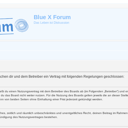
Blue X Forum
Das Leben ist Diskussion
zwischen dir und dem Betreiber ein Vertrag mit folgenden Regelungen geschlossen:
ließt du einen Nutzungsvertrag mit dem Betreiber des Boards ab (im Folgenden „Betreiber“) und 
du das Board nicht weiter nutzen. Für die Nutzung des Boards gelten jeweils die an dieser Stell
nn von beiden Seiten ohne Einhaltung einer Frist jederzeit gekündigt werden.
faches, zeitlich und räumlich unbeschränktes und unentgeltliches Recht, deinen Beitrag im Rahme
Kündigung des Nutzungsvertrages bestehen.