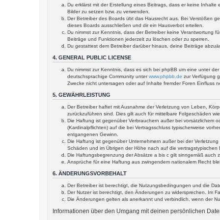
Du erklärst mit der Erstellung eines Beitrags, dass er keine Inhal
Bilder zu setzen bzw. zu verwenden.
Der Betreiber des Boards übt das Hausrecht aus. Bei Verstößen g
dieses Boards ausschließen und dir ein Hausverbot erteilen.
Du nimmst zur Kenntnis, dass der Betreiber keine Verantwortung für
Beiträge und Funktionen jederzeit zu löschen oder zu sperren.
Du gestattest dem Betreiber darüber hinaus, deine Beiträge abzuä
4. GENERAL PUBLIC LICENSE
Du nimmst zur Kenntnis, dass es sich bei phpBB um eine unter der 
deutschsprachige Community unter
www.phpbb.de
zur Verfügung ge
Zwecke nicht untersagen oder auf Inhalte fremder Foren Einfluss 
5. GEWÄHRLEISTUNG
Der Betreiber haftet mit Ausnahme der Verletzung von Leben, Körper
zurückzuführen sind. Dies gilt auch für mittelbare Folgeschäden 
Die Haftung ist gegenüber Verbrauchern außer bei vorsätzlichem o
(Kardinalpflichten) auf die bei Vertragsschluss typischerweise vo
entgangenen Gewinn.
Die Haftung ist gegenüber Unternehmern außer bei der Verletzung 
Schäden und im Übrigen der Höhe nach auf die vertragstypischen 
Die Haftungsbegrenzung der Absätze a bis c gilt sinngemäß auch zu
Ansprüche für eine Haftung aus zwingendem nationalem Recht ble
6. ÄNDERUNGSVORBEHALT
Der Betreiber ist berechtigt, die Nutzungsbedingungen und die Dat
Der Nutzer ist berechtigt, den Änderungen zu widersprechen. Im Fa
Die Änderungen gelten als anerkannt und verbindlich, wenn der N
Informationen über den Umgang mit deinen persönlichen Daten