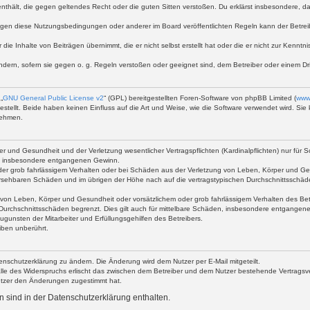
te enthält, die gegen geltendes Recht oder die guten Sitten verstoßen. Du erklärst insbesondere, 
egen diese Nutzungsbedingungen oder anderer im Board veröffentlichten Regeln kann der Betre
 die Inhalte von Beiträgen übernimmt, die er nicht selbst erstellt hat oder die er nicht zur Kenn
ndern, sofern sie gegen o. g. Regeln verstoßen oder geeignet sind, dem Betreiber oder einem D
„
GNU General Public License v2
“ (GPL) bereitgestellten Foren-Software von phpBB Limited (
www
stellt. Beide haben keinen Einfluss auf die Art und Weise, wie die Software verwendet wird. S
nehmen.
 und Gesundheit und der Verletzung wesentlicher Vertragspflichten (Kardinalpflichten) nur für Sc
wie insbesondere entgangenen Gewinn.
der grob fahrlässigem Verhalten oder bei Schäden aus der Verletzung von Leben, Körper und Ges
rhersehbaren Schäden und im übrigen der Höhe nach auf die vertragstypischen Durchschnittsschäd
von Leben, Körper und Gesundheit oder vorsätzlichem oder grob fahrlässigem Verhalten des Betr
Durchschnittsschäden begrenzt. Dies gilt auch für mittelbare Schäden, insbesondere entgangen
gunsten der Mitarbeiter und Erfüllungsgehilfen des Betreibers.
iben unberührt.
enschutzerklärung zu ändern. Die Änderung wird dem Nutzer per E-Mail mitgeteilt.
lle des Widerspruchs erlischt das zwischen dem Betreiber und dem Nutzer bestehende Vertragsverh
utzer den Änderungen zugestimmt hat.
 sind in der Datenschutzerklärung enthalten.