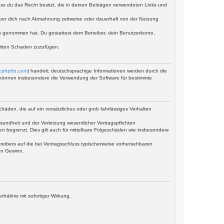
dass du das Recht besitzt, die in deinen Beiträgen verwendeten Links und
iber dich nach Abmahnung zeitweise oder dauerhaft von der Nutzung
tnis genommen hat. Du gestattest dem Betreiber, dein Benutzerkonto,
ritten Schaden zuzufügen.
.phpbb.com
) handelt; deutschsprachige Informationen werden durch die
ie können insbesondere die Verwendung der Software für bestimmte
häden, die auf ein vorsätzliches oder grob fahrlässiges Verhalten
undheit und der Verletzung wesentlicher Vertragspflichten
en begrenzt. Dies gilt auch für mittelbare Folgeschäden wie insbesondere
eibers auf die bei Vertragsschluss typischerweise vorhersehbaren
en Gewinn.
ältnis mit sofortiger Wirkung.