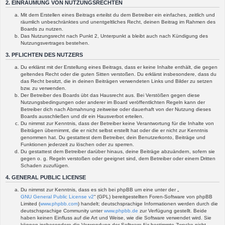
2. EINRÄUMUNG VON NUTZUNGSRECHTEN
Mit dem Erstellen eines Beitrags erteilst du dem Betreiber ein einfaches, zeitlich und
räumlich unbeschränktes und unentgeltliches Recht, deinen Beitrag im Rahmen des
Boards zu nutzen.
Das Nutzungsrecht nach Punkt 2, Unterpunkt a bleibt auch nach Kündigung des
Nutzungsvertrages bestehen.
3. PFLICHTEN DES NUTZERS
Du erklärst mit der Erstellung eines Beitrags, dass er keine Inhalte enthält, die gegen
geltendes Recht oder die guten Sitten verstoßen. Du erklärst insbesondere, dass du
das Recht besitzt, die in deinen Beiträgen verwendeten Links und Bilder zu setzen
bzw. zu verwenden.
Der Betreiber des Boards übt das Hausrecht aus. Bei Verstößen gegen diese
Nutzungsbedingungen oder anderer im Board veröffentlichten Regeln kann der
Betreiber dich nach Abmahnung zeitweise oder dauerhaft von der Nutzung dieses
Boards ausschließen und dir ein Hausverbot erteilen.
Du nimmst zur Kenntnis, dass der Betreiber keine Verantwortung für die Inhalte von
Beiträgen übernimmt, die er nicht selbst erstellt hat oder die er nicht zur Kenntnis
genommen hat. Du gestattest dem Betreiber, dein Benutzerkonto, Beiträge und
Funktionen jederzeit zu löschen oder zu sperren.
Du gestattest dem Betreiber darüber hinaus, deine Beiträge abzuändern, sofern sie
gegen o. g. Regeln verstoßen oder geeignet sind, dem Betreiber oder einem Dritten
Schaden zuzufügen.
4. GENERAL PUBLIC LICENSE
Du nimmst zur Kenntnis, dass es sich bei phpBB um eine unter der „
GNU General Public License v2
“ (GPL) bereitgestellten Foren-Software von phpBB
Limited (
www.phpbb.com
) handelt; deutschsprachige Informationen werden durch die
deutschsprachige Community unter
www.phpbb.de
zur Verfügung gestellt. Beide
haben keinen Einfluss auf die Art und Weise, wie die Software verwendet wird. Sie
können insbesondere die Verwendung der Software für bestimmte Zwecke nicht