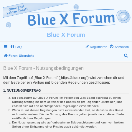
Blue X Forum
FAQ
Registrieren
Anmelden
S
Foren-Übersicht
u
Blue X Forum - Nutzungsbedingungen
c
h
Mit dem Zugriff auf „Blue X Forum“ („https://bluex.org“) wird zwischen dir und
dem Betreiber ein Vertrag mit folgenden Regelungen geschlossen:
e
1. NUTZUNGSVERTRAG
Mit dem Zugriff auf „Blue X Forum“ (im Folgenden „das Board“) schließt du einen
Nutzungsvertrag mit dem Betreiber des Boards ab (im Folgenden „Betreiber“) und
erklärst dich mit den nachfolgenden Regelungen einverstanden.
Wenn du mit diesen Regelungen nicht einverstanden bist, so darfst du das Board
nicht weiter nutzen. Für die Nutzung des Boards gelten jeweils die an dieser Stelle
veröffentlichten Regelungen.
Der Nutzungsvertrag wird auf unbestimmte Zeit geschlossen und kann von beiden
Seiten ohne Einhaltung einer Frist jederzeit gekündigt werden.