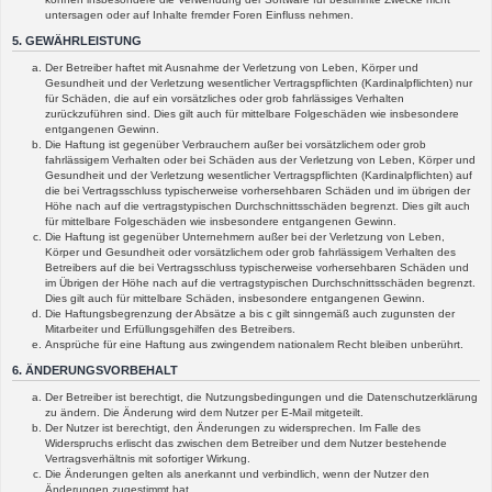
untersagen oder auf Inhalte fremder Foren Einfluss nehmen.
5. GEWÄHRLEISTUNG
Der Betreiber haftet mit Ausnahme der Verletzung von Leben, Körper und
Gesundheit und der Verletzung wesentlicher Vertragspflichten (Kardinalpflichten) nur
für Schäden, die auf ein vorsätzliches oder grob fahrlässiges Verhalten
zurückzuführen sind. Dies gilt auch für mittelbare Folgeschäden wie insbesondere
entgangenen Gewinn.
Die Haftung ist gegenüber Verbrauchern außer bei vorsätzlichem oder grob
fahrlässigem Verhalten oder bei Schäden aus der Verletzung von Leben, Körper und
Gesundheit und der Verletzung wesentlicher Vertragspflichten (Kardinalpflichten) auf
die bei Vertragsschluss typischerweise vorhersehbaren Schäden und im übrigen der
Höhe nach auf die vertragstypischen Durchschnittsschäden begrenzt. Dies gilt auch
für mittelbare Folgeschäden wie insbesondere entgangenen Gewinn.
Die Haftung ist gegenüber Unternehmern außer bei der Verletzung von Leben,
Körper und Gesundheit oder vorsätzlichem oder grob fahrlässigem Verhalten des
Betreibers auf die bei Vertragsschluss typischerweise vorhersehbaren Schäden und
im Übrigen der Höhe nach auf die vertragstypischen Durchschnittsschäden begrenzt.
Dies gilt auch für mittelbare Schäden, insbesondere entgangenen Gewinn.
Die Haftungsbegrenzung der Absätze a bis c gilt sinngemäß auch zugunsten der
Mitarbeiter und Erfüllungsgehilfen des Betreibers.
Ansprüche für eine Haftung aus zwingendem nationalem Recht bleiben unberührt.
6. ÄNDERUNGSVORBEHALT
Der Betreiber ist berechtigt, die Nutzungsbedingungen und die Datenschutzerklärung
zu ändern. Die Änderung wird dem Nutzer per E-Mail mitgeteilt.
Der Nutzer ist berechtigt, den Änderungen zu widersprechen. Im Falle des
Widerspruchs erlischt das zwischen dem Betreiber und dem Nutzer bestehende
Vertragsverhältnis mit sofortiger Wirkung.
Die Änderungen gelten als anerkannt und verbindlich, wenn der Nutzer den
Änderungen zugestimmt hat.